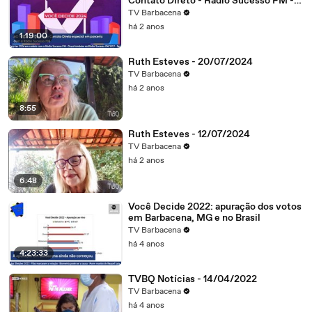
Contato Direto - Rádio Sucesso FM -
07/10/2024
TV Barbacena
há 2 anos
1:19:00
Ruth Esteves - 20/07/2024
TV Barbacena
há 2 anos
8:55
Ruth Esteves - 12/07/2024
TV Barbacena
há 2 anos
6:48
Você Decide 2022: apuração dos votos
em Barbacena, MG e no Brasil
TV Barbacena
há 4 anos
4:23:33
TVBQ Notícias - 14/04/2022
TV Barbacena
há 4 anos