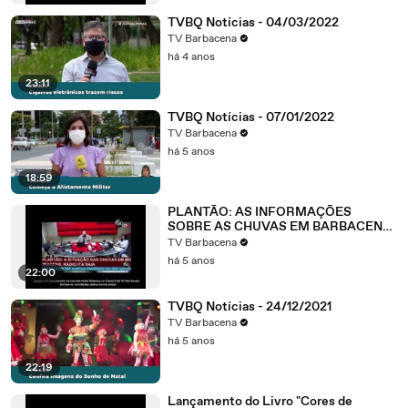
TVBQ Notícias - 04/03/2022
TV Barbacena
há 4 anos
23:11
TVBQ Notícias - 07/01/2022
TV Barbacena
há 5 anos
18:59
PLANTÃO: AS INFORMAÇÕES
SOBRE AS CHUVAS EM BARBACENA
E EM MINAS GERAIS - 08/01/2022
TV Barbacena
há 5 anos
22:00
TVBQ Notícias - 24/12/2021
TV Barbacena
há 5 anos
22:19
Lançamento do Livro "Cores de