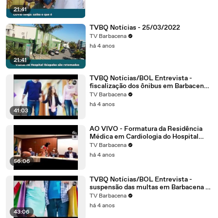
21:41
TVBQ Notícias - 25/03/2022
TV Barbacena
há 4 anos
21:41
TVBQ Notícias/BOL Entrevista -
fiscalização dos ônibus em Barbacena -
18/03/2022
TV Barbacena
há 4 anos
41:03
AO VIVO - Formatura da Residência
Médica em Cardiologia do Hospital
Ibiapaba CEBAMS - 18/03/2022
TV Barbacena
há 4 anos
56:06
TVBQ Notícias/BOL Entrevista -
suspensão das multas em Barbacena -
11/03/2022
TV Barbacena
há 4 anos
43:06