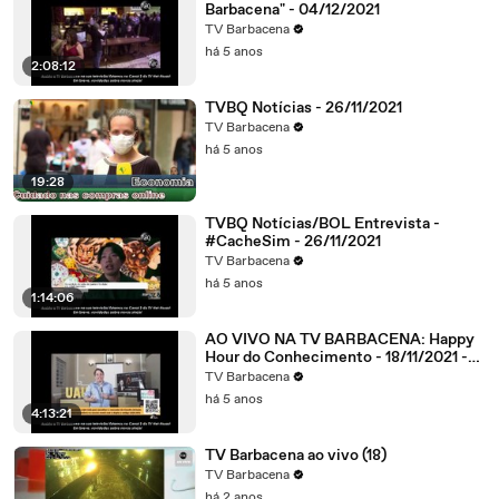
Barbacena" - 04/12/2021
TV Barbacena
há 5 anos
2:08:12
TVBQ Notícias - 26/11/2021
TV Barbacena
há 5 anos
19:28
TVBQ Notícias/BOL Entrevista -
#CacheSim - 26/11/2021
TV Barbacena
há 5 anos
1:14:06
AO VIVO NA TV BARBACENA: Happy
Hour do Conhecimento - 18/11/2021 -
#LigueNo2
TV Barbacena
há 5 anos
4:13:21
TV Barbacena ao vivo (18)
TV Barbacena
há 2 anos