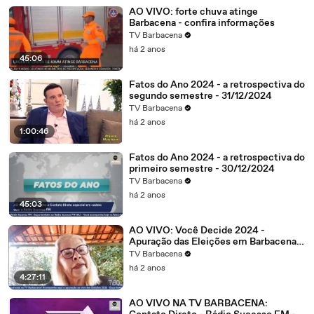
AO VIVO: forte chuva atinge
Barbacena - confira informações
TV Barbacena
há 2 anos
45:06
Fatos do Ano 2024 - a retrospectiva do
segundo semestre - 31/12/2024
TV Barbacena
há 2 anos
1:00:46
Fatos do Ano 2024 - a retrospectiva do
primeiro semestre - 30/12/2024
TV Barbacena
há 2 anos
45:03
AO VIVO: Você Decide 2024 -
Apuração das Eleições em Barbacena e
Região
TV Barbacena
há 2 anos
4:27:11
AO VIVO NA TV BARBACENA: