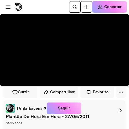
Pular para o player
Ir para o conteúdo principal
Conectar
Curtir
Compartilhar
Favorito
Seguir
TV Barbacena
Plantão De Hora Em Hora - 27/05/2011
há 15 anos