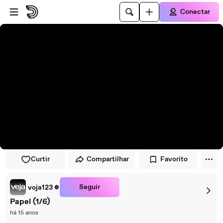
Pular para o player
Ir para o conteúdo principal
Conectar
Curtir
Compartilhar
Favorito
Seguir
voja123
Papel (1/6)
há 15 anos