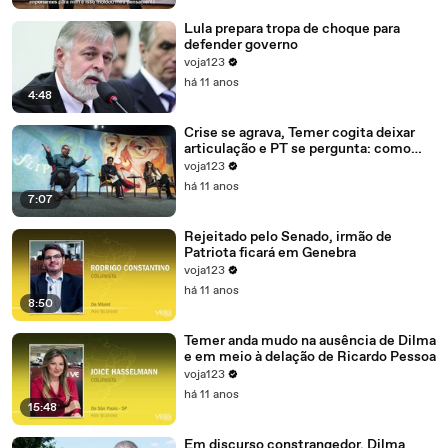
Lula prepara tropa de choque para
defender governo
voja123
há 11 anos
4:48
Crise se agrava, Temer cogita deixar
articulação e PT se pergunta: como
recompor o governo?
voja123
há 11 anos
7:07
Rejeitado pelo Senado, irmão de
Patriota ficará em Genebra
voja123
há 11 anos
8:50
Temer anda mudo na ausência de Dilma
e em meio à delação de Ricardo Pessoa
voja123
há 11 anos
15:48
Em discurso constrangedor, Dilma