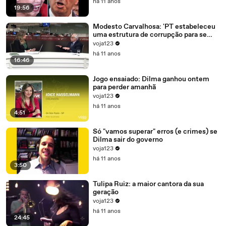
há 11 anos
19:56
Modesto Carvalhosa: 'PT estabeleceu
uma estrutura de corrupção para se
manter no poder'
voja123
há 11 anos
16:46
Jogo ensaiado: Dilma ganhou ontem
para perder amanhã
voja123
há 11 anos
4:51
Só "vamos superar" erros (e crimes) se
Dilma sair do governo
voja123
há 11 anos
3:50
Tulipa Ruiz: a maior cantora da sua
geração
voja123
há 11 anos
24:45