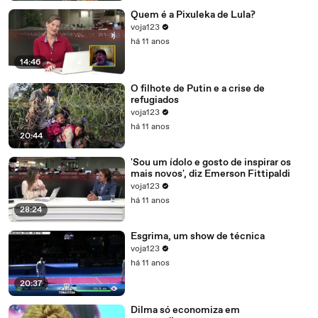
Quem é a Pixuleka de Lula?
voja123
há 11 anos
14:46
O filhote de Putin e a crise de
refugiados
voja123
há 11 anos
20:44
'Sou um ídolo e gosto de inspirar os
mais novos', diz Emerson Fittipaldi
voja123
há 11 anos
28:24
Esgrima, um show de técnica
voja123
há 11 anos
20:37
Dilma só economiza em