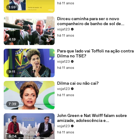
há 11 anos
1:59
Dirceu caminha para ser o novo
companheiro de banho de sol de
Marcelo Odebrecht e Cia.
voja123
há 11 anos
4:19
Para que lado vai Toffoli na ação contra
Dilma no TSE?
voja123
há 11 anos
9:11
Dilma cai ou não cai?
voja123
há 11 anos
7:39
John Green e Nat Wolff falam sobre
amizade, adolescência e
amadurecimento
voja123
há 11 anos
5:04