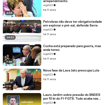
arrependimento
voja123
há 11 anos
2:58
Petrobras não deve ter obrigatoriedade
em explorar o pré-sal, defende Serra
voja123
há 11 anos
34:53
Cunha está preparado para guerra, mas
anda tenso
voja123
há 11 anos
1:24
Nova fase da Lava Jato preocupa Lula
voja123
há 11 anos
1:12
Lauro Jardim sobre pressão do BNDES
por 10 bi do FI-FGTS: Tudo acaba nas
mãos de Cunha
voja123