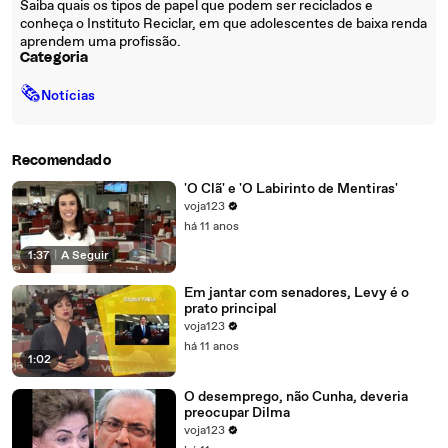
Saiba quais os tipos de papel que podem ser reciclados e
conheça o Instituto Reciclar, em que adolescentes de baixa renda
aprendem uma profissão.
Categoria
🗞
Notícias
Recomendado
'O Clã' e 'O Labirinto de Mentiras'
voja123
há 11 anos
1:37
|
A Seguir
Em jantar com senadores, Levy é o
prato principal
voja123
há 11 anos
1:02
O desemprego, não Cunha, deveria
preocupar Dilma
voja123