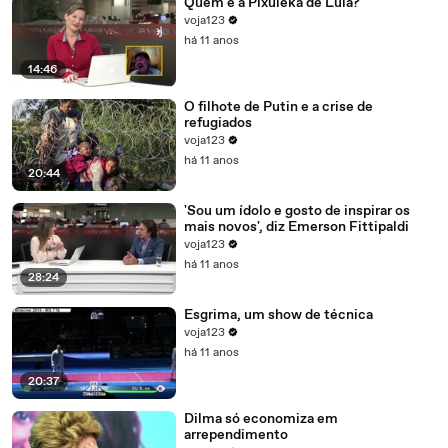
Quem é a Pixuleka de Lula?
voja123
há 11 anos
14:46
O filhote de Putin e a crise de
refugiados
voja123
há 11 anos
20:44
'Sou um ídolo e gosto de inspirar os
mais novos', diz Emerson Fittipaldi
voja123
há 11 anos
28:24
Esgrima, um show de técnica
voja123
há 11 anos
20:37
Dilma só economiza em
arrependimento