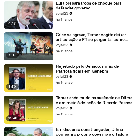
Lula prepara tropa de choque para
defender governo
voja123
há 11 anos
4:48
Crise se agrava, Temer cogita deixar
articulação e PT se pergunta: como
recompor o governo?
voja123
há 11 anos
7:07
Rejeitado pelo Senado, irmão de
Patriota ficará em Genebra
voja123
há 11 anos
8:50
Temer anda mudo na ausência de Dilma
e em meio à delação de Ricardo Pessoa
voja123
há 11 anos
15:48
Em discurso constrangedor, Dilma
compara o próprio governo à ditadura