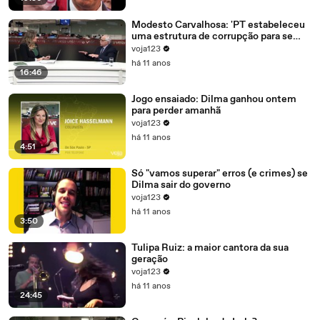
Modesto Carvalhosa: 'PT estabeleceu
uma estrutura de corrupção para se
manter no poder'
voja123
há 11 anos
16:46
Jogo ensaiado: Dilma ganhou ontem
para perder amanhã
voja123
há 11 anos
4:51
Só "vamos superar" erros (e crimes) se
Dilma sair do governo
voja123
há 11 anos
3:50
Tulipa Ruiz: a maior cantora da sua
geração
voja123
há 11 anos
24:45