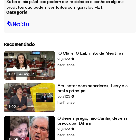
Saiba quais plásticos podem ser reciclados e conheça alguns
produtos que podem ser feitos com garrafas PET.
Categoria
🗞
Notícias
Recomendado
'O Clã' e 'O Labirinto de Mentiras'
voja123
há 11 anos
1:37
|
A Seguir
Em jantar com senadores, Levy é o
prato principal
voja123
há 11 anos
1:02
O desemprego, não Cunha, deveria
preocupar Dilma
voja123
há 11 anos
19:56