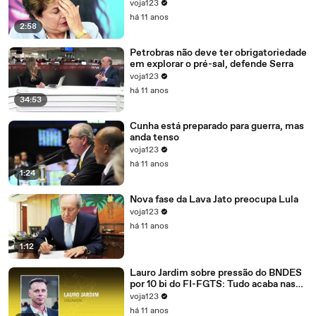
voja123
há 11 anos
2:58
Petrobras não deve ter obrigatoriedade
em explorar o pré-sal, defende Serra
voja123
há 11 anos
34:53
Cunha está preparado para guerra, mas
anda tenso
voja123
há 11 anos
1:24
Nova fase da Lava Jato preocupa Lula
voja123
há 11 anos
1:12
Lauro Jardim sobre pressão do BNDES
por 10 bi do FI-FGTS: Tudo acaba nas
mãos de Cunha
voja123
há 11 anos