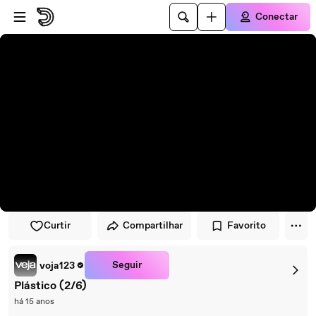
Pular para o player
Ir para o conteúdo principal
Conectar
Curtir
Compartilhar
Favorito
Seguir
voja123
Plástico (2/6)
há 15 anos