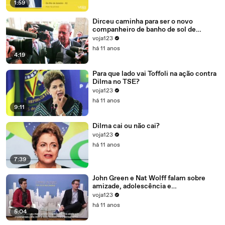
1:59
Dirceu caminha para ser o novo
companheiro de banho de sol de
Marcelo Odebrecht e Cia.
voja123
há 11 anos
4:19
Para que lado vai Toffoli na ação contra
Dilma no TSE?
voja123
há 11 anos
9:11
Dilma cai ou não cai?
voja123
há 11 anos
7:39
John Green e Nat Wolff falam sobre
amizade, adolescência e
amadurecimento
voja123
há 11 anos
5:04