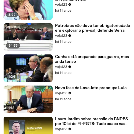
voja123
há 11 anos
2:58
Petrobras não deve ter obrigatoriedade
em explorar o pré-sal, defende Serra
voja123
há 11 anos
34:53
Cunha está preparado para guerra, mas
anda tenso
voja123
há 11 anos
1:24
Nova fase da Lava Jato preocupa Lula
voja123
há 11 anos
1:12
Lauro Jardim sobre pressão do BNDES
por 10 bi do FI-FGTS: Tudo acaba nas
mãos de Cunha
voja123