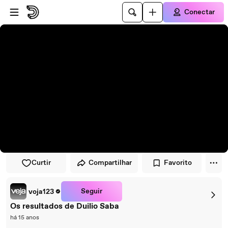
Pular para o player
Ir para o conteúdo principal
Conectar
Curtir
Compartilhar
Favorito
Seguir
voja123
Os resultados de Duilio Saba
há 15 anos