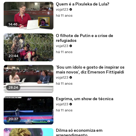
Quem é a Pixuleka de Lula?
voja123
há 11 anos
14:46
O filhote de Putin e a crise de
refugiados
voja123
há 11 anos
20:44
'Sou um ídolo e gosto de inspirar os
mais novos', diz Emerson Fittipaldi
voja123
há 11 anos
28:24
Esgrima, um show de técnica
voja123
há 11 anos
20:37
Dilma só economiza em
arrependimento