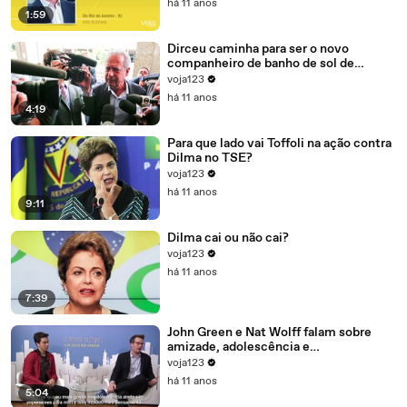
há 11 anos
1:59
Dirceu caminha para ser o novo
companheiro de banho de sol de
Marcelo Odebrecht e Cia.
voja123
há 11 anos
4:19
Para que lado vai Toffoli na ação contra
Dilma no TSE?
voja123
há 11 anos
9:11
Dilma cai ou não cai?
voja123
há 11 anos
7:39
John Green e Nat Wolff falam sobre
amizade, adolescência e
amadurecimento
voja123
há 11 anos
5:04