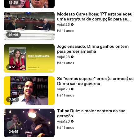
19:56
Modesto Carvalhosa: 'PT estabeleceu
uma estrutura de corrupção para se
manter no poder'
voja123
há 11 anos
16:46
Jogo ensaiado: Dilma ganhou ontem
para perder amanhã
voja123
há 11 anos
4:51
Só "vamos superar" erros (e crimes) se
Dilma sair do governo
voja123
há 11 anos
3:50
Tulipa Ruiz: a maior cantora da sua
geração
voja123
há 11 anos
24:45