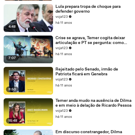
Lula prepara tropa de choque para
defender governo
voja123
há 11 anos
4:48
Crise se agrava, Temer cogita deixar
articulação e PT se pergunta: como
recompor o governo?
voja123
há 11 anos
7:07
Rejeitado pelo Senado, irmão de
Patriota ficará em Genebra
voja123
há 11 anos
8:50
Temer anda mudo na ausência de Dilma
e em meio à delação de Ricardo Pessoa
voja123
há 11 anos
15:48
Em discurso constrangedor, Dilma