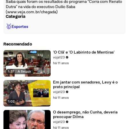
Saiba quais foram os resultados do programa "Corra com Renato
Dutra" na vida do executivo Duilio Saba
(www.veja.com.br/chegada)
Categoria
🥇
Esportes
Recomendado
'O Clã' e 'O Labirinto de Mentiras'
voja123
há 11 anos
1:37
|
A Seguir
Em jantar com senadores, Levy é o
prato principal
voja123
há 11 anos
1:02
O desemprego, não Cunha, deveria
preocupar Dilma
voja123
há 11 anos