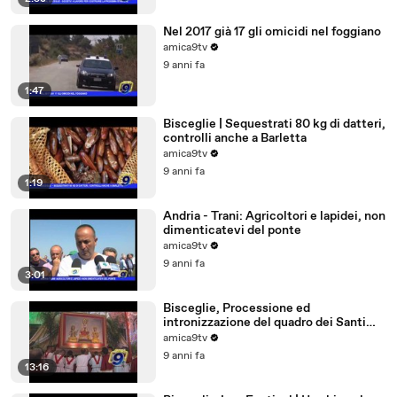
Nel 2017 già 17 gli omicidi nel foggiano
amica9tv
9 anni fa
1:47
Bisceglie | Sequestrati 80 kg di datteri,
controlli anche a Barletta
amica9tv
9 anni fa
1:19
Andria - Trani: Agricoltori e lapidei, non
dimenticatevi del ponte
amica9tv
9 anni fa
3:01
Bisceglie, Processione ed
intronizzazione del quadro dei Santi
Martiri
amica9tv
9 anni fa
13:16