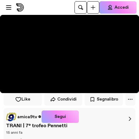
Vai al lettore
Passa al contenuto principale
Accedi
Like
Condividi
Segnalibro
Segui
amica9tv
TRANI | 7° trofeo Pennetti
15 anni fa