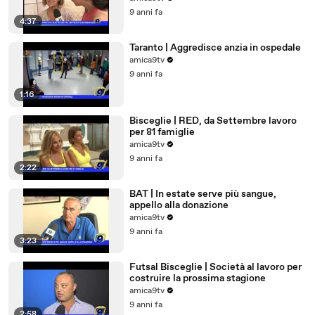
9 anni fa
4:37
Taranto | Aggredisce anzia in ospedale
amica9tv
9 anni fa
1:16
Bisceglie | RED, da Settembre lavoro
per 81 famiglie
amica9tv
9 anni fa
2:22
BAT | In estate serve più sangue,
appello alla donazione
amica9tv
9 anni fa
3:23
Futsal Bisceglie | Società al lavoro per
costruire la prossima stagione
amica9tv
9 anni fa
2:58