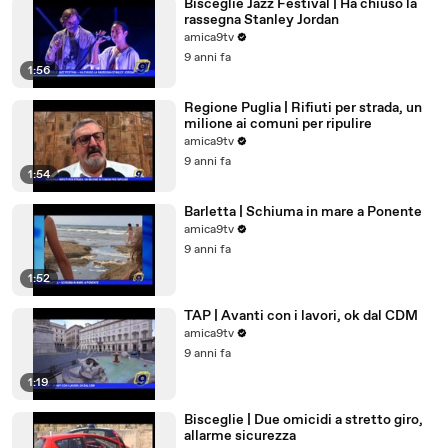
Bisceglie Jazz Festival | Ha chiuso la
rassegna Stanley Jordan
amica9tv
9 anni fa
1:56
Regione Puglia | Rifiuti per strada, un
milione ai comuni per ripulire
amica9tv
9 anni fa
1:54
Barletta | Schiuma in mare a Ponente
amica9tv
9 anni fa
1:52
TAP | Avanti con i lavori, ok dal CDM
amica9tv
9 anni fa
1:19
Bisceglie | Due omicidi a stretto giro,
allarme sicurezza