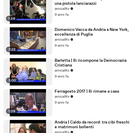
una pistola lanciarazzi
amica9tv
9 anni fa
1:24
Domenico Vacca da Andria a New York,
eccellenza di Puglia
amica9tv
9 anni fa
3:22
Barletta | Si ricompone la Democrazia
Cristiana
amica9tv
9 anni fa
3:00
Ferragosto 2017 | Si rimane a casa
amica9tv
9 anni fa
1:09
Andria | Caldo da record: tra cibi freschi
e matrimoni bollenti
amica9tv