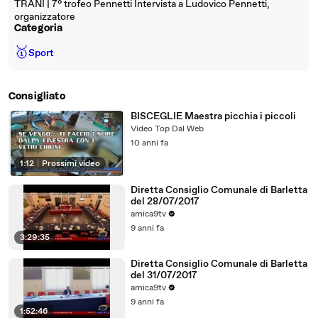
TRANI | 7° trofeo Pennetti Intervista a Ludovico Pennetti,
organizzatore
Categoria
🥇
Sport
Consigliato
BISCEGLIE Maestra picchia i piccoli
Video Top Dal Web
10 anni fa
1:12
|
Prossimi video
Diretta Consiglio Comunale di Barletta
del 28/07/2017
amica9tv
9 anni fa
3:29:35
Diretta Consiglio Comunale di Barletta
del 31/07/2017
amica9tv
9 anni fa
1:52:46