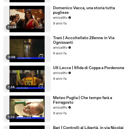
Domenico Vacca, una storia tutta
pugliese
amica9tv
9 anni fa
13:58
Trani | Accoltellato 28enne in Via
Ognissanti
amica9tv
9 anni fa
0:56
US Lecce | Sfida di Coppa a Pordenone
amica9tv
9 anni fa
1:34
Meteo Puglia | Che tempo farà a
Ferragosto
amica9tv
9 anni fa
1:33
Bari | Controlli al Libertà, in via Nicolai