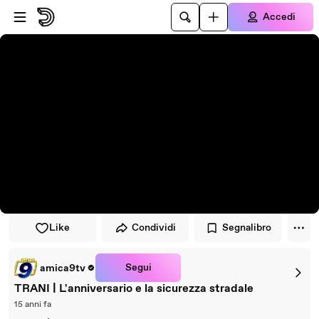
Vai al lettore
Passa al contenuto principale
Accedi
Like
Condividi
Segnalibro
Segui
amica9tv
TRANI | L'anniversario e la sicurezza stradale
15 anni fa