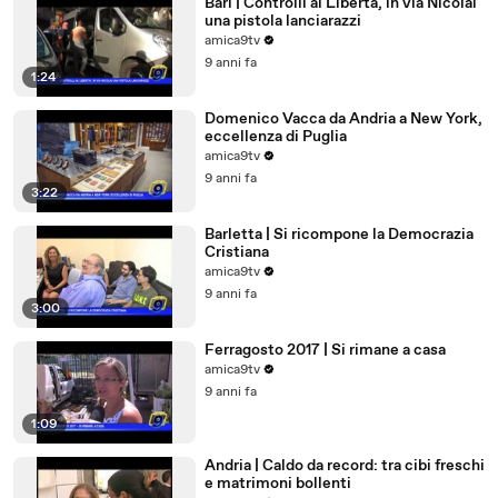
Bari | Controlli al Libertà, in via Nicolai
una pistola lanciarazzi
amica9tv
9 anni fa
1:24
Domenico Vacca da Andria a New York,
eccellenza di Puglia
amica9tv
9 anni fa
3:22
Barletta | Si ricompone la Democrazia
Cristiana
amica9tv
9 anni fa
3:00
Ferragosto 2017 | Si rimane a casa
amica9tv
9 anni fa
1:09
Andria | Caldo da record: tra cibi freschi
e matrimoni bollenti