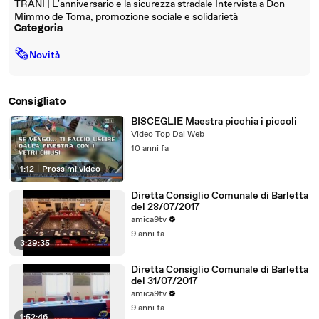
TRANI | L'anniversario e la sicurezza stradale Intervista a Don
Mimmo de Toma, promozione sociale e solidarietà
Categoria
🗞
Novità
Consigliato
BISCEGLIE Maestra picchia i piccoli
Video Top Dal Web
10 anni fa
1:12
|
Prossimi video
Diretta Consiglio Comunale di Barletta
del 28/07/2017
amica9tv
9 anni fa
3:29:35
Diretta Consiglio Comunale di Barletta
del 31/07/2017
amica9tv
9 anni fa
1:52:46