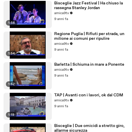
Bisceglie Jazz Festival | Ha chiuso la
rassegna Stanley Jordan
amica9tv
9 anni fa
1:56
Regione Puglia | Rifiuti per strada, un
milione ai comuni per ripulire
amica9tv
9 anni fa
1:54
Barletta | Schiuma in mare a Ponente
amica9tv
9 anni fa
1:52
TAP | Avanti con i lavori, ok dal CDM
amica9tv
9 anni fa
1:19
Bisceglie | Due omicidi a stretto giro,
allarme sicurezza