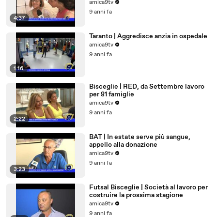
amica9tv
9 anni fa
4:37
Taranto | Aggredisce anzia in ospedale
amica9tv
9 anni fa
1:16
Bisceglie | RED, da Settembre lavoro
per 81 famiglie
amica9tv
9 anni fa
2:22
BAT | In estate serve più sangue,
appello alla donazione
amica9tv
9 anni fa
3:23
Futsal Bisceglie | Società al lavoro per
costruire la prossima stagione
amica9tv
9 anni fa