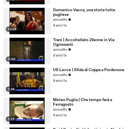
Domenico Vacca, una storia tutta
pugliese
amica9tv
9 anni fa
13:58
Trani | Accoltellato 28enne in Via
Ognissanti
amica9tv
9 anni fa
0:56
US Lecce | Sfida di Coppa a Pordenone
amica9tv
9 anni fa
1:34
Meteo Puglia | Che tempo farà a
Ferragosto
amica9tv
9 anni fa
1:33