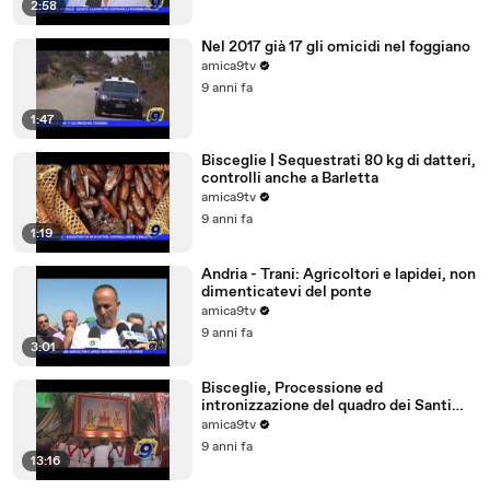
2:58
Nel 2017 già 17 gli omicidi nel foggiano
amica9tv
9 anni fa
1:47
Bisceglie | Sequestrati 80 kg di datteri,
controlli anche a Barletta
amica9tv
9 anni fa
1:19
Andria - Trani: Agricoltori e lapidei, non
dimenticatevi del ponte
amica9tv
9 anni fa
3:01
Bisceglie, Processione ed
intronizzazione del quadro dei Santi
Martiri
amica9tv
9 anni fa
13:16