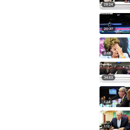
28:24
20:37
2:58
34:53
1:24
1:12