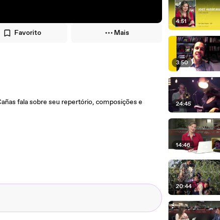
4:51
Favorito
Mais
3:50
Cañas fala sobre seu repertório, composições e
24:45
14:46
20:44