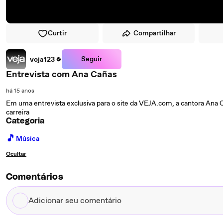
Curtir
Compartilhar
Seguir
voja123
Entrevista com Ana Cañas
há 15 anos
Em uma entrevista exclusiva para o site da VEJA.com, a cantora Ana 
carreira
Categoria
🎵
Música
Ocultar
Comentários
Adicionar
seu
comentário