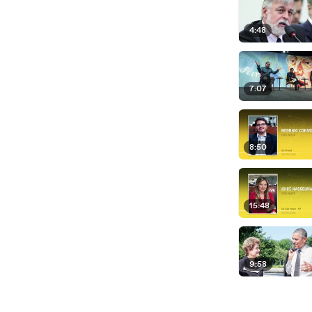
4:48
7:07
8:50
15:48
9:58