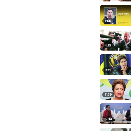
1:59
4:19
9:11
7:39
5:04