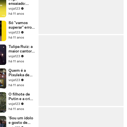
para se
ensaiado:
manter no
Dilma ganhou
voja123
poder'
ontem para
há 11 anos
perder
amanhã
Só "vamos
superar" erros
(e crimes) se
voja123
Dilma sair do
há 11 anos
governo
Tulipa Ruiz: a
maior cantora
da sua
voja123
geração
há 11 anos
Quem é a
Pixuleka de
Lula?
voja123
há 11 anos
O filhote de
Putin e a crise
de refugiados
voja123
há 11 anos
'Sou um ídolo
e gosto de