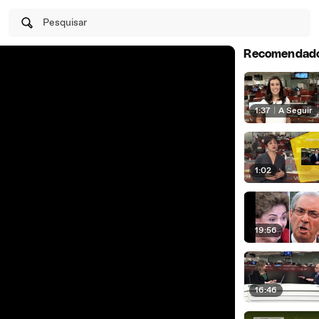
Pesquisar
Recomendad
1:37
|
A Seguir
1:02
19:56
16:46