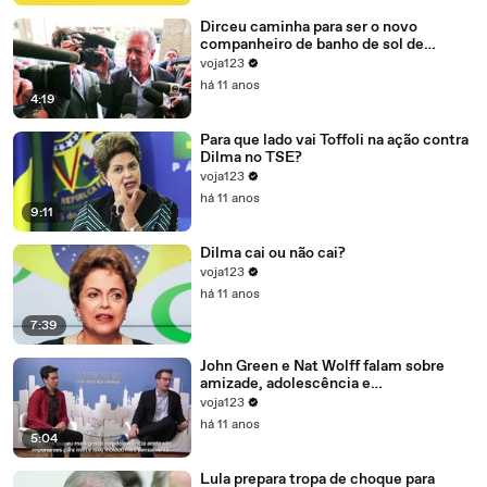
Dirceu caminha para ser o novo
companheiro de banho de sol de
Marcelo Odebrecht e Cia.
voja123
há 11 anos
4:19
Para que lado vai Toffoli na ação contra
Dilma no TSE?
voja123
há 11 anos
9:11
Dilma cai ou não cai?
voja123
há 11 anos
7:39
John Green e Nat Wolff falam sobre
amizade, adolescência e
amadurecimento
voja123
há 11 anos
5:04
Lula prepara tropa de choque para