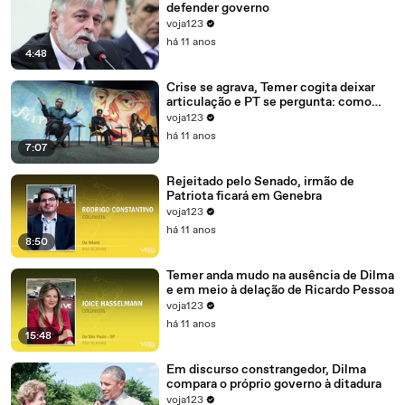
defender governo
voja123
há 11 anos
4:48
Crise se agrava, Temer cogita deixar
articulação e PT se pergunta: como
recompor o governo?
voja123
há 11 anos
7:07
Rejeitado pelo Senado, irmão de
Patriota ficará em Genebra
voja123
há 11 anos
8:50
Temer anda mudo na ausência de Dilma
e em meio à delação de Ricardo Pessoa
voja123
há 11 anos
15:48
Em discurso constrangedor, Dilma
compara o próprio governo à ditadura
voja123