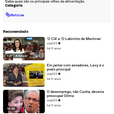
Saiba quais são os principais vilões da alimentação.
Categoria
🗞
Notícias
Recomendado
'O Clã' e 'O Labirinto de Mentiras'
voja123
há 11 anos
1:37
|
A Seguir
Em jantar com senadores, Levy é o
prato principal
voja123
há 11 anos
1:02
O desemprego, não Cunha, deveria
preocupar Dilma
voja123
há 11 anos
19:56