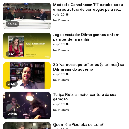
Modesto Carvalhosa: 'PT estabeleceu
uma estrutura de corrupção para se
manter no poder'
voja123
há 11 anos
16:46
Jogo ensaiado: Dilma ganhou ontem
para perder amanhã
voja123
há 11 anos
4:51
Só "vamos superar" erros (e crimes) se
Dilma sair do governo
voja123
há 11 anos
3:50
Tulipa Ruiz: a maior cantora da sua
geração
voja123
há 11 anos
24:45
Quem é a Pixuleka de Lula?