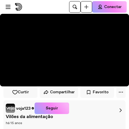
Pular para o player
Ir para o conteúdo principal
Conectar
Curtir
Compartilhar
Favorito
Seguir
voja123
Vilões da alimentação
há 15 anos