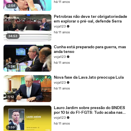
há 11 anos
2:58
Petrobras não deve ter obrigatoriedade
em explorar o pré-sal, defende Serra
voja123
há 11 anos
34:53
Cunha está preparado para guerra, mas
anda tenso
voja123
há 11 anos
1:24
Nova fase da Lava Jato preocupa Lula
voja123
há 11 anos
1:12
Lauro Jardim sobre pressão do BNDES
por 10 bi do FI-FGTS: Tudo acaba nas
mãos de Cunha
voja123
há 11 anos
1:59