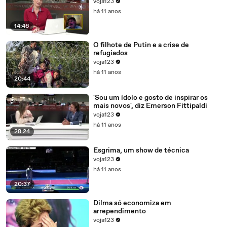
voja123
há 11 anos
14:46
O filhote de Putin e a crise de
refugiados
voja123
há 11 anos
20:44
'Sou um ídolo e gosto de inspirar os
mais novos', diz Emerson Fittipaldi
voja123
há 11 anos
28:24
Esgrima, um show de técnica
voja123
há 11 anos
20:37
Dilma só economiza em
arrependimento
voja123