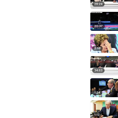
28:24
20:37
2:58
34:53
1:24
1:12