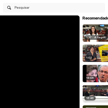
Pesquisar
Recomendad
1:37
|
A Seguir
1:02
19:56
16:46