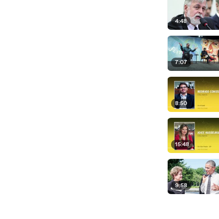
4:48
7:07
8:50
15:48
9:58