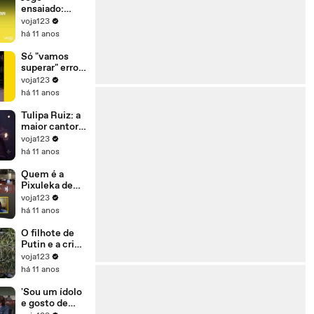
para se
ensaiado:
manter no
Dilma ganhou
voja123
poder'
ontem para
há 11 anos
perder
amanhã
Só "vamos
superar" erros
(e crimes) se
voja123
Dilma sair do
há 11 anos
governo
Tulipa Ruiz: a
maior cantora
da sua
voja123
geração
há 11 anos
Quem é a
Pixuleka de
Lula?
voja123
há 11 anos
O filhote de
Putin e a crise
de refugiados
voja123
há 11 anos
'Sou um ídolo
e gosto de