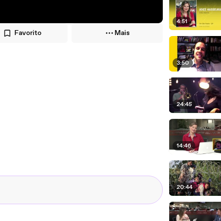
4:51
Favorito
Mais
3:50
24:45
14:46
20:44