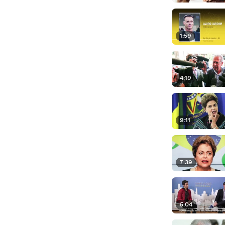
1:59
4:19
9:11
7:39
5:04