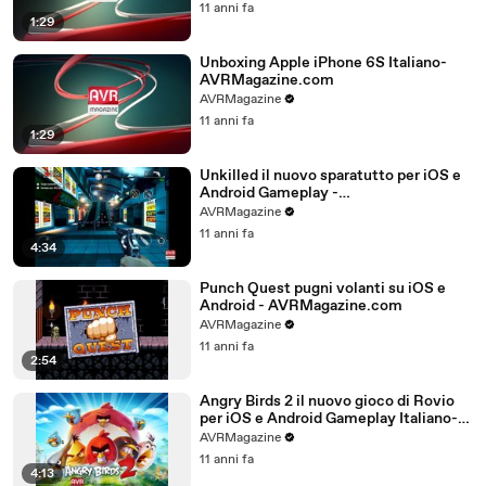
11 anni fa
1:29
Unboxing Apple iPhone 6S Italiano-
AVRMagazine.com
AVRMagazine
11 anni fa
1:29
Unkilled il nuovo sparatutto per iOS e
Android Gameplay -
AVRMagazine.com
AVRMagazine
11 anni fa
4:34
Punch Quest pugni volanti su iOS e
Android - AVRMagazine.com
AVRMagazine
11 anni fa
2:54
Angry Birds 2 il nuovo gioco di Rovio
per iOS e Android Gameplay Italiano-
AVRMagazine.com (720p)
AVRMagazine
11 anni fa
4:13