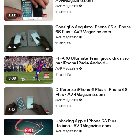
AVRMagazine.com
AVRMagazine
11 anni fa
3:35
Consiglio Acquisto iPhone 6S e iPhone
6S Plus - AVRMagazine.com
AVRMagazine
11 anni fa
4:54
FIFA 16 Ultimate Team gioco di calcio
per iPhone iPad e Android -
AVRMagazine.com
AVRMagazine
11 anni fa
3:08
Differenze iPhone 6 Plus e iPhone 6S
Plus - AVRMagazine.com
AVRMagazine
11 anni fa
3:12
Unboxing Apple iPhone 6S Plus
Italiano - AVRMagazine.com
AVRMagazine