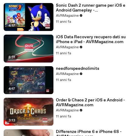
Sonic Dash 2 runner game per iOS e
Android Gameplay -
AVRMagazine.com
AVRMagazine
11 anni fa
4:17
iOS Data Recovery recupero dati su
iPhone e iPad - AVRMagazine.com
AVRMagazine
11 anni fa
5:31
needforspeednolimits
AVRMagazine
11 anni fa
4:17
Order & Chaos 2 per iOS e Android -
AVRMagazine.com
AVRMagazine
11 anni fa
3:13
Differenze iPhone 6 e iPhone 6S -