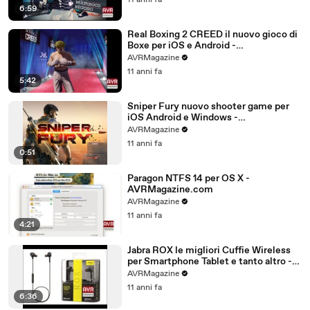
11 anni fa
6:59
Real Boxing 2 CREED il nuovo gioco di
Boxe per iOS e Android -
AVRMagazine.com
AVRMagazine
11 anni fa
5:42
Sniper Fury nuovo shooter game per
iOS Android e Windows -
AVRMagazine.com
AVRMagazine
11 anni fa
0:51
Paragon NTFS 14 per OS X -
AVRMagazine.com
AVRMagazine
11 anni fa
4:21
Jabra ROX le migliori Cuffie Wireless
per Smartphone Tablet e tanto altro -
AVRMagazine.com (720p)
AVRMagazine
11 anni fa
6:36