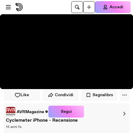
Vai al lettore
Passa al contenuto principale
Accedi
Like
Condividi
Segnalibro
Segui
AVRMagazine
Cyclemeter iPhone - Recensione
15 anni fa