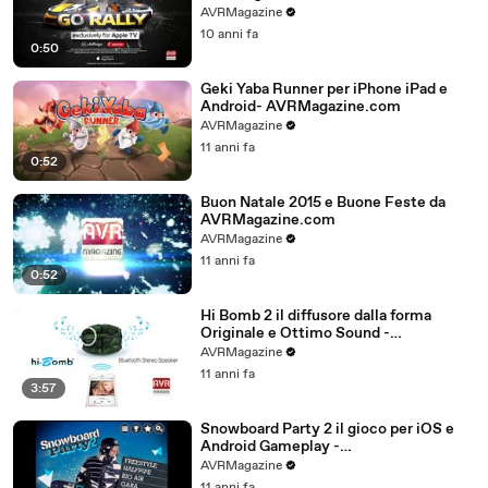
AVRMagazine
10 anni fa
0:50
Geki Yaba Runner per iPhone iPad e
Android- AVRMagazine.com
AVRMagazine
11 anni fa
0:52
Buon Natale 2015 e Buone Feste da
AVRMagazine.com
AVRMagazine
11 anni fa
0:52
Hi Bomb 2 il diffusore dalla forma
Originale e Ottimo Sound -
AVRMagazine.com
AVRMagazine
11 anni fa
3:57
Snowboard Party 2 il gioco per iOS e
Android Gameplay -
AVRMagazine.com (720p)
AVRMagazine