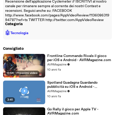
Recensione dell'applicazione Cyclemeter // ISCRITIVI al nostro
canale per rimanere sempre al corrente dei nostri Contest e
recensioni. Seguici anche su: FACEBOOK
http://www.facebook.com/pages/AppVideoReview/1136086319
94787?ref=ts TWITTER http://twitter.com/AppVideoReview
Categoria
🤖
Tecnologia
Consigliato
Frontline Commando Rivals il gioco
per iOS e Android - AVRMagazine.com
AVRMagazine
10 anni fa
0:54
|
Prossimi video
Spotland Guadagna Guardando
pubblicità su iOS e Android -
AVRMagazine.com
AVRMagazine
10 anni fa
3:41
Go Rally il gioco per Apple TV -
AVRMagazine.com