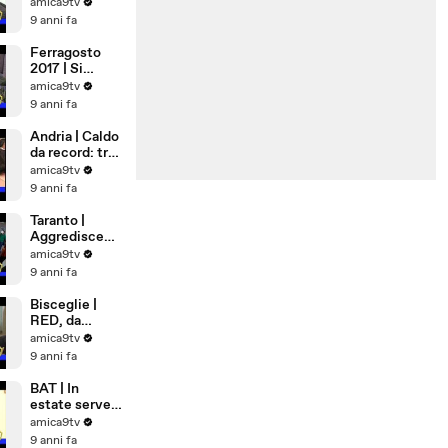
Democrazia
amica9tv
Cristiana
9 anni fa
Ferragosto
2017 | Si
rimane a casa
amica9tv
9 anni fa
Andria | Caldo
da record: tra
cibi freschi e
amica9tv
matrimoni
9 anni fa
bollenti
Taranto |
Aggredisce
anzia in
amica9tv
ospedale
9 anni fa
Bisceglie |
RED, da
Settembre
amica9tv
lavoro per 81
9 anni fa
famiglie
BAT | In
estate serve
più sangue,
amica9tv
appello alla
9 anni fa