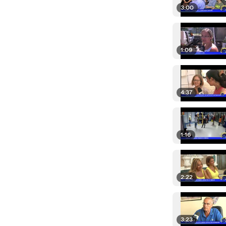
3:00
1:09
4:37
1:16
2:22
3:23