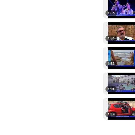
1:56
1:54
1:52
1:19
1:39