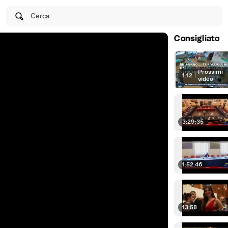
Cerca
Consigliato
Prossimi
1:12
|
video
3:29:35
1:52:46
13:58