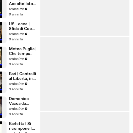
Accoltellato
28enne in Via
amica9tv
Ognissanti
9 anni fa
US Lecce |
Sfida di Coppa
a Pordenone
amica9tv
9 anni fa
Meteo Puglia |
Che tempo
farà a
amica9tv
Ferragosto
9 anni fa
Bari | Controlli
al Libertà, in
via Nicolai una
amica9tv
pistola
9 anni fa
lanciarazzi
Domenico
Vacca da
Andria a New
amica9tv
York,
9 anni fa
eccellenza di
Puglia
Barletta | Si
ricompone la