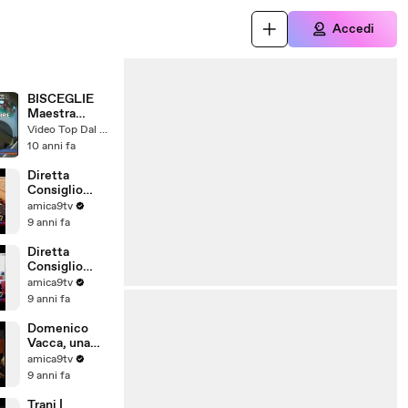
Accedi
BISCEGLIE
Maestra
picchia i
Video Top Dal Web
piccoli
10 anni fa
Diretta
Consiglio
Comunale di
amica9tv
Barletta del
9 anni fa
28/07/2017
Diretta
Consiglio
Comunale di
amica9tv
Barletta del
9 anni fa
31/07/2017
Domenico
Vacca, una
storia tutta
amica9tv
pugliese
9 anni fa
Trani |