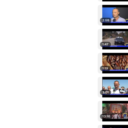
2:58
1:47
1:19
3:01
13:16