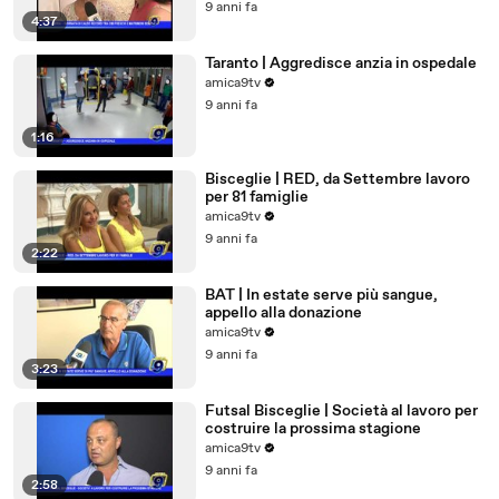
9 anni fa
4:37
Taranto | Aggredisce anzia in ospedale
amica9tv
9 anni fa
1:16
Bisceglie | RED, da Settembre lavoro
per 81 famiglie
amica9tv
9 anni fa
2:22
BAT | In estate serve più sangue,
appello alla donazione
amica9tv
9 anni fa
3:23
Futsal Bisceglie | Società al lavoro per
costruire la prossima stagione
amica9tv
9 anni fa
2:58