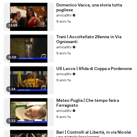
Domenico Vacca, una storia tutta
pugliese
amica9tv
9 anni fa
13:58
Trani | Accoltellato 28enne in Via
Ognissanti
amica9tv
9 anni fa
0:56
US Lecce | Sfida di Coppa a Pordenone
amica9tv
9 anni fa
1:34
Meteo Puglia | Che tempo farà a
Ferragosto
amica9tv
9 anni fa
1:33
Bari | Controlli al Libertà, in via Nicolai