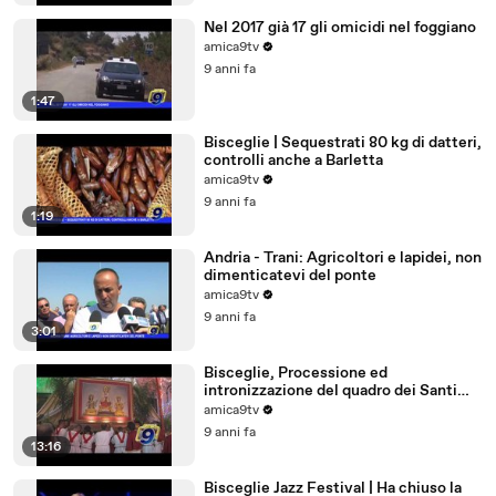
Nel 2017 già 17 gli omicidi nel foggiano
amica9tv
9 anni fa
1:47
Bisceglie | Sequestrati 80 kg di datteri,
controlli anche a Barletta
amica9tv
9 anni fa
1:19
Andria - Trani: Agricoltori e lapidei, non
dimenticatevi del ponte
amica9tv
9 anni fa
3:01
Bisceglie, Processione ed
intronizzazione del quadro dei Santi
Martiri
amica9tv
9 anni fa
13:16
Bisceglie Jazz Festival | Ha chiuso la