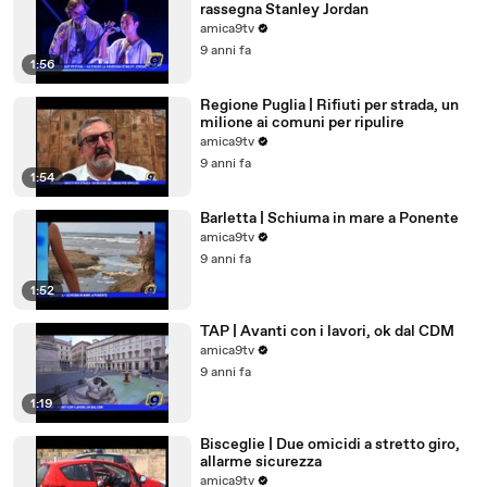
rassegna Stanley Jordan
amica9tv
9 anni fa
1:56
Regione Puglia | Rifiuti per strada, un
milione ai comuni per ripulire
amica9tv
9 anni fa
1:54
Barletta | Schiuma in mare a Ponente
amica9tv
9 anni fa
1:52
TAP | Avanti con i lavori, ok dal CDM
amica9tv
9 anni fa
1:19
Bisceglie | Due omicidi a stretto giro,
allarme sicurezza
amica9tv