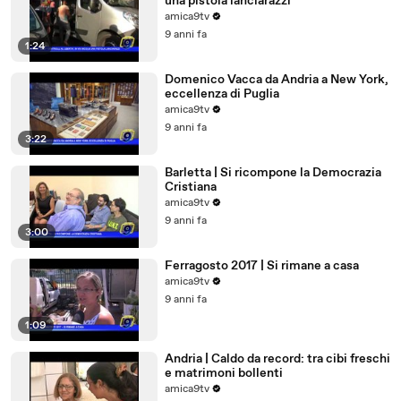
una pistola lanciarazzi
amica9tv
9 anni fa
1:24
Domenico Vacca da Andria a New York,
eccellenza di Puglia
amica9tv
9 anni fa
3:22
Barletta | Si ricompone la Democrazia
Cristiana
amica9tv
9 anni fa
3:00
Ferragosto 2017 | Si rimane a casa
amica9tv
9 anni fa
1:09
Andria | Caldo da record: tra cibi freschi
e matrimoni bollenti
amica9tv