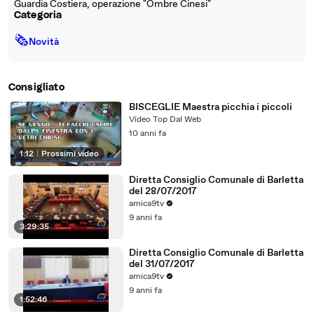
Guardia Costiera, operazione "Ombre Cinesi"
Categoria
🗞
Novità
Consigliato
BISCEGLIE Maestra picchia i piccoli
Video Top Dal Web
10 anni fa
1:12
|
Prossimi video
Diretta Consiglio Comunale di Barletta
del 28/07/2017
amica9tv
9 anni fa
3:29:35
Diretta Consiglio Comunale di Barletta
del 31/07/2017
amica9tv
9 anni fa
1:52:46