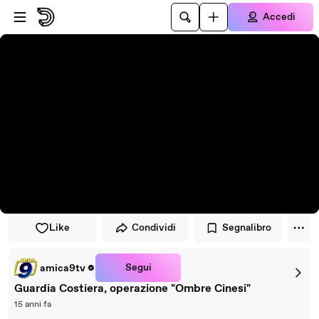
Vai al lettore
Passa al contenuto principale
Accedi
Like
Condividi
Segnalibro
Segui
amica9tv
Guardia Costiera, operazione "Ombre Cinesi"
15 anni fa