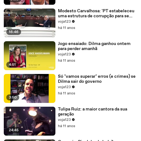
Modesto Carvalhosa: 'PT estabeleceu
uma estrutura de corrupção para se
manter no poder'
voja123
há 11 anos
16:46
Jogo ensaiado: Dilma ganhou ontem
para perder amanhã
voja123
há 11 anos
4:51
Só "vamos superar" erros (e crimes) se
Dilma sair do governo
voja123
há 11 anos
3:50
Tulipa Ruiz: a maior cantora da sua
geração
voja123
há 11 anos
24:45