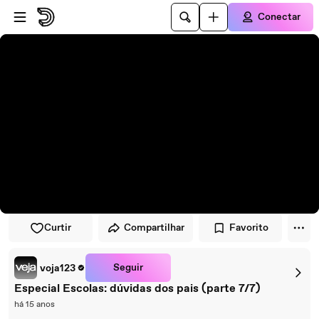
Pular para o player
Ir para o conteúdo principal
Conectar
Curtir
Compartilhar
Favorito
Seguir
voja123
Especial Escolas: dúvidas dos pais (parte 7/7)
há 15 anos