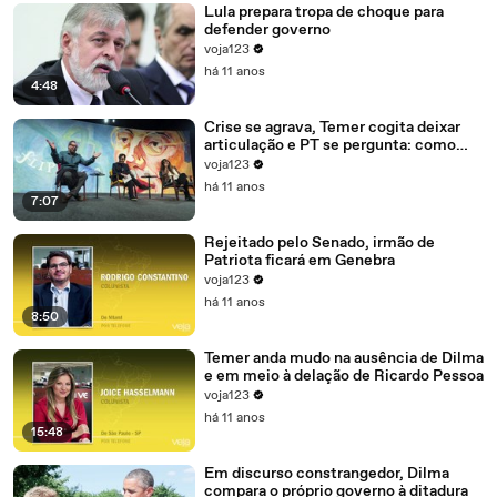
Lula prepara tropa de choque para
defender governo
voja123
há 11 anos
4:48
Crise se agrava, Temer cogita deixar
articulação e PT se pergunta: como
recompor o governo?
voja123
há 11 anos
7:07
Rejeitado pelo Senado, irmão de
Patriota ficará em Genebra
voja123
há 11 anos
8:50
Temer anda mudo na ausência de Dilma
e em meio à delação de Ricardo Pessoa
voja123
há 11 anos
15:48
Em discurso constrangedor, Dilma
compara o próprio governo à ditadura