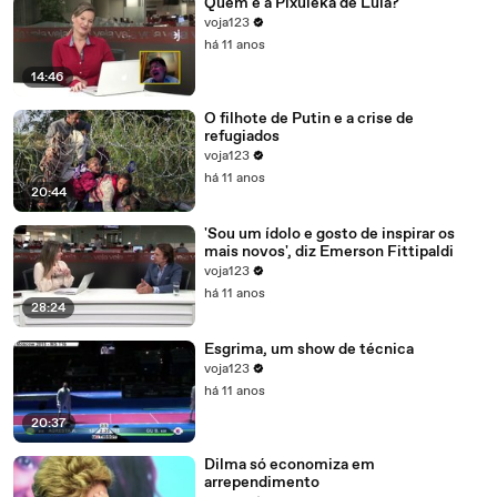
Quem é a Pixuleka de Lula?
voja123
há 11 anos
14:46
O filhote de Putin e a crise de
refugiados
voja123
há 11 anos
20:44
'Sou um ídolo e gosto de inspirar os
mais novos', diz Emerson Fittipaldi
voja123
há 11 anos
28:24
Esgrima, um show de técnica
voja123
há 11 anos
20:37
Dilma só economiza em
arrependimento