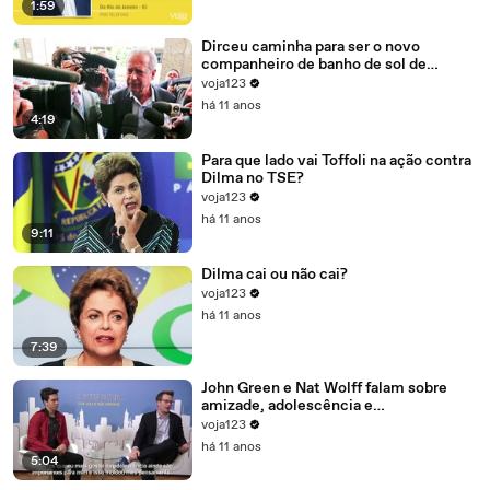
1:59
Dirceu caminha para ser o novo
companheiro de banho de sol de
Marcelo Odebrecht e Cia.
voja123
há 11 anos
4:19
Para que lado vai Toffoli na ação contra
Dilma no TSE?
voja123
há 11 anos
9:11
Dilma cai ou não cai?
voja123
há 11 anos
7:39
John Green e Nat Wolff falam sobre
amizade, adolescência e
amadurecimento
voja123
há 11 anos
5:04