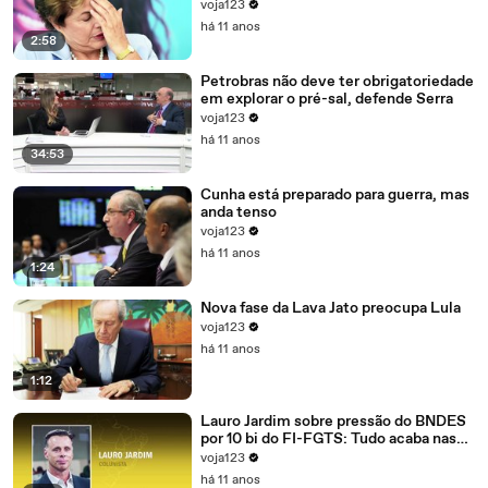
voja123
há 11 anos
2:58
Petrobras não deve ter obrigatoriedade
em explorar o pré-sal, defende Serra
voja123
há 11 anos
34:53
Cunha está preparado para guerra, mas
anda tenso
voja123
há 11 anos
1:24
Nova fase da Lava Jato preocupa Lula
voja123
há 11 anos
1:12
Lauro Jardim sobre pressão do BNDES
por 10 bi do FI-FGTS: Tudo acaba nas
mãos de Cunha
voja123
há 11 anos