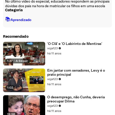
No último vídeo do especial, educadores respondem as principais
dúvidas dos pais na hora de matricular os filhos em uma escola
Categoria
📚
Aprendizado
Recomendado
'O Clã' e 'O Labirinto de Mentiras'
voja123
há 11 anos
1:37
|
A Seguir
Em jantar com senadores, Levy é o
prato principal
voja123
há 11 anos
1:02
O desemprego, não Cunha, deveria
preocupar Dilma
voja123
há 11 anos
19:56