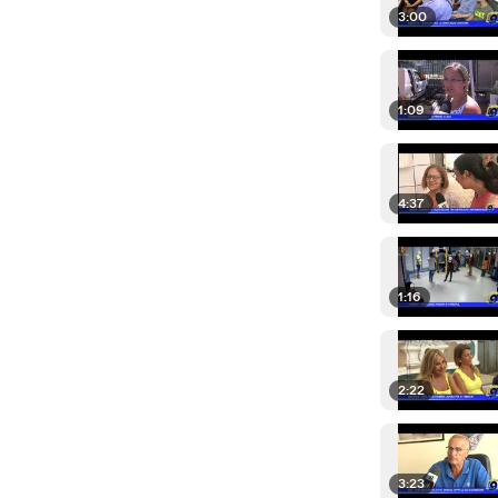
3:00
1:09
4:37
1:16
2:22
3:23