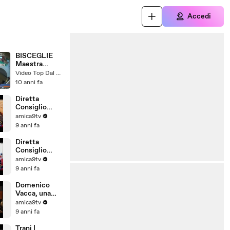
Accedi
BISCEGLIE
Maestra
picchia i
Video Top Dal Web
piccoli
10 anni fa
Diretta
Consiglio
Comunale di
amica9tv
Barletta del
9 anni fa
28/07/2017
Diretta
Consiglio
Comunale di
amica9tv
Barletta del
9 anni fa
31/07/2017
Domenico
Vacca, una
storia tutta
amica9tv
pugliese
9 anni fa
Trani |