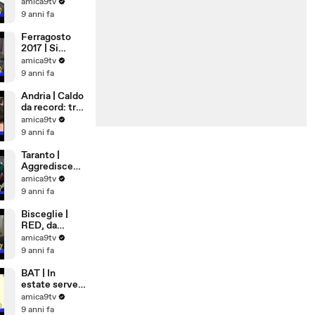
Democrazia
amica9tv
Cristiana
9 anni fa
Ferragosto
2017 | Si
rimane a casa
amica9tv
9 anni fa
Andria | Caldo
da record: tra
cibi freschi e
amica9tv
matrimoni
9 anni fa
bollenti
Taranto |
Aggredisce
anzia in
amica9tv
ospedale
9 anni fa
Bisceglie |
RED, da
Settembre
amica9tv
lavoro per 81
9 anni fa
famiglie
BAT | In
estate serve
più sangue,
amica9tv
appello alla
9 anni fa