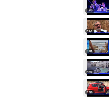
1:56
1:54
1:52
1:19
1:39