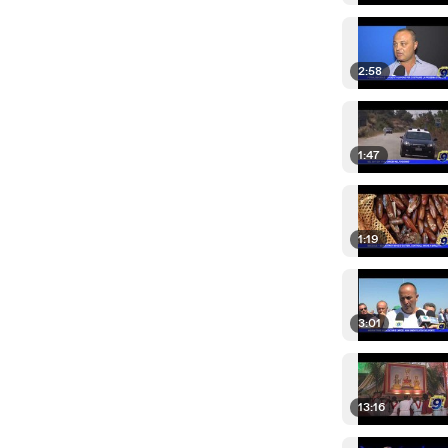
2:58
1:47
1:19
3:01
13:16