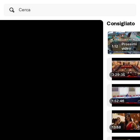
Cerca
Consigliato
Prossimi
1:12
|
video
3:29:35
1:52:46
13:58