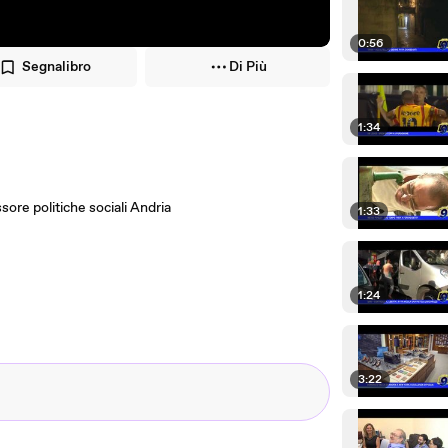
0:56
Segnalibro
Di Più
1:34
ore politiche sociali Andria
1:33
1:24
3:22