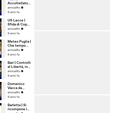
Accoltellato
28enne in Via
amica9tv
Ognissanti
9 anni fa
US Lecce |
Sfida di Coppa
a Pordenone
amica9tv
9 anni fa
Meteo Puglia |
Che tempo
farà a
amica9tv
Ferragosto
9 anni fa
Bari | Controlli
al Libertà, in
via Nicolai una
amica9tv
pistola
9 anni fa
lanciarazzi
Domenico
Vacca da
Andria a New
amica9tv
York,
9 anni fa
eccellenza di
Puglia
Barletta | Si
ricompone la