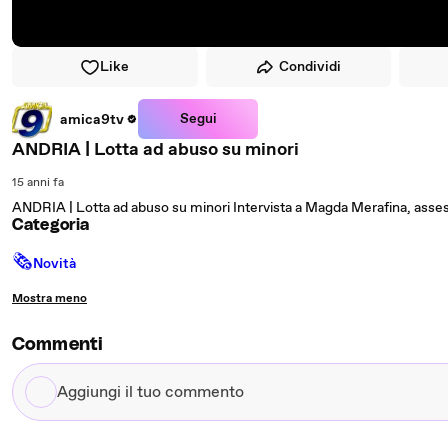
Like
Condividi
Segui
amica9tv
ANDRIA | Lotta ad abuso su minori
15 anni fa
ANDRIA | Lotta ad abuso su minori Intervista a Magda Merafina, assess
Categoria
🗞
Novità
Mostra meno
Commenti
Aggiungi
il
tuo