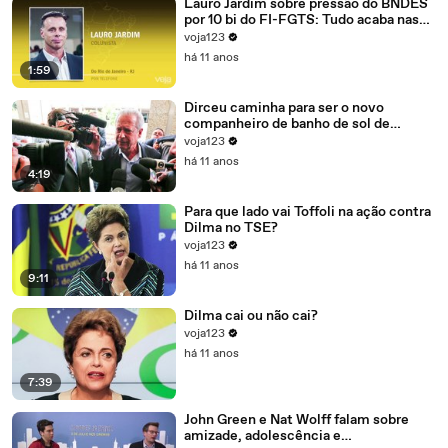
Lauro Jardim sobre pressão do BNDES
por 10 bi do FI-FGTS: Tudo acaba nas
mãos de Cunha
voja123
há 11 anos
1:59
Dirceu caminha para ser o novo
companheiro de banho de sol de
Marcelo Odebrecht e Cia.
voja123
há 11 anos
4:19
Para que lado vai Toffoli na ação contra
Dilma no TSE?
voja123
há 11 anos
9:11
Dilma cai ou não cai?
voja123
há 11 anos
7:39
John Green e Nat Wolff falam sobre
amizade, adolescência e