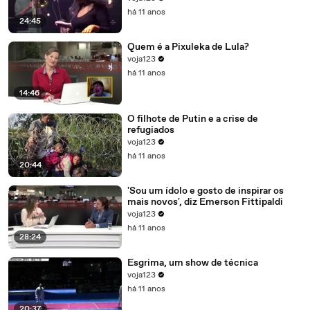
há 11 anos
24:45
Quem é a Pixuleka de Lula?
voja123
há 11 anos
14:46
O filhote de Putin e a crise de
refugiados
voja123
há 11 anos
20:44
'Sou um ídolo e gosto de inspirar os
mais novos', diz Emerson Fittipaldi
voja123
há 11 anos
28:24
Esgrima, um show de técnica
voja123
há 11 anos
20:37