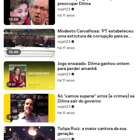
preocupar Dilma
voja123
há 11 anos
19:56
Modesto Carvalhosa: 'PT estabeleceu
uma estrutura de corrupção para se
manter no poder'
voja123
há 11 anos
16:46
Jogo ensaiado: Dilma ganhou ontem
para perder amanhã
voja123
há 11 anos
4:51
Só "vamos superar" erros (e crimes) se
Dilma sair do governo
voja123
há 11 anos
3:50
Tulipa Ruiz: a maior cantora da sua
geração
voja123