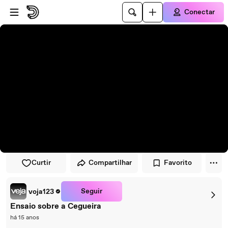
Pular para o player
Ir para o conteúdo principal
Conectar
Curtir
Compartilhar
Favorito
Seguir
voja123
Ensaio sobre a Cegueira
há 15 anos