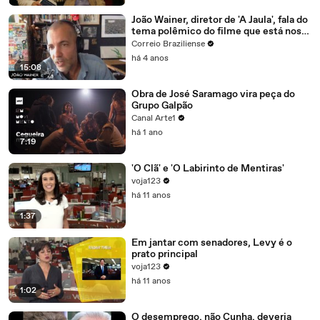
João Wainer, diretor de 'A Jaula', fala do
tema polêmico do filme que está nos
cinemas
Correio Braziliense
há 4 anos
15:08
Obra de José Saramago vira peça do
Grupo Galpão
Canal Arte1
há 1 ano
7:19
'O Clã' e 'O Labirinto de Mentiras'
voja123
há 11 anos
1:37
Em jantar com senadores, Levy é o
prato principal
voja123
há 11 anos
1:02
O desemprego, não Cunha, deveria