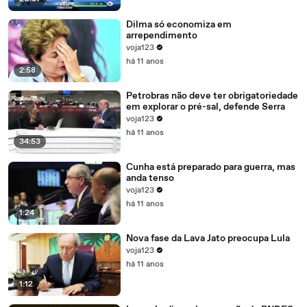
Dilma só economiza em
arrependimento
voja123
há 11 anos
2:58
Petrobras não deve ter obrigatoriedade
em explorar o pré-sal, defende Serra
voja123
há 11 anos
34:53
Cunha está preparado para guerra, mas
anda tenso
voja123
há 11 anos
1:24
Nova fase da Lava Jato preocupa Lula
voja123
há 11 anos
1:12