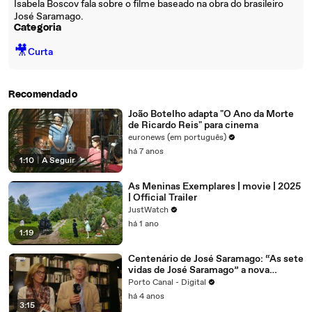
Isabela Boscov fala sobre o filme baseado na obra do brasileiro
José Saramago.
Categoria
🎥
Curta
Recomendado
João Botelho adapta "O Ano da Morte
de Ricardo Reis" para cinema
euronews (em português)
há 7 anos
1:10
|
A Seguir
As Meninas Exemplares | movie | 2025
| Official Trailer
JustWatch
há 1 ano
1:19
Centenário de José Saramago: “As sete
vidas de José Saramago” a nova
biografia íntima do autor
Porto Canal - Digital
há 4 anos
3:15