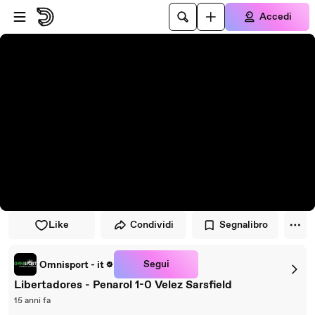
Vai al lettore
Passa al contenuto principale
Accedi
Like
Condividi
Segnalibro
Segui
Omnisport - it
Libertadores - Penarol 1-0 Velez Sarsfield
15 anni fa