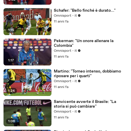
Schafer: "Bello finché è durato..."
Omnisport - it
11 anni fa
1:15
Pekerman: "Un onore allenare la
Colombia"
Omnisport - it
11 anni fa
1:17
Martino: "Torneo intenso, dobbiamo
riposare per i quarti"
Omnisport - it
11 anni fa
1:24
Sanvicente avverte il Brasile: "La
storia si può cambiare"
Omnisport - it
11 anni fa
1:06