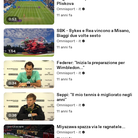
Pliskova
Omnisport - it
11 anni fa
0:53
SBK - Sykes e Rea vincono a Misano,
Biaggi due volte sesto
Omnisport - it
11 anni fa
1:54
Federer: "Inizia la preparazione per
Wimbledon..."
Omnisport - it
11 anni fa
0:34
Seppi: "Il mio tennis è migliorato negli
anni"
Omnisport - it
11 anni fa
0:36
Miyazawa spazza via le ragnatele...
Omnisport - it