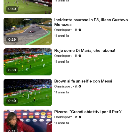
11 anni fa
0:40
Incidente pauroso in F3, illeso Gustavo
Menezes
Omnisport - it
11 anni fa
0:29
Rojo come Di Maria, che rabona!
Omnisport - it
11 anni fa
0:50
Brown si fa un selfie con Messi
Omnisport - it
11 anni fa
0:40
Pizarro: "Grandi obiettivi per il Perù"
Omnisport - it
11 anni fa
0:32