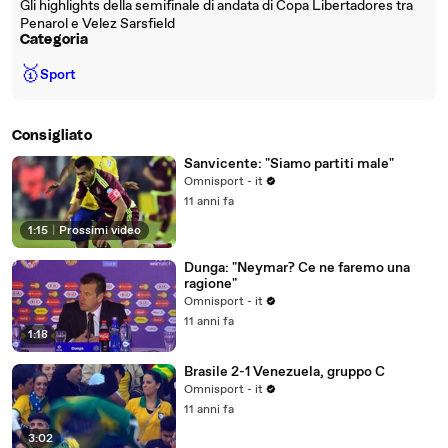
Gli highlights della semifinale di andata di Copa Libertadores tra
Penarol e Velez Sarsfield
Categoria
🥇
Sport
Consigliato
Sanvicente: "Siamo partiti male"
Omnisport - it
11 anni fa
1:15
|
Prossimi video
Dunga: "Neymar? Ce ne faremo una
ragione"
Omnisport - it
11 anni fa
1:18
Brasile 2-1 Venezuela, gruppo C
Omnisport - it
11 anni fa
3:02