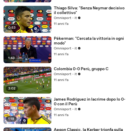
Thiago Silva: "Senza Neymar decisivo
il collettivo"
Omnisport - it
11 anni fa
0:53
Pékerman: "Cercata la vittoria in ogni
modo"
Omnisport - it
11 anni fa
1:43
Colombia 0-0 Perù, gruppo C
Omnisport - it
11 anni fa
3:02
James Rodriguez in lacrime dopo lo 0-
0 con il Perù
Omnisport - it
11 anni fa
1:19
Aegon Classic, la Kerber trionfa sulla