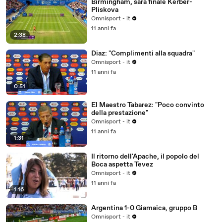
Birmingham, sarà finale Kerber-
Pliskova
Omnisport - it
11 anni fa
2:38
Diaz: "Complimenti alla squadra"
Omnisport - it
11 anni fa
0:51
El Maestro Tabarez: "Poco convinto
della prestazione"
Omnisport - it
11 anni fa
1:31
Il ritorno dell'Apache, il popolo del
Boca aspetta Tevez
Omnisport - it
11 anni fa
1:16
Argentina 1-0 Giamaica, gruppo B
Omnisport - it