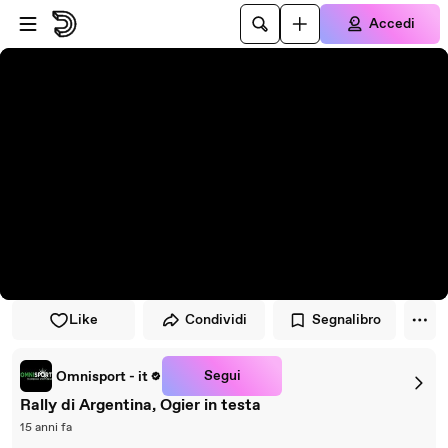
Vai al lettore
Passa al contenuto principale
Accedi
Like
Condividi
Segnalibro
Segui
Omnisport - it
Rally di Argentina, Ogier in testa
15 anni fa