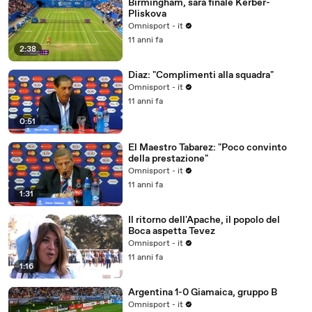
Birmingham, sarà finale Kerber-
Pliskova
Omnisport - it
11 anni fa
2:38
Diaz: "Complimenti alla squadra"
Omnisport - it
11 anni fa
0:51
El Maestro Tabarez: "Poco convinto
della prestazione"
Omnisport - it
11 anni fa
1:31
Il ritorno dell'Apache, il popolo del
Boca aspetta Tevez
Omnisport - it
11 anni fa
1:16
Argentina 1-0 Giamaica, gruppo B
Omnisport - it