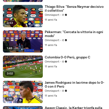
Thiago Silva: "Senza Neymar decisivo
il collettivo"
Omnisport - it
11 anni fa
0:53
Pékerman: "Cercata la vittoria in ogni
modo"
Omnisport - it
11 anni fa
1:43
Colombia 0-0 Perù, gruppo C
Omnisport - it
11 anni fa
3:02
James Rodriguez in lacrime dopo lo 0-
0 con il Perù
Omnisport - it
11 anni fa
1:19
Aegon Classic, la Kerber trionfa sulla