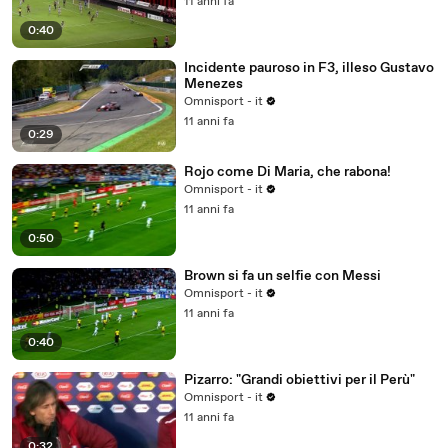
11 anni fa
0:40
Incidente pauroso in F3, illeso Gustavo
Menezes
Omnisport - it
11 anni fa
0:29
Rojo come Di Maria, che rabona!
Omnisport - it
11 anni fa
0:50
Brown si fa un selfie con Messi
Omnisport - it
11 anni fa
0:40
Pizarro: "Grandi obiettivi per il Perù"
Omnisport - it
11 anni fa
0:32