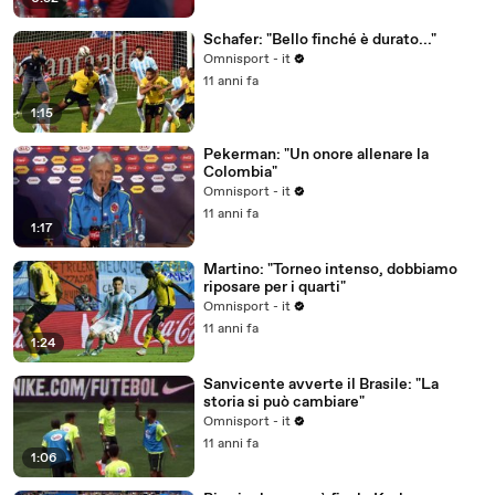
Schafer: "Bello finché è durato..."
Omnisport - it
11 anni fa
1:15
Pekerman: "Un onore allenare la
Colombia"
Omnisport - it
11 anni fa
1:17
Martino: "Torneo intenso, dobbiamo
riposare per i quarti"
Omnisport - it
11 anni fa
1:24
Sanvicente avverte il Brasile: "La
storia si può cambiare"
Omnisport - it
11 anni fa
1:06