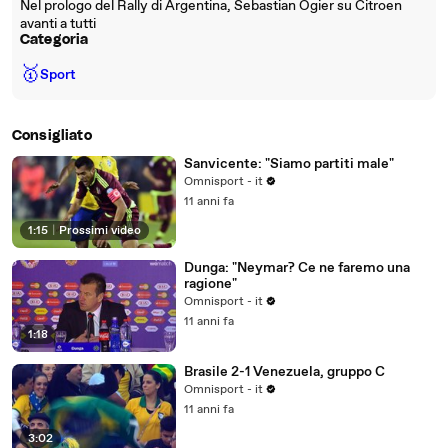
Nel prologo del Rally di Argentina, Sebastian Ogier su Citroen
avanti a tutti
Categoria
🥇
Sport
Consigliato
Sanvicente: "Siamo partiti male"
Omnisport - it
11 anni fa
1:15
|
Prossimi video
Dunga: "Neymar? Ce ne faremo una
ragione"
Omnisport - it
11 anni fa
1:18
Brasile 2-1 Venezuela, gruppo C
Omnisport - it
11 anni fa
3:02