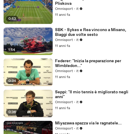
Pliskova
Omnisport - it
11 anni fa
0:53
SBK - Sykes e Rea vincono a Misano,
Biaggi due volte sesto
Omnisport - it
11 anni fa
1:54
Federer: "Inizia la preparazione per
Wimbledon..."
Omnisport - it
11 anni fa
0:34
Seppi: "Il mio tennis è migliorato negli
anni"
Omnisport - it
11 anni fa
0:36
Miyazawa spazza via le ragnatele...
Omnisport - it