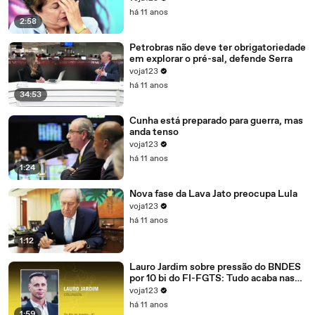
há 11 anos
2:58
Petrobras não deve ter obrigatoriedade
em explorar o pré-sal, defende Serra
voja123
há 11 anos
34:53
Cunha está preparado para guerra, mas
anda tenso
voja123
há 11 anos
1:24
Nova fase da Lava Jato preocupa Lula
voja123
há 11 anos
1:12
Lauro Jardim sobre pressão do BNDES
por 10 bi do FI-FGTS: Tudo acaba nas
mãos de Cunha
voja123
há 11 anos
1:59