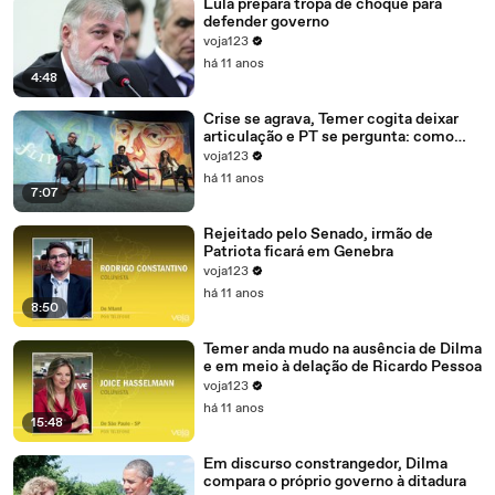
Lula prepara tropa de choque para
defender governo
voja123
há 11 anos
4:48
Crise se agrava, Temer cogita deixar
articulação e PT se pergunta: como
recompor o governo?
voja123
há 11 anos
7:07
Rejeitado pelo Senado, irmão de
Patriota ficará em Genebra
voja123
há 11 anos
8:50
Temer anda mudo na ausência de Dilma
e em meio à delação de Ricardo Pessoa
voja123
há 11 anos
15:48
Em discurso constrangedor, Dilma
compara o próprio governo à ditadura