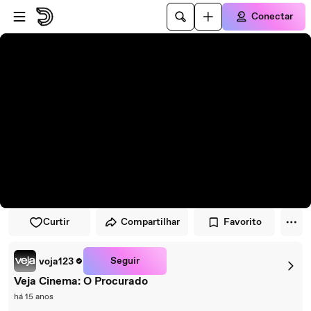
Pular para o player
Ir para o conteúdo principal
Conectar
Curtir
Compartilhar
Favorito
Seguir
voja123
Veja Cinema: O Procurado
há 15 anos