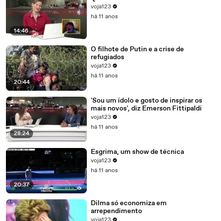
voja123
há 11 anos
14:46
O filhote de Putin e a crise de
refugiados
voja123
há 11 anos
20:44
'Sou um ídolo e gosto de inspirar os
mais novos', diz Emerson Fittipaldi
voja123
há 11 anos
28:24
Esgrima, um show de técnica
voja123
há 11 anos
20:37
Dilma só economiza em
arrependimento
voja123