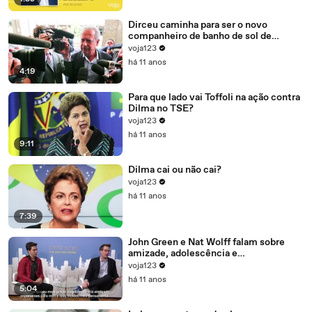
Dirceu caminha para ser o novo
companheiro de banho de sol de
Marcelo Odebrecht e Cia.
voja123
há 11 anos
4:19
Para que lado vai Toffoli na ação contra
Dilma no TSE?
voja123
há 11 anos
9:11
Dilma cai ou não cai?
voja123
há 11 anos
7:39
John Green e Nat Wolff falam sobre
amizade, adolescência e
amadurecimento
voja123
há 11 anos
5:04