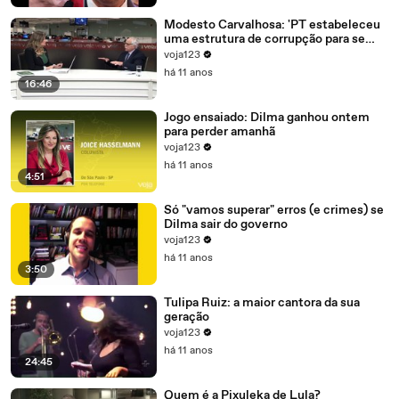
Modesto Carvalhosa: 'PT estabeleceu
uma estrutura de corrupção para se
manter no poder'
voja123
há 11 anos
16:46
Jogo ensaiado: Dilma ganhou ontem
para perder amanhã
voja123
há 11 anos
4:51
Só "vamos superar" erros (e crimes) se
Dilma sair do governo
voja123
há 11 anos
3:50
Tulipa Ruiz: a maior cantora da sua
geração
voja123
há 11 anos
24:45
Quem é a Pixuleka de Lula?