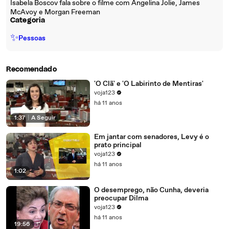
Isabela Boscov fala sobre o filme com Angelina Jolie, James
McAvoy e Morgan Freeman
Categoria
✨
Pessoas
Recomendado
'O Clã' e 'O Labirinto de Mentiras'
voja123
há 11 anos
1:37
|
A Seguir
Em jantar com senadores, Levy é o
prato principal
voja123
há 11 anos
1:02
O desemprego, não Cunha, deveria
preocupar Dilma
voja123
há 11 anos
19:56