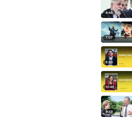
4:48
7:07
8:50
15:48
9:58