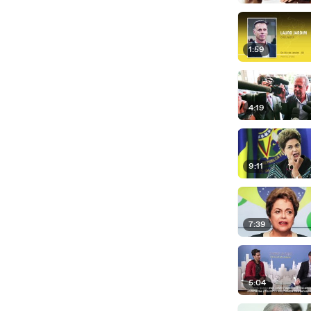
1:59
4:19
9:11
7:39
5:04