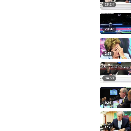
28:24
20:37
2:58
34:53
1:24
1:12