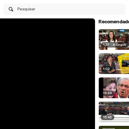
Pesquisar
Recomendad
1:37
|
A Seguir
1:02
19:56
16:46