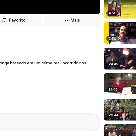
4:51
Favorito
Mais
3:50
 longa baseado em um crime real, ocorrido nos
24:45
14:46
20:44