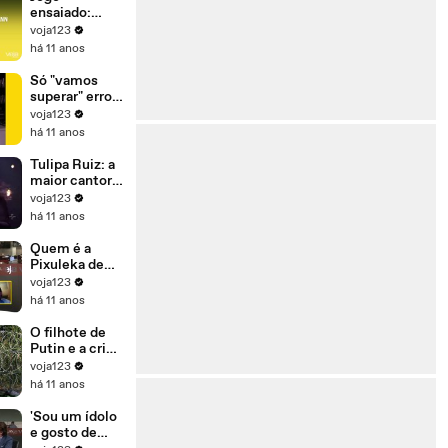
para se
ensaiado:
manter no
Dilma ganhou
voja123
poder'
ontem para
há 11 anos
perder
amanhã
Só "vamos
superar" erros
(e crimes) se
voja123
Dilma sair do
há 11 anos
governo
Tulipa Ruiz: a
maior cantora
da sua
voja123
geração
há 11 anos
Quem é a
Pixuleka de
Lula?
voja123
há 11 anos
O filhote de
Putin e a crise
de refugiados
voja123
há 11 anos
'Sou um ídolo
e gosto de