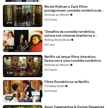
Nicole Kidman e Zack Efron
protagonizam comédia romântica da
Netflix
Notícias ao Minuto
há 2 anos
2:13
"Desafios da comédia romântica,
estreia nos cinemas brasileiros e
atrações internacionais no Rec-Beat"
Rolling Stone Brasil
há 1 ano
0:50
Netflix vai lançar filme interativo.
Desta vez é uma comédia romântica
Notícias ao Minuto
há 3 anos
2:38
FIlme Românticos na Netflix
FYI News Brasil
há 9 anos
1:12
Amor Casamentos & Outros Desastres