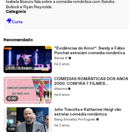
Isabela Boscov fala sobre a comédia romântica com Sandra
Bullock e Ryan Reynolds.
Categoria
🎥
Curta
Recomendado
“Evidências do Amor”: Sandy e Fábio
Porchat estreiam comédia romântica
Banda B
há 2 anos
5:15
|
A Seguir
COMÉDIAS ROMÂNTICAS DOS ANOS
2000: CONFIRA 7 FILMES
INESQUECÍVEIS DIGNOS DE
Maxima
MARATONA!
há 6 anos
6:36
John Travolta e Katherine Heigl vão
estrelar comédia romântica
Bang Showbiz Português
há 3 anos
1:01