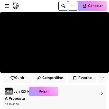
Pular para o player
Ir para o conteúdo principal
Conectar
Curtir
Compartilhar
Favorito
Seguir
voja123
A Proposta
há 15 anos