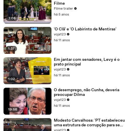
Filme
Filme trailer
há 5 anos
3:05
'O Clã' e 'O Labirinto de Mentiras'
voja123
há 11 anos
1:37
Em jantar com senadores, Levy é o
prato principal
voja123
há 11 anos
1:02
O desemprego, não Cunha, deveria
preocupar Dilma
voja123
há 11 anos
19:56
Modesto Carvalhosa: 'PT estabeleceu
uma estrutura de corrupção para se
manter no poder'
voja123