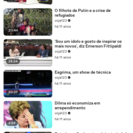
O filhote de Putin e a crise de
refugiados
voja123
há 11 anos
20:44
'Sou um ídolo e gosto de inspirar os
mais novos', diz Emerson Fittipaldi
voja123
há 11 anos
28:24
Esgrima, um show de técnica
voja123
há 11 anos
20:37
Dilma só economiza em
arrependimento
voja123
há 11 anos
2:58