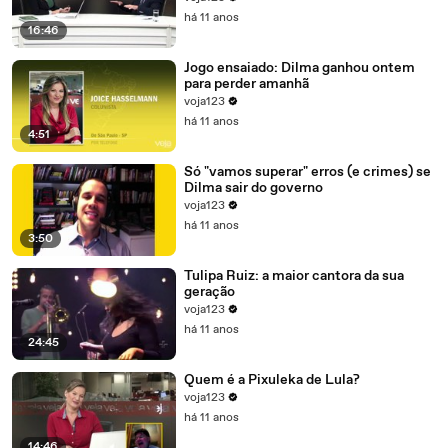
há 11 anos
16:46
Jogo ensaiado: Dilma ganhou ontem
para perder amanhã
voja123
há 11 anos
4:51
Só "vamos superar" erros (e crimes) se
Dilma sair do governo
voja123
há 11 anos
3:50
Tulipa Ruiz: a maior cantora da sua
geração
voja123
há 11 anos
24:45
Quem é a Pixuleka de Lula?
voja123
há 11 anos
14:46