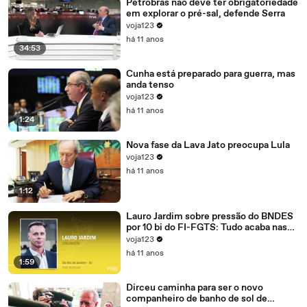
Petrobras não deve ter obrigatoriedade
em explorar o pré-sal, defende Serra
voja123
há 11 anos
34:53
Cunha está preparado para guerra, mas
anda tenso
voja123
há 11 anos
1:24
Nova fase da Lava Jato preocupa Lula
voja123
há 11 anos
1:12
Lauro Jardim sobre pressão do BNDES
por 10 bi do FI-FGTS: Tudo acaba nas
mãos de Cunha
voja123
há 11 anos
1:59
Dirceu caminha para ser o novo
companheiro de banho de sol de