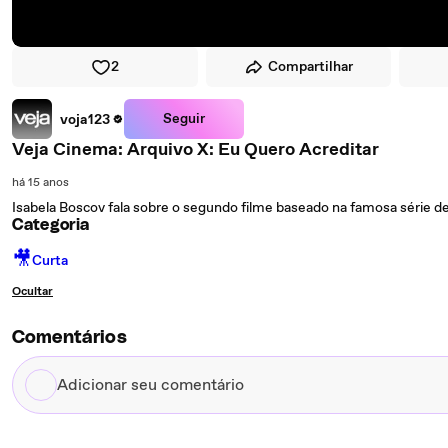
2
Compartilhar
Seguir
voja123
Veja Cinema: Arquivo X: Eu Quero Acreditar
há 15 anos
Isabela Boscov fala sobre o segundo filme baseado na famosa série 
Categoria
🎥
Curta
Ocultar
Comentários
Adicionar
seu
comentário