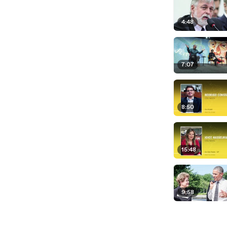
4:48
7:07
8:50
15:48
9:58