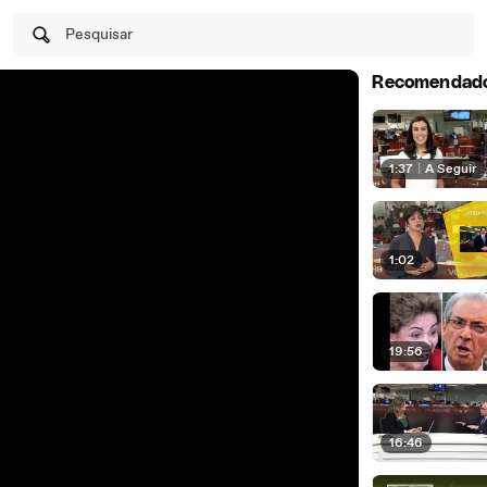
Pesquisar
Recomendad
1:37
|
A Seguir
1:02
19:56
16:46