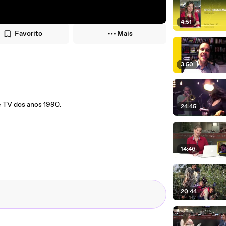
4:51
Favorito
Mais
3:50
de TV dos anos 1990.
24:45
14:46
20:44