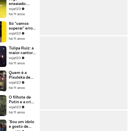
para se
ensaiado:
manter no
Dilma ganhou
voja123
poder'
ontem para
há 11 anos
perder
amanhã
Só "vamos
superar" erros
(e crimes) se
voja123
Dilma sair do
há 11 anos
governo
Tulipa Ruiz: a
maior cantora
da sua
voja123
geração
há 11 anos
Quem é a
Pixuleka de
Lula?
voja123
há 11 anos
O filhote de
Putin e a crise
de refugiados
voja123
há 11 anos
'Sou um ídolo
e gosto de