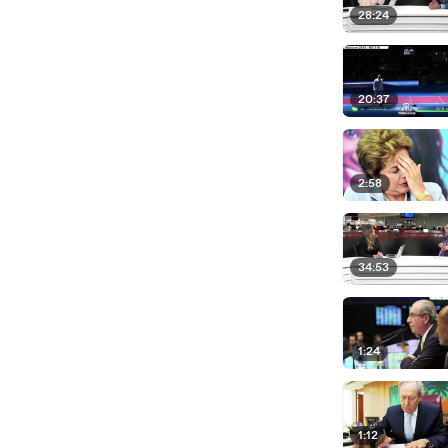
28:24
20:37
2:58
34:53
1:24
1:12