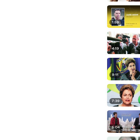
1:59
4:19
9:11
7:39
5:04