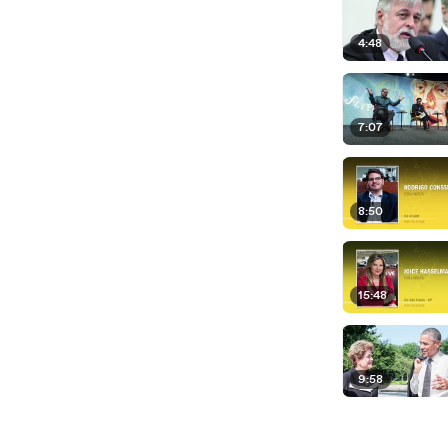
4:48
7:07
8:50
15:48
9:58