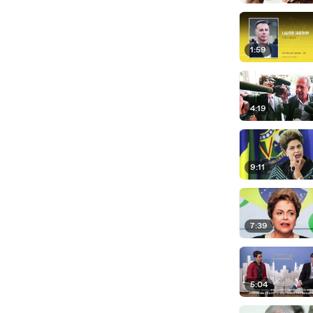
1:59
4:19
9:11
7:39
5:04