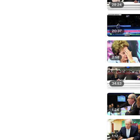
28:24
20:37
2:58
34:53
1:24
1:12