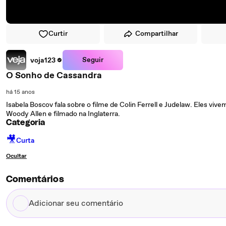
Curtir
Compartilhar
Seguir
voja123
O Sonho de Cassandra
há 15 anos
Isabela Boscov fala sobre o filme de Colin Ferrell e Judelaw. Eles viv
Woody Allen e filmado na Inglaterra.
Categoria
🎥
Curta
Ocultar
Comentários
Adicionar
seu
comentário