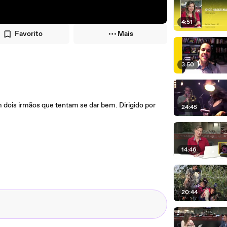
4:51
Favorito
Mais
3:50
em dois irmãos que tentam se dar bem. Dirigido por
24:45
14:46
20:44