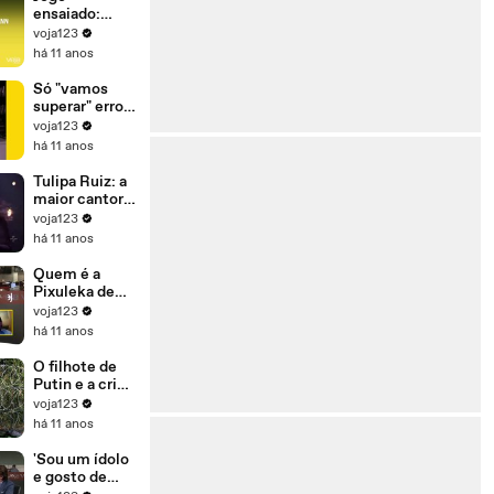
para se
ensaiado:
manter no
Dilma ganhou
voja123
poder'
ontem para
há 11 anos
perder
amanhã
Só "vamos
superar" erros
(e crimes) se
voja123
Dilma sair do
há 11 anos
governo
Tulipa Ruiz: a
maior cantora
da sua
voja123
geração
há 11 anos
Quem é a
Pixuleka de
Lula?
voja123
há 11 anos
O filhote de
Putin e a crise
de refugiados
voja123
há 11 anos
'Sou um ídolo
e gosto de