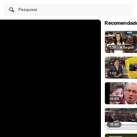
Pesquisar
Recomendad
1:37
|
A Seguir
1:02
19:56
16:46