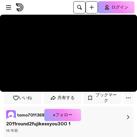
プレイヤーにスキップ
メインコンテンツにスキップ
ログイン
ブックマー
いいね
共有する
ク
+フォロー
tomo7011368
2011round2fujikessyou300 1
15 年前