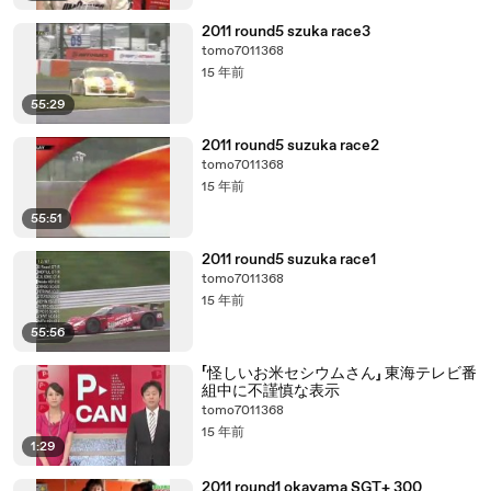
2011 round5 szuka race3
tomo7011368
15 年前
55:29
2011 round5 suzuka race2
tomo7011368
15 年前
55:51
2011 round5 suzuka race1
tomo7011368
15 年前
55:56
「怪しいお米セシウムさん」 東海テレビ番
組中に不謹慎な表示
tomo7011368
15 年前
1:29
2011 round1 okayama SGT+ 300