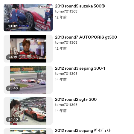
2013 round5 suzuka 500①
tomo7011368
12 年前
13:32
2013 round7 AUTOPORIS gt500
tomo7011368
12 年前
24:19
2012 round3 sepang 300-1
tomo7011368
14 年前
23:46
2012 round2 sgt+ 300
tomo7011368
14 年前
24:40
2012 round3 sepang ﾀﾞｲｼﾞｪｽﾄ