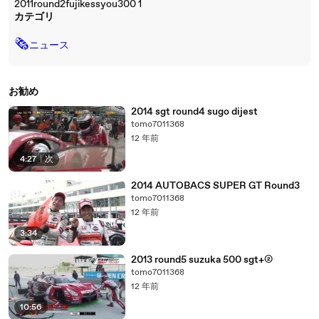
2011round2fujikessyou300 1
カテゴリ
🗞
ニュース
お勧め
2014 sgt round4 sugo dijest
tomo7011368
12 年前
4:27
|
次
2014 AUTOBACS SUPER GT Round3
tomo7011368
12 年前
3:34
2013 round5 suzuka 500 sgt+②
tomo7011368
12 年前
10:56