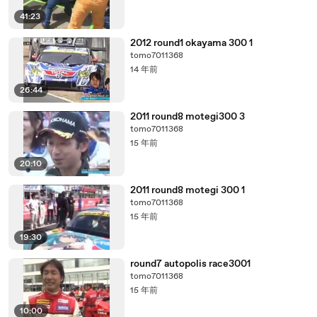
41:23
2012 round1 okayama 300 1
tomo7011368
14 年前
26:44
2011 round8 motegi300 3
tomo7011368
15 年前
20:10
2011 round8 motegi 300 1
tomo7011368
15 年前
19:30
round7 autopolis race3001
tomo7011368
15 年前
10:00