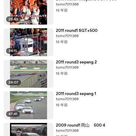
tomo7011368
15 年前
22:43
2011 round1 SGT+500
tomo7011368
15 年前
24:11
2011 round3 sepang 2
tomo7011368
15 年前
29:07
2011 round3 sepang 1
tomo7011368
15 年前
47:41
2009 round1 岡山 500 4
tomo7011368