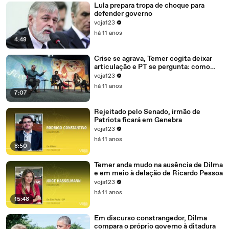
Lula prepara tropa de choque para
defender governo
voja123
há 11 anos
4:48
Crise se agrava, Temer cogita deixar
articulação e PT se pergunta: como
recompor o governo?
voja123
há 11 anos
7:07
Rejeitado pelo Senado, irmão de
Patriota ficará em Genebra
voja123
há 11 anos
8:50
Temer anda mudo na ausência de Dilma
e em meio à delação de Ricardo Pessoa
voja123
há 11 anos
15:48
Em discurso constrangedor, Dilma
compara o próprio governo à ditadura