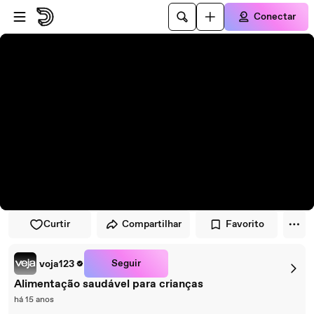
Pular para o player
Ir para o conteúdo principal
Conectar
Curtir
Compartilhar
Favorito
Seguir
voja123
Alimentação saudável para crianças
há 15 anos