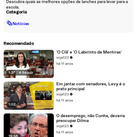
Descubra quais as melhores opções de lanches para levar para a
escola.
Categoria
🗞
Notícias
Recomendado
'O Clã' e 'O Labirinto de Mentiras'
voja123
há 11 anos
1:37
|
A Seguir
Em jantar com senadores, Levy é o
prato principal
voja123
há 11 anos
1:02
O desemprego, não Cunha, deveria
preocupar Dilma
voja123
há 11 anos
19:56