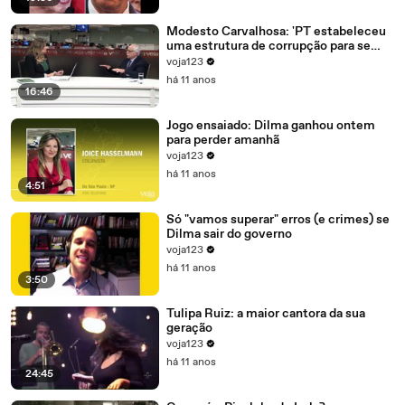
Modesto Carvalhosa: 'PT estabeleceu
uma estrutura de corrupção para se
manter no poder'
voja123
há 11 anos
16:46
Jogo ensaiado: Dilma ganhou ontem
para perder amanhã
voja123
há 11 anos
4:51
Só "vamos superar" erros (e crimes) se
Dilma sair do governo
voja123
há 11 anos
3:50
Tulipa Ruiz: a maior cantora da sua
geração
voja123
há 11 anos
24:45