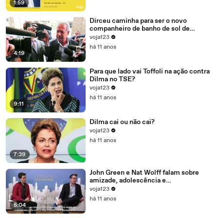
1:59
Dirceu caminha para ser o novo
companheiro de banho de sol de
Marcelo Odebrecht e Cia.
voja123
há 11 anos
4:19
Para que lado vai Toffoli na ação contra
Dilma no TSE?
voja123
há 11 anos
9:11
Dilma cai ou não cai?
voja123
há 11 anos
7:39
John Green e Nat Wolff falam sobre
amizade, adolescência e
amadurecimento
voja123
há 11 anos
5:04