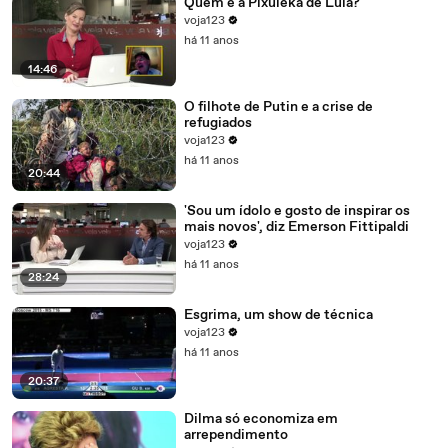
Quem é a Pixuleka de Lula?
voja123
há 11 anos
14:46
O filhote de Putin e a crise de
refugiados
voja123
há 11 anos
20:44
'Sou um ídolo e gosto de inspirar os
mais novos', diz Emerson Fittipaldi
voja123
há 11 anos
28:24
Esgrima, um show de técnica
voja123
há 11 anos
20:37
Dilma só economiza em
arrependimento