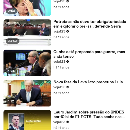
voja123
há 11 anos
2:58
Petrobras não deve ter obrigatoriedade
em explorar o pré-sal, defende Serra
voja123
há 11 anos
34:53
Cunha está preparado para guerra, mas
anda tenso
voja123
há 11 anos
1:24
Nova fase da Lava Jato preocupa Lula
voja123
há 11 anos
1:12
Lauro Jardim sobre pressão do BNDES
por 10 bi do FI-FGTS: Tudo acaba nas
mãos de Cunha
voja123
há 11 anos