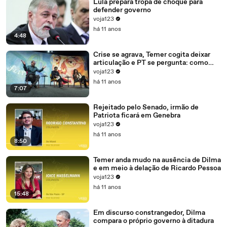
Lula prepara tropa de choque para
defender governo
voja123
há 11 anos
4:48
Crise se agrava, Temer cogita deixar
articulação e PT se pergunta: como
recompor o governo?
voja123
há 11 anos
7:07
Rejeitado pelo Senado, irmão de
Patriota ficará em Genebra
voja123
há 11 anos
8:50
Temer anda mudo na ausência de Dilma
e em meio à delação de Ricardo Pessoa
voja123
há 11 anos
15:48
Em discurso constrangedor, Dilma
compara o próprio governo à ditadura