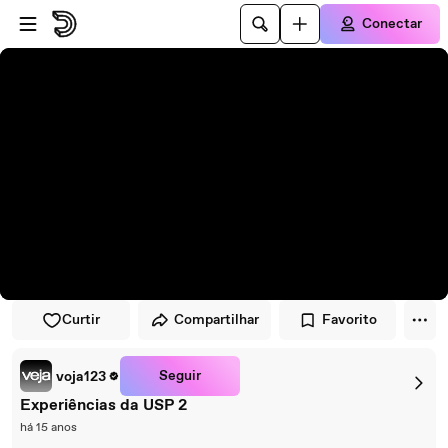
Pular para o player
Ir para o conteúdo principal
Conectar
Curtir
Compartilhar
Favorito
Seguir
voja123
Experiências da USP 2
há 15 anos