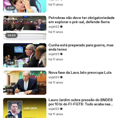
há 11 anos
2:58
Petrobras não deve ter obrigatoriedade
em explorar o pré-sal, defende Serra
voja123
há 11 anos
34:53
Cunha está preparado para guerra, mas
anda tenso
voja123
há 11 anos
1:24
Nova fase da Lava Jato preocupa Lula
voja123
há 11 anos
1:12
Lauro Jardim sobre pressão do BNDES
por 10 bi do FI-FGTS: Tudo acaba nas
mãos de Cunha
voja123
há 11 anos
1:59