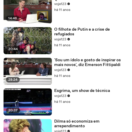
voja123
há 11 anos
14:46
O filhote de Putin e a crise de
refugiados
voja123
há 11 anos
20:44
'Sou um ídolo e gosto de inspirar os
mais novos', diz Emerson Fittipaldi
voja123
há 11 anos
28:24
Esgrima, um show de técnica
voja123
há 11 anos
20:37
Dilma só economiza em
arrependimento
voja123