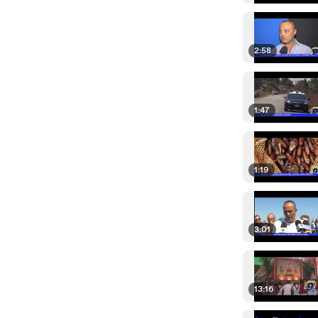
2:58
1:47
1:19
3:01
13:16