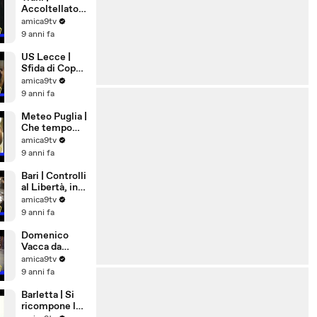
Accoltellato
28enne in Via
amica9tv
Ognissanti
9 anni fa
US Lecce |
Sfida di Coppa
a Pordenone
amica9tv
9 anni fa
Meteo Puglia |
Che tempo
farà a
amica9tv
Ferragosto
9 anni fa
Bari | Controlli
al Libertà, in
via Nicolai una
amica9tv
pistola
9 anni fa
lanciarazzi
Domenico
Vacca da
Andria a New
amica9tv
York,
9 anni fa
eccellenza di
Puglia
Barletta | Si
ricompone la