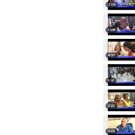
3:00
1:09
4:37
1:16
2:22
3:23