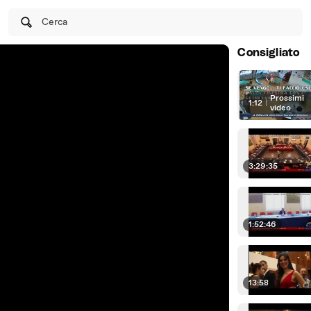
Cerca
Consigliato
Prossimi
1:12
|
video
3:29:35
1:52:46
13:58