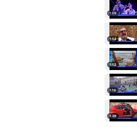
1:56
1:54
1:52
1:19
1:39