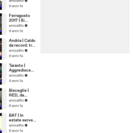
Democrazia
amica9tv
Cristiana
9 anni fa
Ferragosto
2017 | Si
rimane a casa
amica9tv
9 anni fa
Andria | Caldo
da record: tra
cibi freschi e
amica9tv
matrimoni
9 anni fa
bollenti
Taranto |
Aggredisce
anzia in
amica9tv
ospedale
9 anni fa
Bisceglie |
RED, da
Settembre
amica9tv
lavoro per 81
9 anni fa
famiglie
BAT | In
estate serve
più sangue,
amica9tv
appello alla
9 anni fa