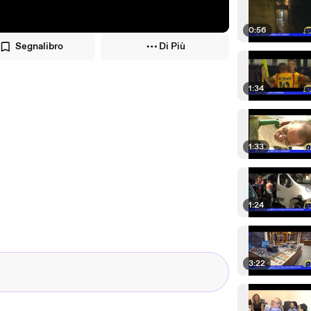
0:56
Segnalibro
Di Più
1:34
1:33
1:24
3:22