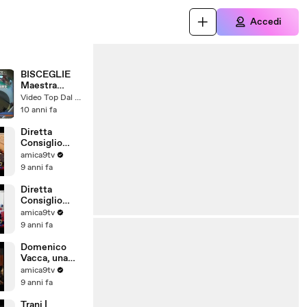
Accedi
BISCEGLIE
Maestra
picchia i
Video Top Dal Web
piccoli
10 anni fa
Diretta
Consiglio
Comunale di
amica9tv
Barletta del
9 anni fa
28/07/2017
Diretta
Consiglio
Comunale di
amica9tv
Barletta del
9 anni fa
31/07/2017
Domenico
Vacca, una
storia tutta
amica9tv
pugliese
9 anni fa
Trani |