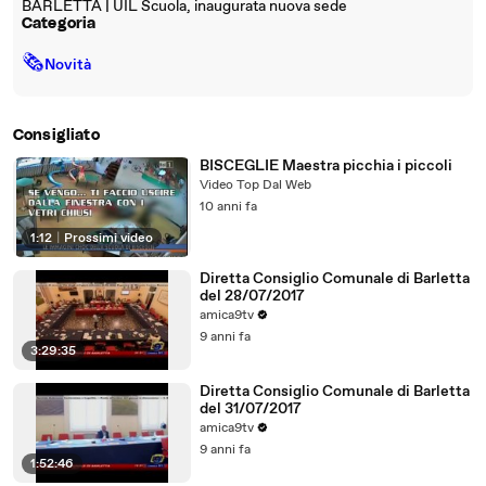
BARLETTA | UIL Scuola, inaugurata nuova sede
Categoria
🗞
Novità
Consigliato
BISCEGLIE Maestra picchia i piccoli
Video Top Dal Web
10 anni fa
1:12
|
Prossimi video
Diretta Consiglio Comunale di Barletta
del 28/07/2017
amica9tv
9 anni fa
3:29:35
Diretta Consiglio Comunale di Barletta
del 31/07/2017
amica9tv
9 anni fa
1:52:46