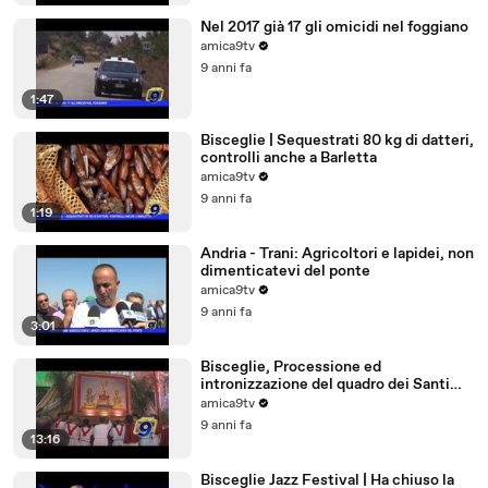
Nel 2017 già 17 gli omicidi nel foggiano
amica9tv
9 anni fa
1:47
Bisceglie | Sequestrati 80 kg di datteri,
controlli anche a Barletta
amica9tv
9 anni fa
1:19
Andria - Trani: Agricoltori e lapidei, non
dimenticatevi del ponte
amica9tv
9 anni fa
3:01
Bisceglie, Processione ed
intronizzazione del quadro dei Santi
Martiri
amica9tv
9 anni fa
13:16
Bisceglie Jazz Festival | Ha chiuso la