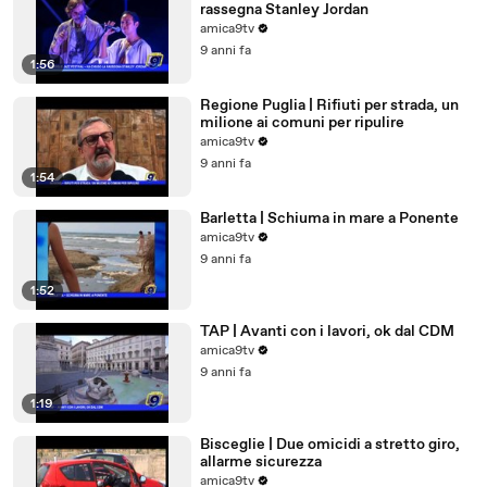
rassegna Stanley Jordan
amica9tv
9 anni fa
1:56
Regione Puglia | Rifiuti per strada, un
milione ai comuni per ripulire
amica9tv
9 anni fa
1:54
Barletta | Schiuma in mare a Ponente
amica9tv
9 anni fa
1:52
TAP | Avanti con i lavori, ok dal CDM
amica9tv
9 anni fa
1:19
Bisceglie | Due omicidi a stretto giro,
allarme sicurezza
amica9tv