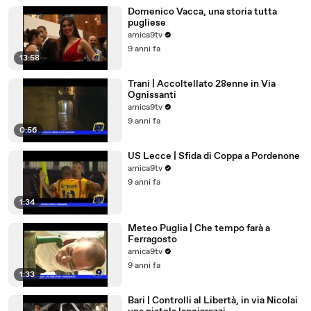
Domenico Vacca, una storia tutta
pugliese
amica9tv
9 anni fa
13:58
Trani | Accoltellato 28enne in Via
Ognissanti
amica9tv
9 anni fa
0:56
US Lecce | Sfida di Coppa a Pordenone
amica9tv
9 anni fa
1:34
Meteo Puglia | Che tempo farà a
Ferragosto
amica9tv
9 anni fa
1:33
Bari | Controlli al Libertà, in via Nicolai