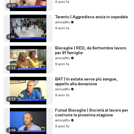
9 anni fa
4:37
Taranto | Aggredisce anzia in ospedale
amica9tv
9 anni fa
1:16
Bisceglie | RED, da Settembre lavoro
per 81 famiglie
amica9tv
9 anni fa
2:22
BAT | In estate serve più sangue,
appello alla donazione
amica9tv
9 anni fa
3:23
Futsal Bisceglie | Società al lavoro per
costruire la prossima stagione
amica9tv
9 anni fa
2:58