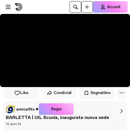
Vai al lettore
Passa al contenuto principale
Accedi
Like
Condividi
Segnalibro
Segui
amica9tv
BARLETTA | UIL Scuola, inaugurata nuova sede
15 anni fa