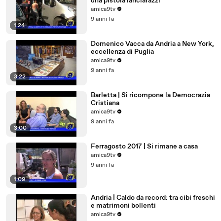
una pistola lanciarazzi
amica9tv
9 anni fa
1:24
Domenico Vacca da Andria a New York,
eccellenza di Puglia
amica9tv
9 anni fa
3:22
Barletta | Si ricompone la Democrazia
Cristiana
amica9tv
9 anni fa
3:00
Ferragosto 2017 | Si rimane a casa
amica9tv
9 anni fa
1:09
Andria | Caldo da record: tra cibi freschi
e matrimoni bollenti
amica9tv