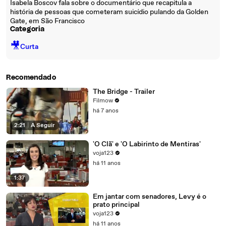
Isabela Boscov fala sobre o documentário que recapitula a
história de pessoas que cometeram suicídio pulando da Golden
Gate, em São Francisco
Categoria
🎥
Curta
Recomendado
The Bridge - Trailer
Filmow
há 7 anos
2:21
|
A Seguir
'O Clã' e 'O Labirinto de Mentiras'
voja123
há 11 anos
1:37
Em jantar com senadores, Levy é o
prato principal
voja123
há 11 anos