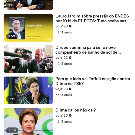
1:12
Lauro Jardim sobre pressão do BNDES
por 10 bi do FI-FGTS: Tudo acaba nas
mãos de Cunha
voja123
há 11 anos
1:59
Dirceu caminha para ser o novo
companheiro de banho de sol de
Marcelo Odebrecht e Cia.
voja123
há 11 anos
4:19
Para que lado vai Toffoli na ação contra
Dilma no TSE?
voja123
há 11 anos
9:11
Dilma cai ou não cai?
voja123
há 11 anos
7:39