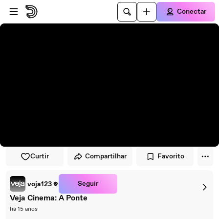
Pular para o player
Ir para o conteúdo principal
Conectar
Curtir
Compartilhar
Favorito
Seguir
voja123
Veja Cinema: A Ponte
há 15 anos