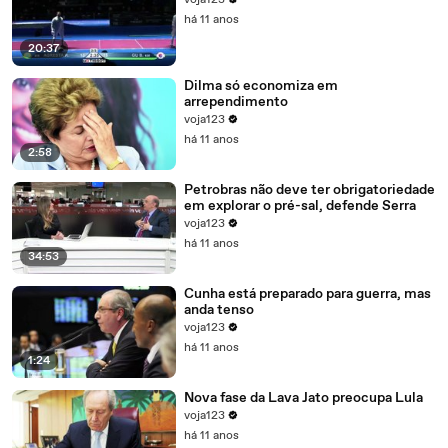
voja123
há 11 anos
20:37
Dilma só economiza em
arrependimento
voja123
há 11 anos
2:58
Petrobras não deve ter obrigatoriedade
em explorar o pré-sal, defende Serra
voja123
há 11 anos
34:53
Cunha está preparado para guerra, mas
anda tenso
voja123
há 11 anos
1:24
Nova fase da Lava Jato preocupa Lula
voja123
há 11 anos