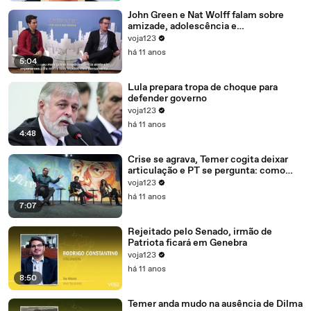
John Green e Nat Wolff falam sobre
amizade, adolescência e
amadurecimento
voja123
há 11 anos
5:04
Lula prepara tropa de choque para
defender governo
voja123
há 11 anos
4:48
Crise se agrava, Temer cogita deixar
articulação e PT se pergunta: como
recompor o governo?
voja123
há 11 anos
7:07
Rejeitado pelo Senado, irmão de
Patriota ficará em Genebra
voja123
há 11 anos
8:50
Temer anda mudo na ausência de Dilma