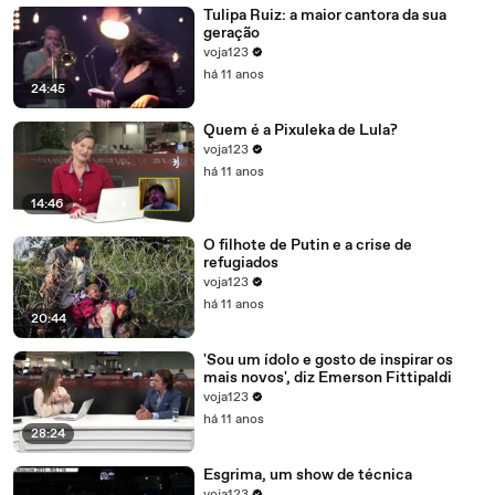
Tulipa Ruiz: a maior cantora da sua
geração
voja123
há 11 anos
24:45
Quem é a Pixuleka de Lula?
voja123
há 11 anos
14:46
O filhote de Putin e a crise de
refugiados
voja123
há 11 anos
20:44
'Sou um ídolo e gosto de inspirar os
mais novos', diz Emerson Fittipaldi
voja123
há 11 anos
28:24
Esgrima, um show de técnica