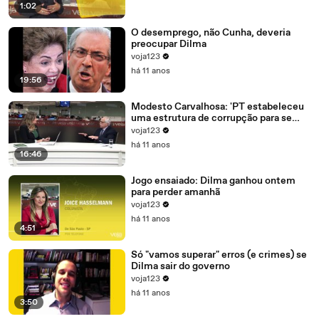
1:02
O desemprego, não Cunha, deveria
preocupar Dilma
voja123
há 11 anos
19:56
Modesto Carvalhosa: 'PT estabeleceu
uma estrutura de corrupção para se
manter no poder'
voja123
há 11 anos
16:46
Jogo ensaiado: Dilma ganhou ontem
para perder amanhã
voja123
há 11 anos
4:51
Só "vamos superar" erros (e crimes) se
Dilma sair do governo
voja123
há 11 anos
3:50