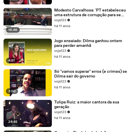
Modesto Carvalhosa: 'PT estabeleceu
uma estrutura de corrupção para se
manter no poder'
voja123
há 11 anos
16:46
Jogo ensaiado: Dilma ganhou ontem
para perder amanhã
voja123
há 11 anos
4:51
Só "vamos superar" erros (e crimes) se
Dilma sair do governo
voja123
há 11 anos
3:50
Tulipa Ruiz: a maior cantora da sua
geração
voja123
há 11 anos
24:45