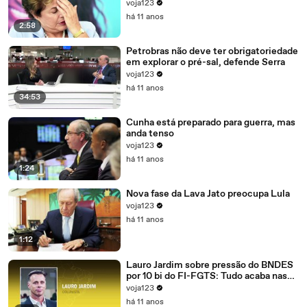
voja123
há 11 anos
2:58
Petrobras não deve ter obrigatoriedade
em explorar o pré-sal, defende Serra
voja123
há 11 anos
34:53
Cunha está preparado para guerra, mas
anda tenso
voja123
há 11 anos
1:24
Nova fase da Lava Jato preocupa Lula
voja123
há 11 anos
1:12
Lauro Jardim sobre pressão do BNDES
por 10 bi do FI-FGTS: Tudo acaba nas
mãos de Cunha
voja123
há 11 anos