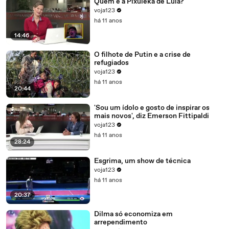
Quem é a Pixuleka de Lula?
voja123
há 11 anos
14:46
O filhote de Putin e a crise de
refugiados
voja123
há 11 anos
20:44
'Sou um ídolo e gosto de inspirar os
mais novos', diz Emerson Fittipaldi
voja123
há 11 anos
28:24
Esgrima, um show de técnica
voja123
há 11 anos
20:37
Dilma só economiza em
arrependimento