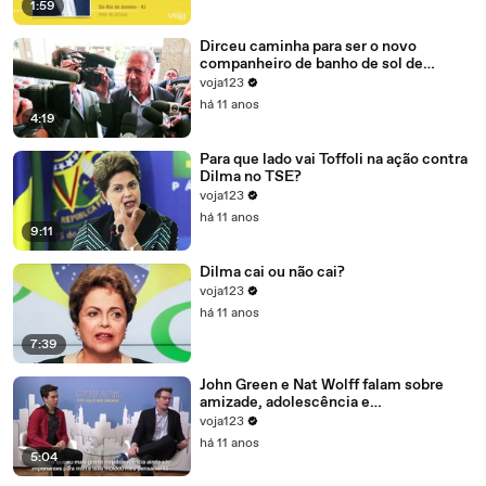
1:59
Dirceu caminha para ser o novo
companheiro de banho de sol de
Marcelo Odebrecht e Cia.
voja123
há 11 anos
4:19
Para que lado vai Toffoli na ação contra
Dilma no TSE?
voja123
há 11 anos
9:11
Dilma cai ou não cai?
voja123
há 11 anos
7:39
John Green e Nat Wolff falam sobre
amizade, adolescência e
amadurecimento
voja123
há 11 anos
5:04