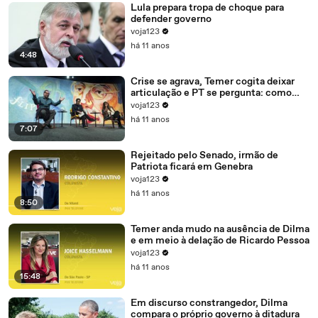
Lula prepara tropa de choque para
defender governo
voja123
há 11 anos
4:48
Crise se agrava, Temer cogita deixar
articulação e PT se pergunta: como
recompor o governo?
voja123
há 11 anos
7:07
Rejeitado pelo Senado, irmão de
Patriota ficará em Genebra
voja123
há 11 anos
8:50
Temer anda mudo na ausência de Dilma
e em meio à delação de Ricardo Pessoa
voja123
há 11 anos
15:48
Em discurso constrangedor, Dilma
compara o próprio governo à ditadura