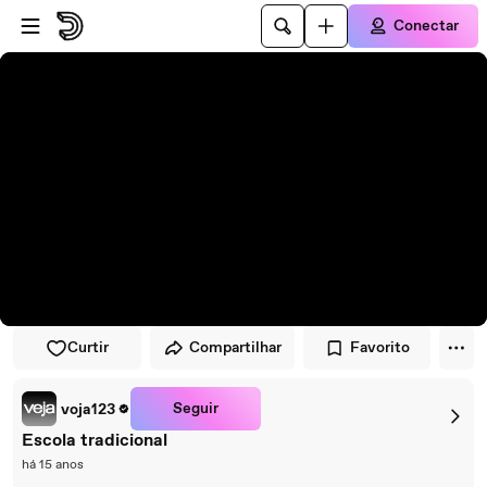
Pular para o player
Ir para o conteúdo principal
Conectar
Curtir
Compartilhar
Favorito
Seguir
voja123
Escola tradicional
há 15 anos