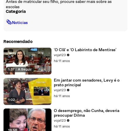
Antes de matricular seu filho, procure saber mais sobre as
escolas
Categoria
🗞
Notícias
Recomendado
'O Clã' e 'O Labirinto de Mentiras'
voja123
há 11 anos
1:37
|
A Seguir
Em jantar com senadores, Levy é o
prato principal
voja123
há 11 anos
1:02
O desemprego, não Cunha, deveria
preocupar Dilma
voja123
há 11 anos
19:56