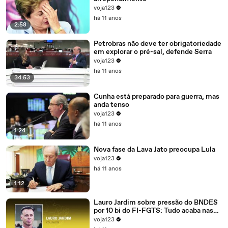
voja123
há 11 anos
2:58
Petrobras não deve ter obrigatoriedade
em explorar o pré-sal, defende Serra
voja123
há 11 anos
34:53
Cunha está preparado para guerra, mas
anda tenso
voja123
há 11 anos
1:24
Nova fase da Lava Jato preocupa Lula
voja123
há 11 anos
1:12
Lauro Jardim sobre pressão do BNDES
por 10 bi do FI-FGTS: Tudo acaba nas
mãos de Cunha
voja123