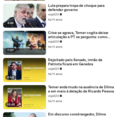
Lula prepara tropa de choque para
defender governo
voja123
há 11 anos
4:48
Crise se agrava, Temer cogita deixar
articulação e PT se pergunta: como
recompor o governo?
voja123
há 11 anos
7:07
Rejeitado pelo Senado, irmão de
Patriota ficará em Genebra
voja123
há 11 anos
8:50
Temer anda mudo na ausência de Dilma
e em meio à delação de Ricardo Pessoa
voja123
há 11 anos
15:48
Em discurso constrangedor, Dilma