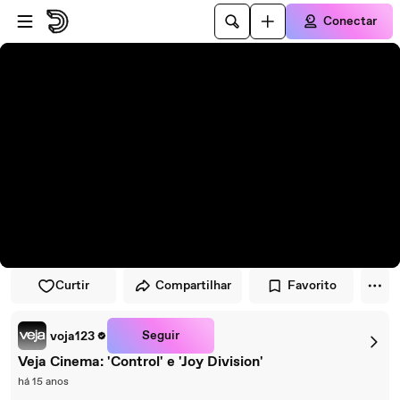
Pular para o player
Ir para o conteúdo principal
Conectar
Curtir
Compartilhar
Favorito
Seguir
voja123
Veja Cinema: 'Control' e 'Joy Division'
há 15 anos