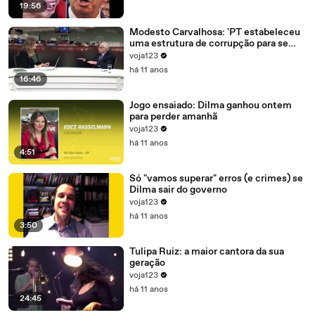
19:56
Modesto Carvalhosa: 'PT estabeleceu
uma estrutura de corrupção para se
manter no poder'
voja123
há 11 anos
16:46
Jogo ensaiado: Dilma ganhou ontem
para perder amanhã
voja123
há 11 anos
4:51
Só "vamos superar" erros (e crimes) se
Dilma sair do governo
voja123
há 11 anos
3:50
Tulipa Ruiz: a maior cantora da sua
geração
voja123
há 11 anos
24:45