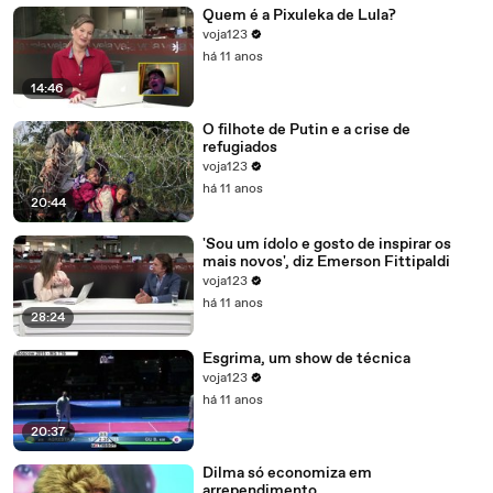
Quem é a Pixuleka de Lula?
voja123
há 11 anos
14:46
O filhote de Putin e a crise de
refugiados
voja123
há 11 anos
20:44
'Sou um ídolo e gosto de inspirar os
mais novos', diz Emerson Fittipaldi
voja123
há 11 anos
28:24
Esgrima, um show de técnica
voja123
há 11 anos
20:37
Dilma só economiza em
arrependimento