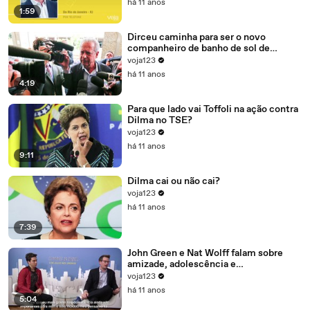
há 11 anos
1:59
Dirceu caminha para ser o novo
companheiro de banho de sol de
Marcelo Odebrecht e Cia.
voja123
há 11 anos
4:19
Para que lado vai Toffoli na ação contra
Dilma no TSE?
voja123
há 11 anos
9:11
Dilma cai ou não cai?
voja123
há 11 anos
7:39
John Green e Nat Wolff falam sobre
amizade, adolescência e
amadurecimento
voja123
há 11 anos
5:04