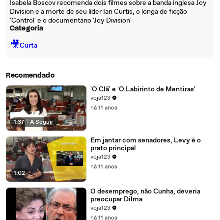
Isabela Boscov recomenda dois filmes sobre a banda inglesa Joy
Division e a morte de seu líder Ian Curtis, o longa de ficção
'Control' e o documentário 'Joy Division'
Categoria
🎥
Curta
Recomendado
'O Clã' e 'O Labirinto de Mentiras'
voja123
há 11 anos
1:37
|
A Seguir
Em jantar com senadores, Levy é o
prato principal
voja123
há 11 anos
1:02
O desemprego, não Cunha, deveria
preocupar Dilma
voja123
há 11 anos