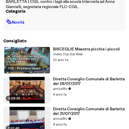
BARLETTA | CGIL contro i tagli alla scuola Intervista ad Anna
Giannelli, segretaria regionale FLC-CGIL
Categoria
🗞
Novità
Consigliato
BISCEGLIE Maestra picchia i piccoli
Video Top Dal Web
10 anni fa
1:12
|
Prossimi video
Diretta Consiglio Comunale di Barletta
del 28/07/2017
amica9tv
9 anni fa
3:29:35
Diretta Consiglio Comunale di Barletta
del 31/07/2017
amica9tv
9 anni fa
1:52:46