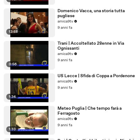
Domenico Vacca, una storia tutta
pugliese
amica9tv
9 anni fa
13:58
Trani | Accoltellato 28enne in Via
Ognissanti
amica9tv
9 anni fa
0:56
US Lecce | Sfida di Coppa a Pordenone
amica9tv
9 anni fa
1:34
Meteo Puglia | Che tempo farà a
Ferragosto
amica9tv
9 anni fa
1:33