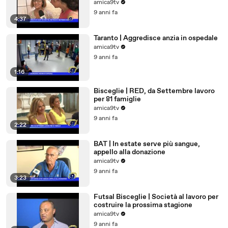
amica9tv
9 anni fa
4:37
Taranto | Aggredisce anzia in ospedale
amica9tv
9 anni fa
1:16
Bisceglie | RED, da Settembre lavoro
per 81 famiglie
amica9tv
9 anni fa
2:22
BAT | In estate serve più sangue,
appello alla donazione
amica9tv
9 anni fa
3:23
Futsal Bisceglie | Società al lavoro per
costruire la prossima stagione
amica9tv
9 anni fa