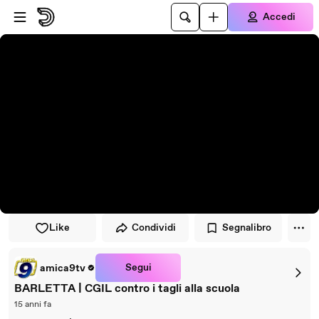
Vai al lettore
Passa al contenuto principale
Accedi
Like
Condividi
Segnalibro
Segui
amica9tv
BARLETTA | CGIL contro i tagli alla scuola
15 anni fa