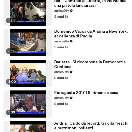
Bari | Controlli al Libertà, in via Nicolai
una pistola lanciarazzi
amica9tv
9 anni fa
1:24
Domenico Vacca da Andria a New York,
eccellenza di Puglia
amica9tv
9 anni fa
3:22
Barletta | Si ricompone la Democrazia
Cristiana
amica9tv
9 anni fa
3:00
Ferragosto 2017 | Si rimane a casa
amica9tv
9 anni fa
1:09
Andria | Caldo da record: tra cibi freschi
e matrimoni bollenti