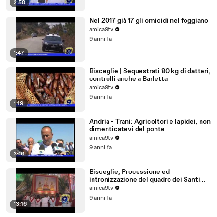
2:58
Nel 2017 già 17 gli omicidi nel foggiano
amica9tv
9 anni fa
1:47
Bisceglie | Sequestrati 80 kg di datteri,
controlli anche a Barletta
amica9tv
9 anni fa
1:19
Andria - Trani: Agricoltori e lapidei, non
dimenticatevi del ponte
amica9tv
9 anni fa
3:01
Bisceglie, Processione ed
intronizzazione del quadro dei Santi
Martiri
amica9tv
9 anni fa
13:16