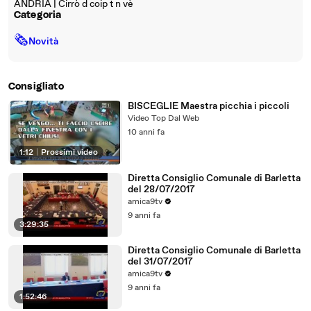
ANDRIA | Cirrò d coip t n vè
Categoria
🗞
Novità
Consigliato
BISCEGLIE Maestra picchia i piccoli
Video Top Dal Web
10 anni fa
1:12
|
Prossimi video
Diretta Consiglio Comunale di Barletta
del 28/07/2017
amica9tv
9 anni fa
3:29:35
Diretta Consiglio Comunale di Barletta
del 31/07/2017
amica9tv
9 anni fa
1:52:46