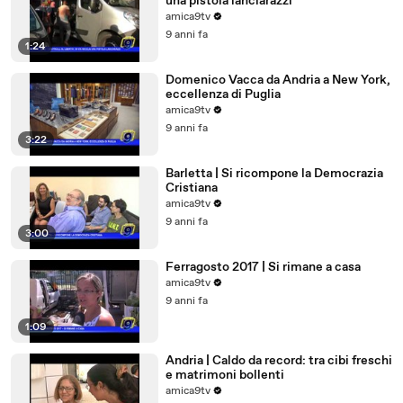
una pistola lanciarazzi
amica9tv
9 anni fa
1:24
Domenico Vacca da Andria a New York,
eccellenza di Puglia
amica9tv
9 anni fa
3:22
Barletta | Si ricompone la Democrazia
Cristiana
amica9tv
9 anni fa
3:00
Ferragosto 2017 | Si rimane a casa
amica9tv
9 anni fa
1:09
Andria | Caldo da record: tra cibi freschi
e matrimoni bollenti
amica9tv