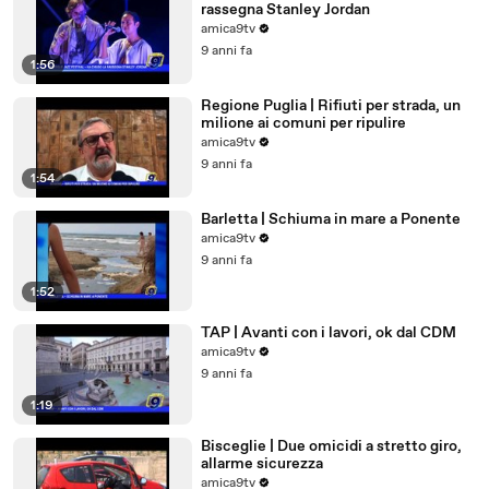
rassegna Stanley Jordan
amica9tv
9 anni fa
1:56
Regione Puglia | Rifiuti per strada, un
milione ai comuni per ripulire
amica9tv
9 anni fa
1:54
Barletta | Schiuma in mare a Ponente
amica9tv
9 anni fa
1:52
TAP | Avanti con i lavori, ok dal CDM
amica9tv
9 anni fa
1:19
Bisceglie | Due omicidi a stretto giro,
allarme sicurezza
amica9tv