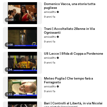
Domenico Vacca, una storia tutta
pugliese
amica9tv
9 anni fa
13:58
Trani | Accoltellato 28enne in Via
Ognissanti
amica9tv
9 anni fa
0:56
US Lecce | Sfida di Coppa a Pordenone
amica9tv
9 anni fa
1:34
Meteo Puglia | Che tempo farà a
Ferragosto
amica9tv
9 anni fa
1:33
Bari | Controlli al Libertà, in via Nicolai