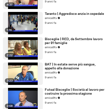
9 anni fa
4:37
Taranto | Aggredisce anzia in ospedale
amica9tv
9 anni fa
1:16
Bisceglie | RED, da Settembre lavoro
per 81 famiglie
amica9tv
9 anni fa
2:22
BAT | In estate serve più sangue,
appello alla donazione
amica9tv
9 anni fa
3:23
Futsal Bisceglie | Società al lavoro per
costruire la prossima stagione
amica9tv
9 anni fa
2:58