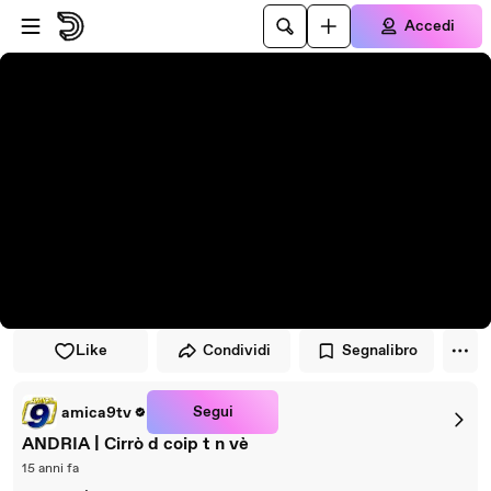
Vai al lettore
Passa al contenuto principale
Accedi
Like
Condividi
Segnalibro
Segui
amica9tv
ANDRIA | Cirrò d coip t n vè
15 anni fa