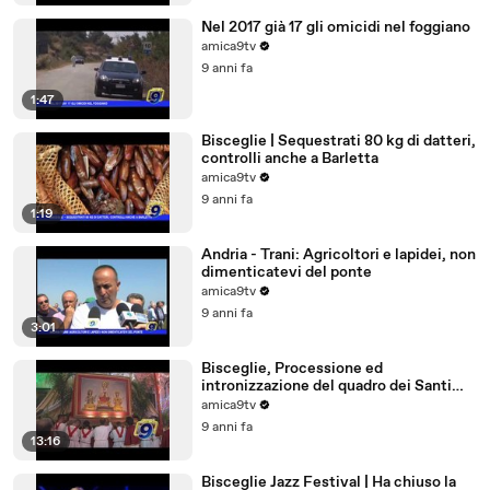
Nel 2017 già 17 gli omicidi nel foggiano
amica9tv
9 anni fa
1:47
Bisceglie | Sequestrati 80 kg di datteri,
controlli anche a Barletta
amica9tv
9 anni fa
1:19
Andria - Trani: Agricoltori e lapidei, non
dimenticatevi del ponte
amica9tv
9 anni fa
3:01
Bisceglie, Processione ed
intronizzazione del quadro dei Santi
Martiri
amica9tv
9 anni fa
13:16
Bisceglie Jazz Festival | Ha chiuso la