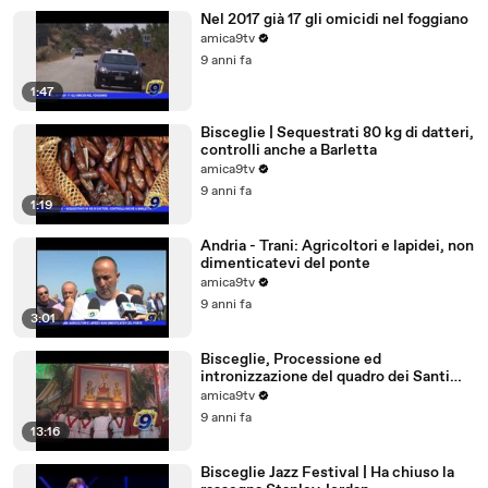
Nel 2017 già 17 gli omicidi nel foggiano
amica9tv
9 anni fa
1:47
Bisceglie | Sequestrati 80 kg di datteri,
controlli anche a Barletta
amica9tv
9 anni fa
1:19
Andria - Trani: Agricoltori e lapidei, non
dimenticatevi del ponte
amica9tv
9 anni fa
3:01
Bisceglie, Processione ed
intronizzazione del quadro dei Santi
Martiri
amica9tv
9 anni fa
13:16
Bisceglie Jazz Festival | Ha chiuso la