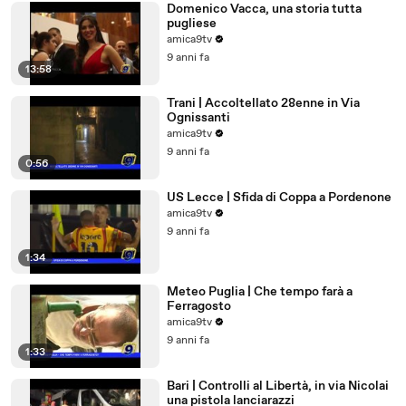
Domenico Vacca, una storia tutta
pugliese
amica9tv
9 anni fa
13:58
Trani | Accoltellato 28enne in Via
Ognissanti
amica9tv
9 anni fa
0:56
US Lecce | Sfida di Coppa a Pordenone
amica9tv
9 anni fa
1:34
Meteo Puglia | Che tempo farà a
Ferragosto
amica9tv
9 anni fa
1:33
Bari | Controlli al Libertà, in via Nicolai
una pistola lanciarazzi