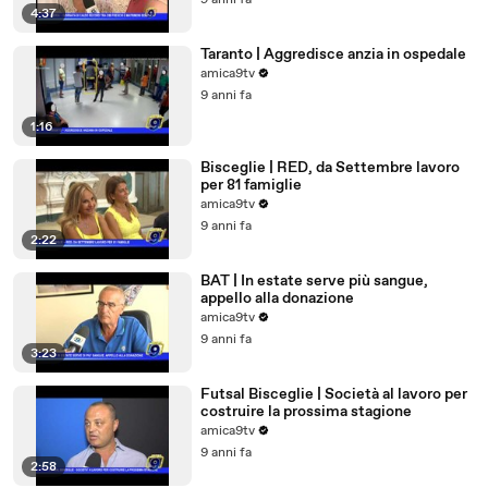
9 anni fa
4:37
Taranto | Aggredisce anzia in ospedale
amica9tv
9 anni fa
1:16
Bisceglie | RED, da Settembre lavoro
per 81 famiglie
amica9tv
9 anni fa
2:22
BAT | In estate serve più sangue,
appello alla donazione
amica9tv
9 anni fa
3:23
Futsal Bisceglie | Società al lavoro per
costruire la prossima stagione
amica9tv
9 anni fa
2:58