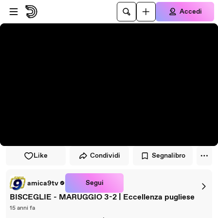
Vai al lettore
Passa al contenuto principale
Accedi
Like
Condividi
Segnalibro
Segui
amica9tv
BISCEGLIE - MARUGGIO 3-2 | Eccellenza pugliese
15 anni fa