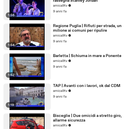
rassegna Stanley Jordan
amica9tv
9 anni fa
1:56
Regione Puglia | Rifiuti per strada, un
milione ai comuni per ripulire
amica9tv
9 anni fa
1:54
Barletta | Schiuma in mare a Ponente
amica9tv
9 anni fa
1:52
TAP | Avanti con i lavori, ok dal CDM
amica9tv
9 anni fa
1:19
Bisceglie | Due omicidi a stretto giro,
allarme sicurezza
amica9tv