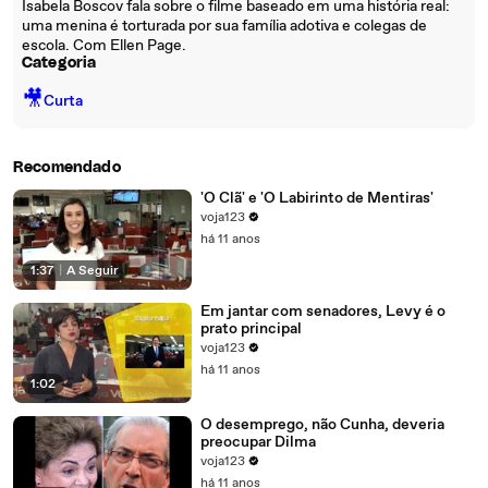
Isabela Boscov fala sobre o filme baseado em uma história real:
uma menina é torturada por sua família adotiva e colegas de
escola. Com Ellen Page.
Categoria
🎥
Curta
Recomendado
'O Clã' e 'O Labirinto de Mentiras'
voja123
há 11 anos
1:37
|
A Seguir
Em jantar com senadores, Levy é o
prato principal
voja123
há 11 anos
1:02
O desemprego, não Cunha, deveria
preocupar Dilma
voja123
há 11 anos