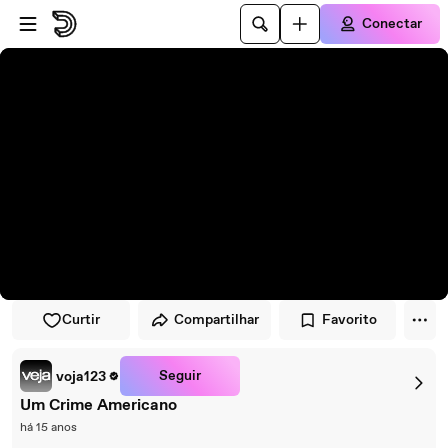
Pular para o player
Ir para o conteúdo principal
Conectar
Curtir
Compartilhar
Favorito
Seguir
voja123
Um Crime Americano
há 15 anos