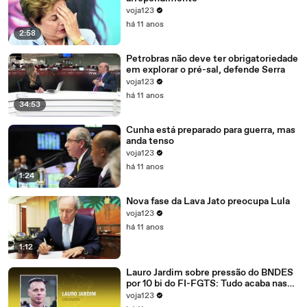
voja123
há 11 anos
2:58
Petrobras não deve ter obrigatoriedade
em explorar o pré-sal, defende Serra
voja123
há 11 anos
34:53
Cunha está preparado para guerra, mas
anda tenso
voja123
há 11 anos
1:24
Nova fase da Lava Jato preocupa Lula
voja123
há 11 anos
1:12
Lauro Jardim sobre pressão do BNDES
por 10 bi do FI-FGTS: Tudo acaba nas
mãos de Cunha
voja123