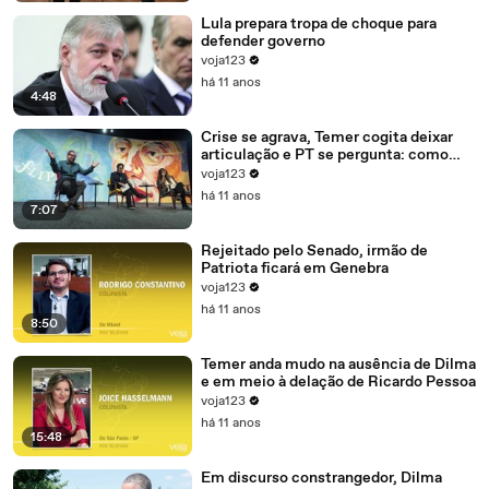
Lula prepara tropa de choque para
defender governo
voja123
há 11 anos
4:48
Crise se agrava, Temer cogita deixar
articulação e PT se pergunta: como
recompor o governo?
voja123
há 11 anos
7:07
Rejeitado pelo Senado, irmão de
Patriota ficará em Genebra
voja123
há 11 anos
8:50
Temer anda mudo na ausência de Dilma
e em meio à delação de Ricardo Pessoa
voja123
há 11 anos
15:48
Em discurso constrangedor, Dilma