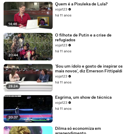
Quem é a Pixuleka de Lula?
voja123
há 11 anos
14:46
O filhote de Putin e a crise de
refugiados
voja123
há 11 anos
20:44
'Sou um ídolo e gosto de inspirar os
mais novos', diz Emerson Fittipaldi
voja123
há 11 anos
28:24
Esgrima, um show de técnica
voja123
há 11 anos
20:37
Dilma só economiza em
arrependimento