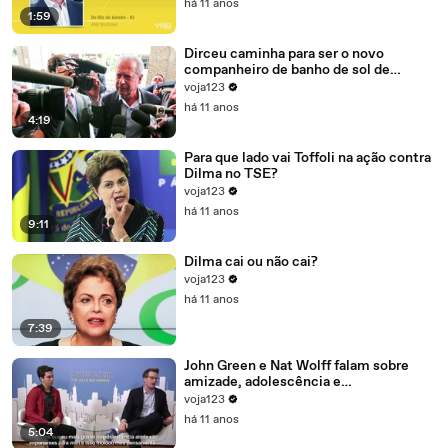
há 11 anos
1:59
Dirceu caminha para ser o novo
companheiro de banho de sol de
Marcelo Odebrecht e Cia.
voja123
há 11 anos
4:19
Para que lado vai Toffoli na ação contra
Dilma no TSE?
voja123
há 11 anos
9:11
Dilma cai ou não cai?
voja123
há 11 anos
7:39
John Green e Nat Wolff falam sobre
amizade, adolescência e
amadurecimento
voja123
há 11 anos
5:04