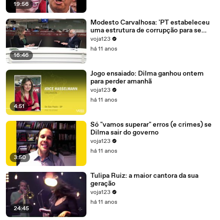
19:56
Modesto Carvalhosa: 'PT estabeleceu
uma estrutura de corrupção para se
manter no poder'
voja123
há 11 anos
16:46
Jogo ensaiado: Dilma ganhou ontem
para perder amanhã
voja123
há 11 anos
4:51
Só "vamos superar" erros (e crimes) se
Dilma sair do governo
voja123
há 11 anos
3:50
Tulipa Ruiz: a maior cantora da sua
geração
voja123
há 11 anos
24:45