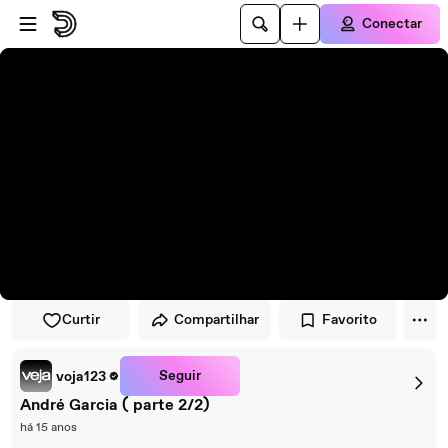
Pular para o player
Ir para o conteúdo principal
Conectar
Curtir
Compartilhar
Favorito
Seguir
voja123
André Garcia ( parte 2/2)
há 15 anos