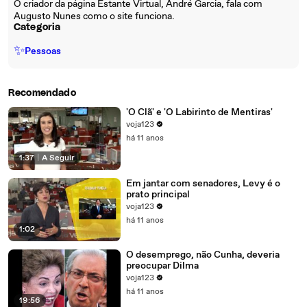
O criador da página Estante Virtual, André Garcia, fala com
Augusto Nunes como o site funciona.
Categoria
✨
Pessoas
Recomendado
'O Clã' e 'O Labirinto de Mentiras'
voja123
há 11 anos
1:37
|
A Seguir
Em jantar com senadores, Levy é o
prato principal
voja123
há 11 anos
1:02
O desemprego, não Cunha, deveria
preocupar Dilma
voja123
há 11 anos
19:56