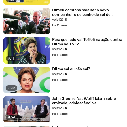
Dirceu caminha para ser o novo
companheiro de banho de sol de
Marcelo Odebrecht e Cia.
voja123
há 11 anos
4:19
Para que lado vai Toffoli na ação contra
Dilma no TSE?
voja123
há 11 anos
9:11
Dilma cai ou não cai?
voja123
há 11 anos
7:39
John Green e Nat Wolff falam sobre
amizade, adolescência e
amadurecimento
voja123
há 11 anos
5:04