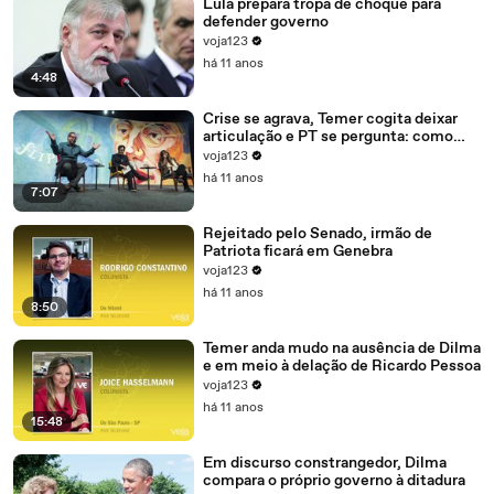
Lula prepara tropa de choque para
defender governo
voja123
há 11 anos
4:48
Crise se agrava, Temer cogita deixar
articulação e PT se pergunta: como
recompor o governo?
voja123
há 11 anos
7:07
Rejeitado pelo Senado, irmão de
Patriota ficará em Genebra
voja123
há 11 anos
8:50
Temer anda mudo na ausência de Dilma
e em meio à delação de Ricardo Pessoa
voja123
há 11 anos
15:48
Em discurso constrangedor, Dilma
compara o próprio governo à ditadura