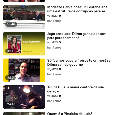
Modesto Carvalhosa: 'PT estabeleceu
uma estrutura de corrupção para se
manter no poder'
voja123
há 11 anos
16:46
Jogo ensaiado: Dilma ganhou ontem
para perder amanhã
voja123
há 11 anos
4:51
Só "vamos superar" erros (e crimes) se
Dilma sair do governo
voja123
há 11 anos
3:50
Tulipa Ruiz: a maior cantora da sua
geração
voja123
há 11 anos
24:45
Quem é a Pixuleka de Lula?