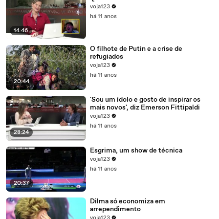
voja123
há 11 anos
14:46
O filhote de Putin e a crise de
refugiados
voja123
há 11 anos
20:44
'Sou um ídolo e gosto de inspirar os
mais novos', diz Emerson Fittipaldi
voja123
há 11 anos
28:24
Esgrima, um show de técnica
voja123
há 11 anos
20:37
Dilma só economiza em
arrependimento
voja123