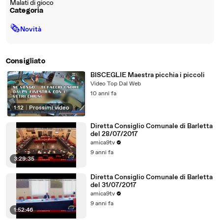
Malati di gioco
Categoria
🗞
Novità
Consigliato
BISCEGLIE Maestra picchia i piccoli
Video Top Dal Web
10 anni fa
1:12
|
Prossimi video
Diretta Consiglio Comunale di Barletta
del 28/07/2017
amica9tv
9 anni fa
3:29:35
Diretta Consiglio Comunale di Barletta
del 31/07/2017
amica9tv
9 anni fa
1:52:46