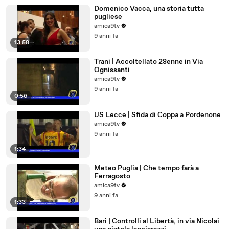
Domenico Vacca, una storia tutta
pugliese
amica9tv
9 anni fa
13:58
Trani | Accoltellato 28enne in Via
Ognissanti
amica9tv
9 anni fa
0:56
US Lecce | Sfida di Coppa a Pordenone
amica9tv
9 anni fa
1:34
Meteo Puglia | Che tempo farà a
Ferragosto
amica9tv
9 anni fa
1:33
Bari | Controlli al Libertà, in via Nicolai