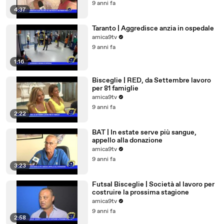
9 anni fa
4:37
Taranto | Aggredisce anzia in ospedale
amica9tv
9 anni fa
1:16
Bisceglie | RED, da Settembre lavoro
per 81 famiglie
amica9tv
9 anni fa
2:22
BAT | In estate serve più sangue,
appello alla donazione
amica9tv
9 anni fa
3:23
Futsal Bisceglie | Società al lavoro per
costruire la prossima stagione
amica9tv
9 anni fa
2:58