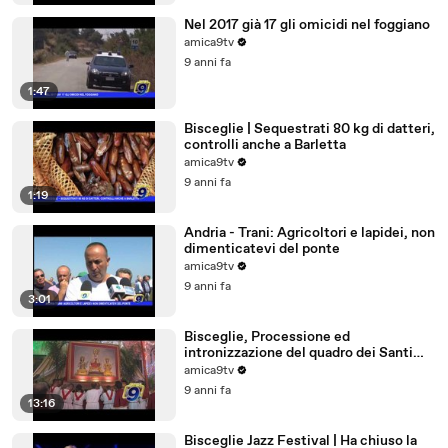
Nel 2017 già 17 gli omicidi nel foggiano
amica9tv
9 anni fa
1:47
Bisceglie | Sequestrati 80 kg di datteri,
controlli anche a Barletta
amica9tv
9 anni fa
1:19
Andria - Trani: Agricoltori e lapidei, non
dimenticatevi del ponte
amica9tv
9 anni fa
3:01
Bisceglie, Processione ed
intronizzazione del quadro dei Santi
Martiri
amica9tv
9 anni fa
13:16
Bisceglie Jazz Festival | Ha chiuso la