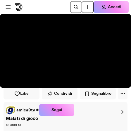
Vai al lettore
Passa al contenuto principale
Accedi
Like
Condividi
Segnalibro
Segui
amica9tv
Malati di gioco
15 anni fa