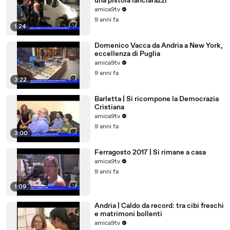
una pistola lanciarazzi
amica9tv
9 anni fa
1:24
Domenico Vacca da Andria a New York,
eccellenza di Puglia
amica9tv
9 anni fa
3:22
Barletta | Si ricompone la Democrazia
Cristiana
amica9tv
9 anni fa
3:00
Ferragosto 2017 | Si rimane a casa
amica9tv
9 anni fa
1:09
Andria | Caldo da record: tra cibi freschi
e matrimoni bollenti
amica9tv