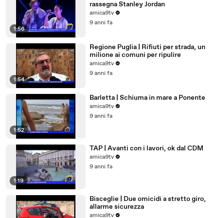
rassegna Stanley Jordan
amica9tv
9 anni fa
1:56
Regione Puglia | Rifiuti per strada, un
milione ai comuni per ripulire
amica9tv
9 anni fa
1:54
Barletta | Schiuma in mare a Ponente
amica9tv
9 anni fa
1:52
TAP | Avanti con i lavori, ok dal CDM
amica9tv
9 anni fa
1:19
Bisceglie | Due omicidi a stretto giro,
allarme sicurezza
amica9tv