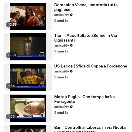
Domenico Vacca, una storia tutta
pugliese
amica9tv
9 anni fa
13:58
Trani | Accoltellato 28enne in Via
Ognissanti
amica9tv
9 anni fa
0:56
US Lecce | Sfida di Coppa a Pordenone
amica9tv
9 anni fa
1:34
Meteo Puglia | Che tempo farà a
Ferragosto
amica9tv
9 anni fa
1:33
Bari | Controlli al Libertà, in via Nicolai