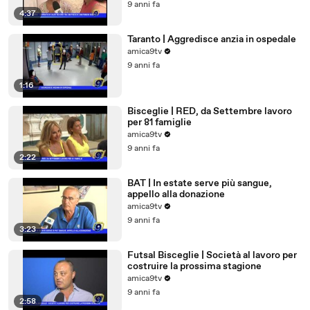
9 anni fa
4:37
Taranto | Aggredisce anzia in ospedale
amica9tv
9 anni fa
1:16
Bisceglie | RED, da Settembre lavoro
per 81 famiglie
amica9tv
9 anni fa
2:22
BAT | In estate serve più sangue,
appello alla donazione
amica9tv
9 anni fa
3:23
Futsal Bisceglie | Società al lavoro per
costruire la prossima stagione
amica9tv
9 anni fa
2:58