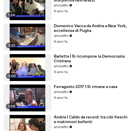
una pistola lanciarazzi
amica9tv
9 anni fa
1:24
Domenico Vacca da Andria a New York,
eccellenza di Puglia
amica9tv
9 anni fa
3:22
Barletta | Si ricompone la Democrazia
Cristiana
amica9tv
9 anni fa
3:00
Ferragosto 2017 | Si rimane a casa
amica9tv
9 anni fa
1:09
Andria | Caldo da record: tra cibi freschi
e matrimoni bollenti
amica9tv