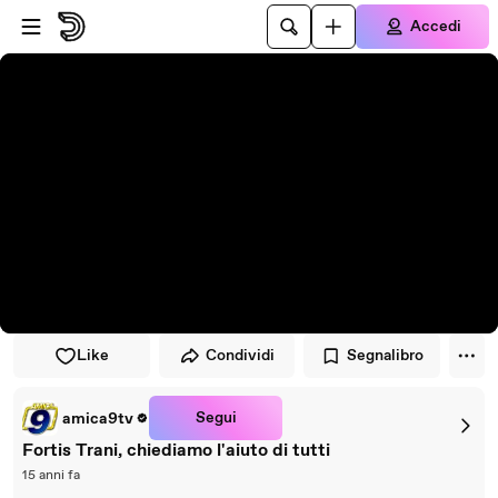
Vai al lettore
Passa al contenuto principale
Accedi
Like
Condividi
Segnalibro
Segui
amica9tv
Fortis Trani, chiediamo l'aiuto di tutti
15 anni fa