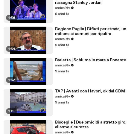
rassegna Stanley Jordan
amica9tv
9 anni fa
1:56
Regione Puglia | Rifiuti per strada, un
milione ai comuni per ripulire
amica9tv
9 anni fa
1:54
Barletta | Schiuma in mare a Ponente
amica9tv
9 anni fa
1:52
TAP | Avanti con i lavori, ok dal CDM
amica9tv
9 anni fa
1:19
Bisceglie | Due omicidi a stretto giro,
allarme sicurezza
amica9tv