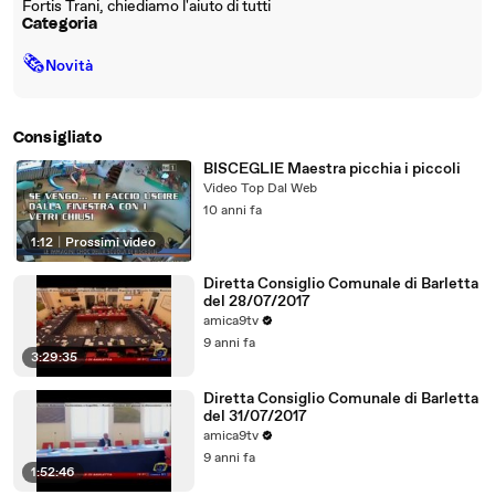
Fortis Trani, chiediamo l'aiuto di tutti
Categoria
🗞
Novità
Consigliato
BISCEGLIE Maestra picchia i piccoli
Video Top Dal Web
10 anni fa
1:12
|
Prossimi video
Diretta Consiglio Comunale di Barletta
del 28/07/2017
amica9tv
9 anni fa
3:29:35
Diretta Consiglio Comunale di Barletta
del 31/07/2017
amica9tv
9 anni fa
1:52:46