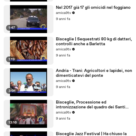
Nel 2017 già 17 gli omicidi nel foggiano
amica9tv
9 anni fa
1:47
Bisceglie | Sequestrati 80 kg di datteri,
controlli anche a Barletta
amica9tv
9 anni fa
1:19
Andria - Trani: Agricoltori e lapidei, non
dimenticatevi del ponte
amica9tv
9 anni fa
3:01
Bisceglie, Processione ed
intronizzazione del quadro dei Santi
Martiri
amica9tv
9 anni fa
13:16
Bisceglie Jazz Festival | Ha chiuso la