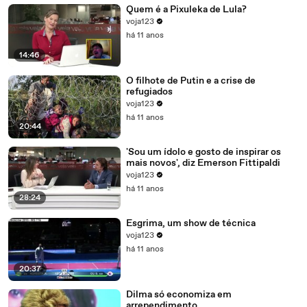
Quem é a Pixuleka de Lula?
voja123
há 11 anos
14:46
O filhote de Putin e a crise de
refugiados
voja123
há 11 anos
20:44
'Sou um ídolo e gosto de inspirar os
mais novos', diz Emerson Fittipaldi
voja123
há 11 anos
28:24
Esgrima, um show de técnica
voja123
há 11 anos
20:37
Dilma só economiza em
arrependimento