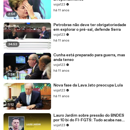
voja123
há 11 anos
2:58
Petrobras não deve ter obrigatoriedade
em explorar o pré-sal, defende Serra
voja123
há 11 anos
34:53
Cunha está preparado para guerra, mas
anda tenso
voja123
há 11 anos
1:24
Nova fase da Lava Jato preocupa Lula
voja123
há 11 anos
1:12
Lauro Jardim sobre pressão do BNDES
por 10 bi do FI-FGTS: Tudo acaba nas
mãos de Cunha
voja123