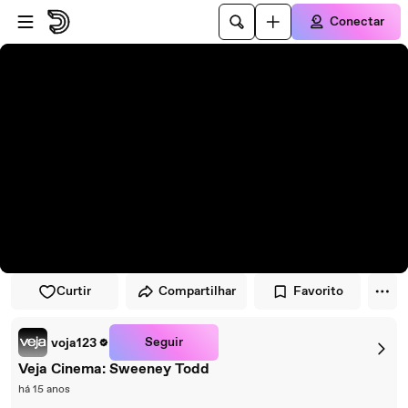
Pular para o player
Ir para o conteúdo principal
Conectar
Curtir
Compartilhar
Favorito
Seguir
voja123
Veja Cinema: Sweeney Todd
há 15 anos