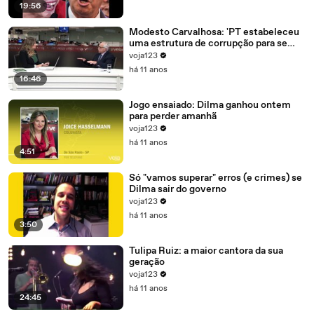
19:56
Modesto Carvalhosa: 'PT estabeleceu
uma estrutura de corrupção para se
manter no poder'
voja123
há 11 anos
16:46
Jogo ensaiado: Dilma ganhou ontem
para perder amanhã
voja123
há 11 anos
4:51
Só "vamos superar" erros (e crimes) se
Dilma sair do governo
voja123
há 11 anos
3:50
Tulipa Ruiz: a maior cantora da sua
geração
voja123
há 11 anos
24:45