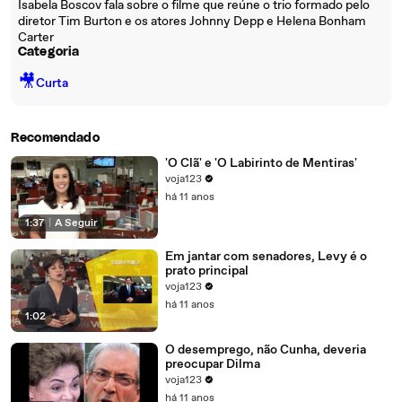
Isabela Boscov fala sobre o filme que reúne o trio formado pelo
diretor Tim Burton e os atores Johnny Depp e Helena Bonham
Carter
Categoria
🎥
Curta
Recomendado
'O Clã' e 'O Labirinto de Mentiras'
voja123
há 11 anos
1:37
|
A Seguir
Em jantar com senadores, Levy é o
prato principal
voja123
há 11 anos
1:02
O desemprego, não Cunha, deveria
preocupar Dilma
voja123
há 11 anos