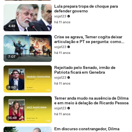
Lula prepara tropa de choque para
defender governo
voja123
há 11 anos
4:48
Crise se agrava, Temer cogita deixar
articulação e PT se pergunta: como
recompor o governo?
voja123
há 11 anos
7:07
Rejeitado pelo Senado, irmão de
Patriota ficará em Genebra
voja123
há 11 anos
8:50
Temer anda mudo na ausência de Dilma
e em meio à delação de Ricardo Pessoa
voja123
há 11 anos
15:48
Em discurso constrangedor, Dilma