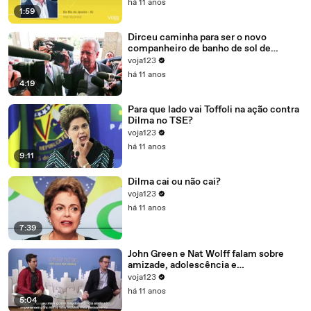
há 11 anos
1:59
Dirceu caminha para ser o novo
companheiro de banho de sol de
Marcelo Odebrecht e Cia.
voja123
há 11 anos
4:19
Para que lado vai Toffoli na ação contra
Dilma no TSE?
voja123
há 11 anos
9:11
Dilma cai ou não cai?
voja123
há 11 anos
7:39
John Green e Nat Wolff falam sobre
amizade, adolescência e
amadurecimento
voja123
há 11 anos
5:04