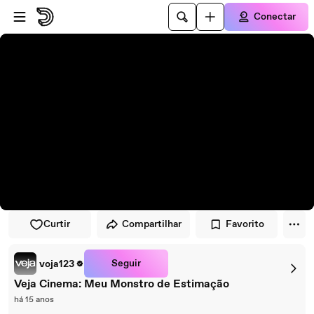
Pular para o player
Ir para o conteúdo principal
Conectar
Curtir
Compartilhar
Favorito
Seguir
voja123
Veja Cinema: Meu Monstro de Estimação
há 15 anos