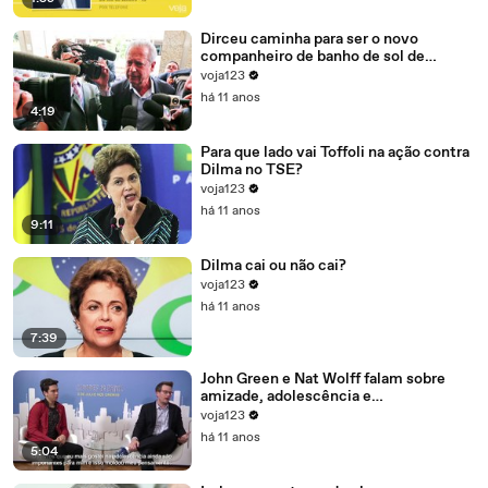
Dirceu caminha para ser o novo
companheiro de banho de sol de
Marcelo Odebrecht e Cia.
voja123
há 11 anos
4:19
Para que lado vai Toffoli na ação contra
Dilma no TSE?
voja123
há 11 anos
9:11
Dilma cai ou não cai?
voja123
há 11 anos
7:39
John Green e Nat Wolff falam sobre
amizade, adolescência e
amadurecimento
voja123
há 11 anos
5:04