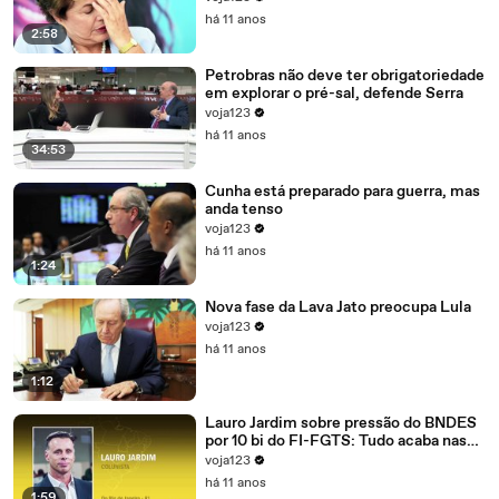
há 11 anos
2:58
Petrobras não deve ter obrigatoriedade
em explorar o pré-sal, defende Serra
voja123
há 11 anos
34:53
Cunha está preparado para guerra, mas
anda tenso
voja123
há 11 anos
1:24
Nova fase da Lava Jato preocupa Lula
voja123
há 11 anos
1:12
Lauro Jardim sobre pressão do BNDES
por 10 bi do FI-FGTS: Tudo acaba nas
mãos de Cunha
voja123
há 11 anos
1:59