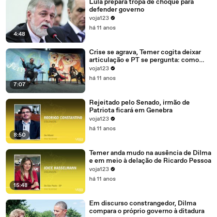
Lula prepara tropa de choque para
defender governo
voja123
há 11 anos
4:48
Crise se agrava, Temer cogita deixar
articulação e PT se pergunta: como
recompor o governo?
voja123
há 11 anos
7:07
Rejeitado pelo Senado, irmão de
Patriota ficará em Genebra
voja123
há 11 anos
8:50
Temer anda mudo na ausência de Dilma
e em meio à delação de Ricardo Pessoa
voja123
há 11 anos
15:48
Em discurso constrangedor, Dilma
compara o próprio governo à ditadura