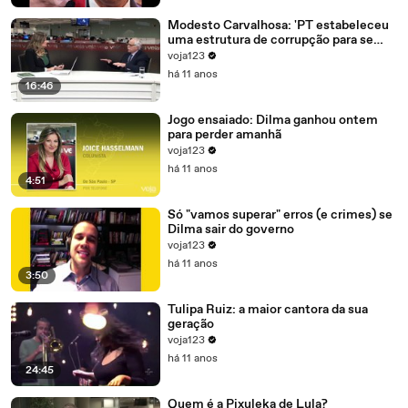
Modesto Carvalhosa: 'PT estabeleceu
uma estrutura de corrupção para se
manter no poder'
voja123
há 11 anos
16:46
Jogo ensaiado: Dilma ganhou ontem
para perder amanhã
voja123
há 11 anos
4:51
Só "vamos superar" erros (e crimes) se
Dilma sair do governo
voja123
há 11 anos
3:50
Tulipa Ruiz: a maior cantora da sua
geração
voja123
há 11 anos
24:45
Quem é a Pixuleka de Lula?