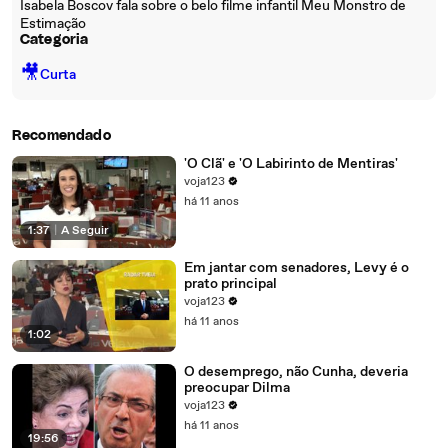
Isabela Boscov fala sobre o belo filme infantil Meu Monstro de
Estimação
Categoria
🎥
Curta
Recomendado
'O Clã' e 'O Labirinto de Mentiras'
voja123
há 11 anos
1:37
|
A Seguir
Em jantar com senadores, Levy é o
prato principal
voja123
há 11 anos
1:02
O desemprego, não Cunha, deveria
preocupar Dilma
voja123
há 11 anos
19:56