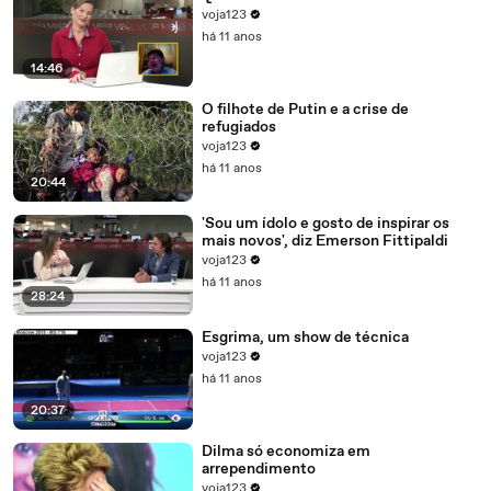
voja123
há 11 anos
14:46
O filhote de Putin e a crise de
refugiados
voja123
há 11 anos
20:44
'Sou um ídolo e gosto de inspirar os
mais novos', diz Emerson Fittipaldi
voja123
há 11 anos
28:24
Esgrima, um show de técnica
voja123
há 11 anos
20:37
Dilma só economiza em
arrependimento
voja123