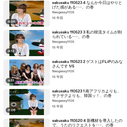
sakusaku 110523 4 なんか今日はやりと
げた感がある･･･、の巻
Neogessy1105
15 年前
4:06
sakusaku 110523 3 私の韓流タイムが削
られている･･･、の巻
Neogessy1105
15 年前
4:12
sakusaku 110523 2 ゲストはFLiPのみな
さんです 1/5
Neogessy1105
15 年前
4:51
sakusaku 110523 1 南アフリカよりも、
サクサクよりも、韓国ッ！、の巻
Neogessy1105
15 年前
6:06
sakusaku 110520 4 新機材を導入したの
で、うたのリクエストを･･･、の巻