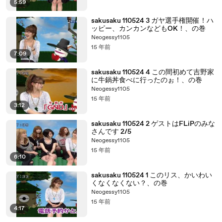
5:59
sakusaku 110524 3 ガヤ選手権開催！ハ
ッピー、カンカンなどもOK！、の巻
Neogessy1105
15 年前
7:09
sakusaku 110524 4 この間初めて吉野家
に牛鍋丼食べに行ったのぉ！、の巻
Neogessy1105
15 年前
3:12
sakusaku 110524 2 ゲストはFLiPのみな
さんです 2/5
Neogessy1105
15 年前
6:10
sakusaku 110524 1 このリス、かいわい
くなくなくない？、の巻
Neogessy1105
15 年前
4:17