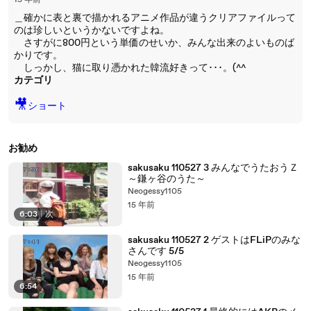
15 年前
＿確かに表と裏で描かれるアニメ作品が違うクリアファイルって
のは珍しいというかないですよね。
さすがに800円という単価のせいか、みんな出来のよいものば
かりです。
しっかし、猫に取り憑かれた韓流好きって･･･。(^^ゞ
カテゴリ
🎥
ショート
お勧め
sakusaku 110527 3 みんなでうたおうＺ
～鎌ヶ谷のうた～
Neogessy1105
15 年前
6:03
|
次
sakusaku 110527 2 ゲストはFLiPのみな
さんです 5/5
Neogessy1105
15 年前
6:54