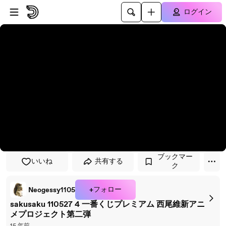
プレイヤーにスキップ
メインコンテンツにスキップ
ログイン
ブックマー
いいね
共有する
ク
+フォロー
Neogessy1105
sakusaku 110527 4 一番くじプレミアム 西尾維新アニ
メプロジェクト第二弾