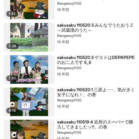
Neogessy1105
15 年前
1:32
sakusaku 110520 3 みんなでうたおうＺ
～武蔵境のうた～
Neogessy1105
15 年前
7:38
sakusaku 110520 2 ゲストはDEPAPEPE
のお二人です 5_5
Neogessy1105
15 年前
7:10
sakusaku 110520 1 三原よ･･･、気がきく
女子になれ！、の巻
Neogessy1105
15 年前
6:15
sakusaku 110519 4 近所のスーパーで購
入してきましたッ!!、の巻
Neogessy1105