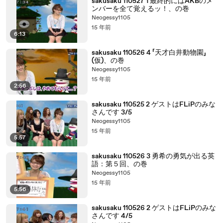
sakusaku 110527 1 最終的にはAKBのメ
ンバーを全て覚えるッ！、の巻
Neogessy1105
15 年前
6:13
sakusaku 110526 4 「天才白井動物園」
(仮)、の巻
Neogessy1105
15 年前
2:56
sakusaku 110525 2 ゲストはFLiPのみな
さんです 3/5
Neogessy1105
15 年前
5:57
sakusaku 110526 3 勇希の勇気が出る英
語：第５回、の巻
Neogessy1105
15 年前
5:56
sakusaku 110526 2 ゲストはFLiPのみな
さんです 4/5