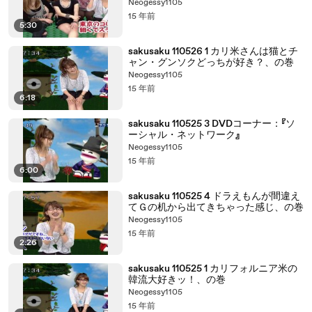
Neogessy1105
15 年前
5:30
sakusaku 110526 1 カリ米さんは猫とチ
ャン・グンソクどっちが好き？、の巻
Neogessy1105
15 年前
6:18
sakusaku 110525 3 DVDコーナー：『ソ
ーシャル・ネットワーク』
Neogessy1105
15 年前
6:00
sakusaku 110525 4 ドラえもんが間違え
てＧの机から出てきちゃった感じ、の巻
Neogessy1105
15 年前
2:26
sakusaku 110525 1 カリフォルニア米の
韓流大好きッ！、の巻
Neogessy1105
15 年前