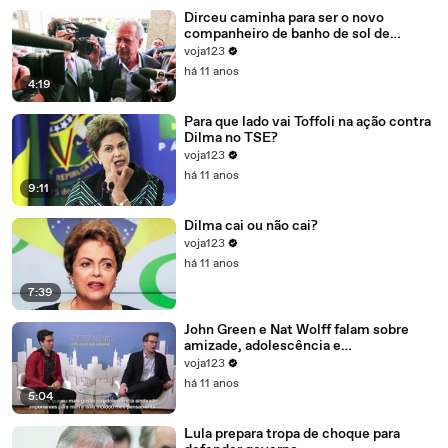
Dirceu caminha para ser o novo
companheiro de banho de sol de
Marcelo Odebrecht e Cia.
voja123
há 11 anos
4:19
Para que lado vai Toffoli na ação contra
Dilma no TSE?
voja123
há 11 anos
9:11
Dilma cai ou não cai?
voja123
há 11 anos
7:39
John Green e Nat Wolff falam sobre
amizade, adolescência e
amadurecimento
voja123
há 11 anos
5:04
Lula prepara tropa de choque para