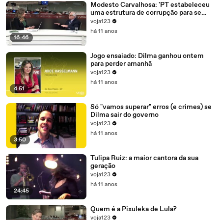
Modesto Carvalhosa: 'PT estabeleceu
uma estrutura de corrupção para se
manter no poder'
voja123
há 11 anos
16:46
Jogo ensaiado: Dilma ganhou ontem
para perder amanhã
voja123
há 11 anos
4:51
Só "vamos superar" erros (e crimes) se
Dilma sair do governo
voja123
há 11 anos
3:50
Tulipa Ruiz: a maior cantora da sua
geração
voja123
há 11 anos
24:45
Quem é a Pixuleka de Lula?
voja123