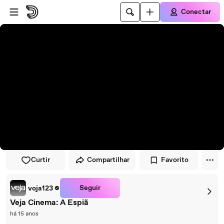
Pular para o player
Ir para o conteúdo principal
Conectar
Curtir
Compartilhar
Favorito
Seguir
voja123
Veja Cinema: A Espiã
há 15 anos