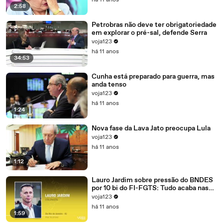
há 11 anos
2:58
Petrobras não deve ter obrigatoriedade
em explorar o pré-sal, defende Serra
voja123
há 11 anos
34:53
Cunha está preparado para guerra, mas
anda tenso
voja123
há 11 anos
1:24
Nova fase da Lava Jato preocupa Lula
voja123
há 11 anos
1:12
Lauro Jardim sobre pressão do BNDES
por 10 bi do FI-FGTS: Tudo acaba nas
mãos de Cunha
voja123
há 11 anos
1:59