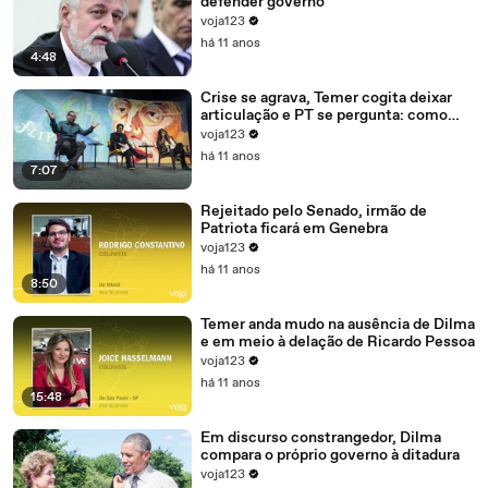
defender governo
voja123
há 11 anos
4:48
Crise se agrava, Temer cogita deixar
articulação e PT se pergunta: como
recompor o governo?
voja123
há 11 anos
7:07
Rejeitado pelo Senado, irmão de
Patriota ficará em Genebra
voja123
há 11 anos
8:50
Temer anda mudo na ausência de Dilma
e em meio à delação de Ricardo Pessoa
voja123
há 11 anos
15:48
Em discurso constrangedor, Dilma
compara o próprio governo à ditadura
voja123