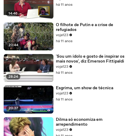
há 11 anos
14:46
O filhote de Putin e a crise de
refugiados
voja123
há 11 anos
20:44
'Sou um ídolo e gosto de inspirar os
mais novos', diz Emerson Fittipaldi
voja123
há 11 anos
28:24
Esgrima, um show de técnica
voja123
há 11 anos
20:37
Dilma só economiza em
arrependimento
voja123