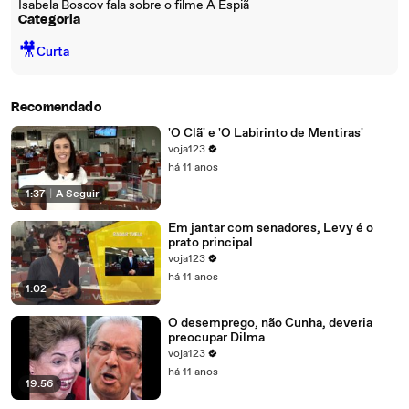
Isabela Boscov fala sobre o filme A Espiã
Categoria
🎥
Curta
Recomendado
'O Clã' e 'O Labirinto de Mentiras'
voja123
há 11 anos
1:37
|
A Seguir
Em jantar com senadores, Levy é o
prato principal
voja123
há 11 anos
1:02
O desemprego, não Cunha, deveria
preocupar Dilma
voja123
há 11 anos
19:56