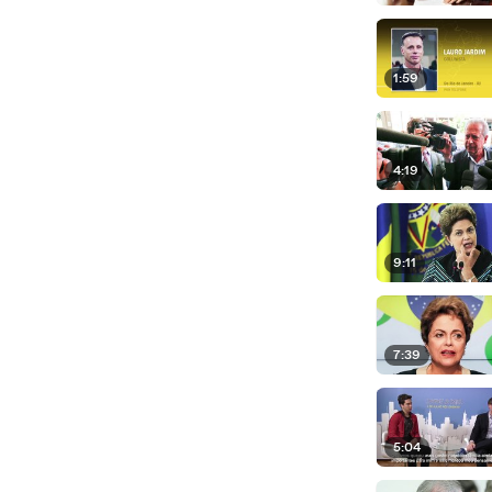
1:59
4:19
9:11
7:39
5:04