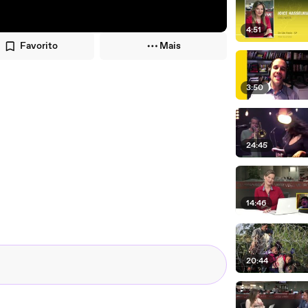
4:51
Favorito
Mais
3:50
24:45
14:46
20:44