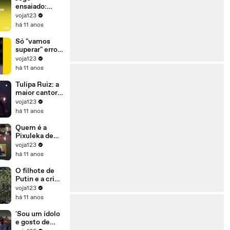
para se
ensaiado:
manter no
Dilma ganhou
voja123
poder'
ontem para
há 11 anos
perder
amanhã
Só "vamos
superar" erros
(e crimes) se
voja123
Dilma sair do
há 11 anos
governo
Tulipa Ruiz: a
maior cantora
da sua
voja123
geração
há 11 anos
Quem é a
Pixuleka de
Lula?
voja123
há 11 anos
O filhote de
Putin e a crise
de refugiados
voja123
há 11 anos
'Sou um ídolo
e gosto de