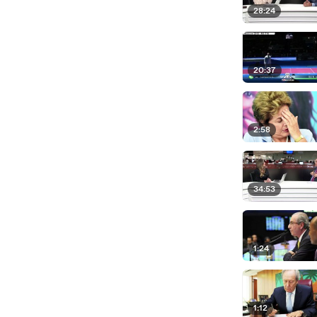
28:24
20:37
2:58
34:53
1:24
1:12