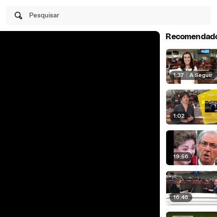
Pesquisar
Recomendad
1:37
|
A Seguir
1:02
19:56
16:46