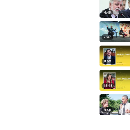
4:48
7:07
8:50
15:48
9:58