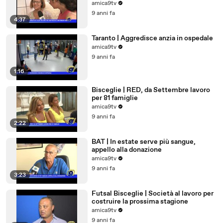
amica9tv
9 anni fa
4:37
Taranto | Aggredisce anzia in ospedale
amica9tv
9 anni fa
1:16
Bisceglie | RED, da Settembre lavoro
per 81 famiglie
amica9tv
9 anni fa
2:22
BAT | In estate serve più sangue,
appello alla donazione
amica9tv
9 anni fa
3:23
Futsal Bisceglie | Società al lavoro per
costruire la prossima stagione
amica9tv
9 anni fa