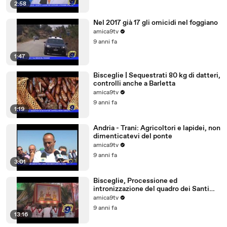
2:58
Nel 2017 già 17 gli omicidi nel foggiano
amica9tv
9 anni fa
1:47
Bisceglie | Sequestrati 80 kg di datteri,
controlli anche a Barletta
amica9tv
9 anni fa
1:19
Andria - Trani: Agricoltori e lapidei, non
dimenticatevi del ponte
amica9tv
9 anni fa
3:01
Bisceglie, Processione ed
intronizzazione del quadro dei Santi
Martiri
amica9tv
9 anni fa
13:16