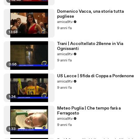
1:52:46
Domenico Vacca, una storia tutta
pugliese
amica9tv
9 anni fa
13:58
Trani | Accoltellato 28enne in Via
Ognissanti
amica9tv
9 anni fa
0:56
US Lecce | Sfida di Coppa a Pordenone
amica9tv
9 anni fa
1:34
Meteo Puglia | Che tempo farà a
Ferragosto
amica9tv
9 anni fa
1:33