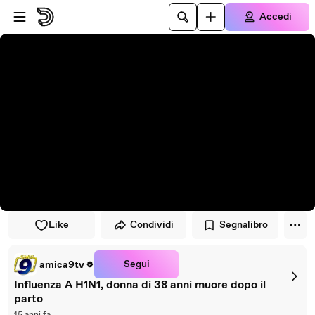
Vai al lettore
Passa al contenuto principale
Accedi
Like
Condividi
Segnalibro
Segui
amica9tv
Influenza A H1N1, donna di 38 anni muore dopo il
parto