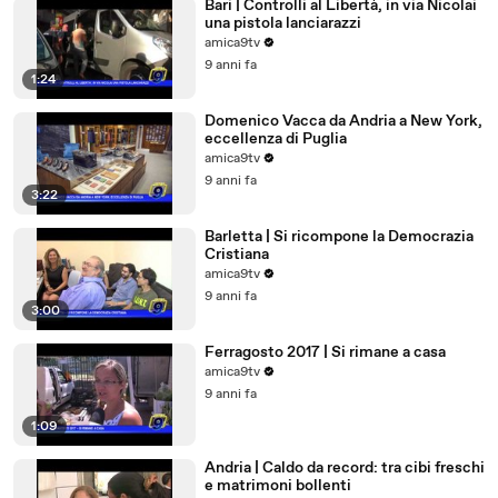
Bari | Controlli al Libertà, in via Nicolai
una pistola lanciarazzi
amica9tv
9 anni fa
1:24
Domenico Vacca da Andria a New York,
eccellenza di Puglia
amica9tv
9 anni fa
3:22
Barletta | Si ricompone la Democrazia
Cristiana
amica9tv
9 anni fa
3:00
Ferragosto 2017 | Si rimane a casa
amica9tv
9 anni fa
1:09
Andria | Caldo da record: tra cibi freschi
e matrimoni bollenti