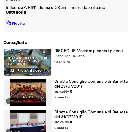
15 anni fa
Influenza A H1N1, donna di 38 anni muore dopo il parto
Categoria
🗞
Novità
Consigliato
BISCEGLIE Maestra picchia i piccoli
Video Top Dal Web
10 anni fa
1:12
|
Prossimi video
Diretta Consiglio Comunale di Barletta
del 28/07/2017
amica9tv
9 anni fa
3:29:35
Diretta Consiglio Comunale di Barletta
del 31/07/2017
amica9tv
9 anni fa