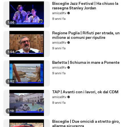
Bisceglie Jazz Festival | Ha chiuso la
rassegna Stanley Jordan
amica9tv
9 anni fa
1:56
Regione Puglia | Rifiuti per strada, un
milione ai comuni per ripulire
amica9tv
9 anni fa
1:54
Barletta | Schiuma in mare a Ponente
amica9tv
9 anni fa
1:52
TAP | Avanti con i lavori, ok dal CDM
amica9tv
9 anni fa
1:19
Bisceglie | Due omicidi a stretto giro,
allarme sicurezza