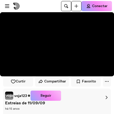
Pular para o player
Ir para o conteúdo principal
Conectar
Curtir
Compartilhar
Favorito
Seguir
voja123
Estreias de 11/09/09
há 15 anos