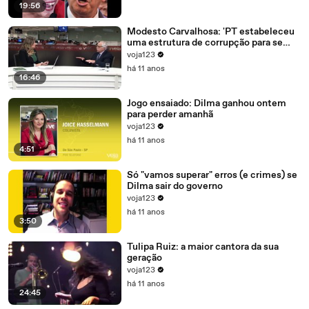
19:56
Modesto Carvalhosa: 'PT estabeleceu
uma estrutura de corrupção para se
manter no poder'
voja123
há 11 anos
16:46
Jogo ensaiado: Dilma ganhou ontem
para perder amanhã
voja123
há 11 anos
4:51
Só "vamos superar" erros (e crimes) se
Dilma sair do governo
voja123
há 11 anos
3:50
Tulipa Ruiz: a maior cantora da sua
geração
voja123
há 11 anos
24:45