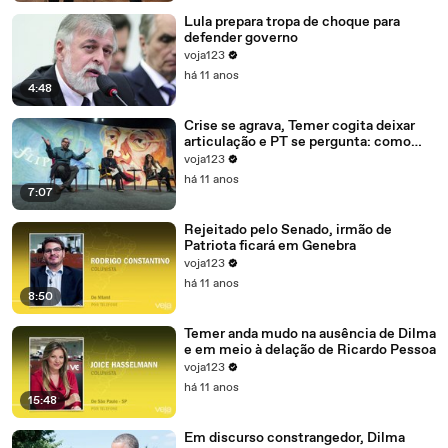
Lula prepara tropa de choque para
defender governo
voja123
há 11 anos
4:48
Crise se agrava, Temer cogita deixar
articulação e PT se pergunta: como
recompor o governo?
voja123
há 11 anos
7:07
Rejeitado pelo Senado, irmão de
Patriota ficará em Genebra
voja123
há 11 anos
8:50
Temer anda mudo na ausência de Dilma
e em meio à delação de Ricardo Pessoa
voja123
há 11 anos
15:48
Em discurso constrangedor, Dilma