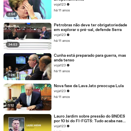
voja123
há 11 anos
2:58
Petrobras não deve ter obrigatoriedade
em explorar o pré-sal, defende Serra
voja123
há 11 anos
34:53
Cunha está preparado para guerra, mas
anda tenso
voja123
há 11 anos
1:24
Nova fase da Lava Jato preocupa Lula
voja123
há 11 anos
1:12
Lauro Jardim sobre pressão do BNDES
por 10 bi do FI-FGTS: Tudo acaba nas
mãos de Cunha
voja123