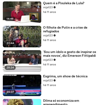
Quem é a Pixuleka de Lula?
voja123
há 11 anos
14:46
O filhote de Putin e a crise de
refugiados
voja123
há 11 anos
20:44
'Sou um ídolo e gosto de inspirar os
mais novos', diz Emerson Fittipaldi
voja123
há 11 anos
28:24
Esgrima, um show de técnica
voja123
há 11 anos
20:37
Dilma só economiza em
arrependimento