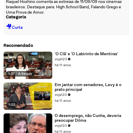
Raquel Hoshino comenta as estreias de 11/09/09 nos cinemas
brasileiros. Destaque para: High School Band, Falando Grego e
Uma Prova de Amor.
Categoria
🎥
Curta
Recomendado
'O Clã' e 'O Labirinto de Mentiras'
voja123
há 11 anos
1:37
|
A Seguir
Em jantar com senadores, Levy é o
prato principal
voja123
há 11 anos
1:02
O desemprego, não Cunha, deveria
preocupar Dilma
voja123
há 11 anos