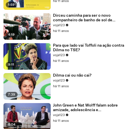
há 11 anos
1:59
Dirceu caminha para ser o novo
companheiro de banho de sol de
Marcelo Odebrecht e Cia.
voja123
há 11 anos
4:19
Para que lado vai Toffoli na ação contra
Dilma no TSE?
voja123
há 11 anos
9:11
Dilma cai ou não cai?
voja123
há 11 anos
7:39
John Green e Nat Wolff falam sobre
amizade, adolescência e
amadurecimento
voja123
há 11 anos
5:04