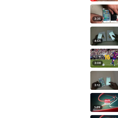
3:35
4:54
3:08
3:12
1:29