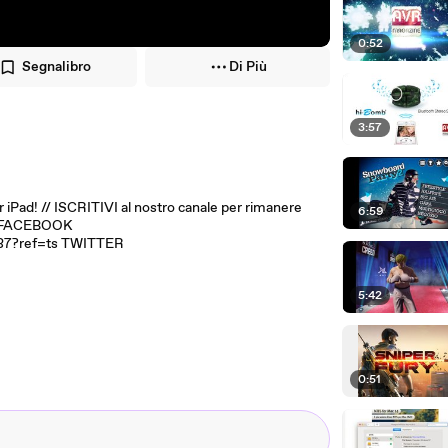
0:52
Segnalibro
Di Più
3:57
r iPad! // ISCRITIVI al nostro canale per rimanere
6:59
su: FACEBOOK
87?ref=ts TWITTER
5:42
0:51