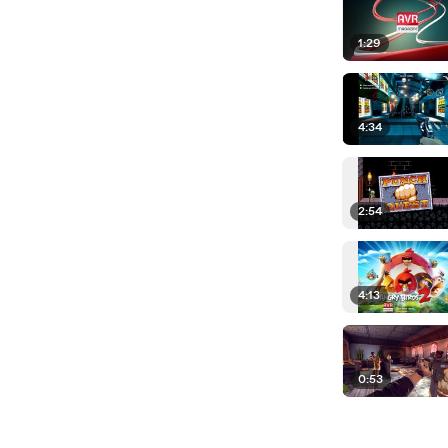
1:29
4:34
2:54
4:13
0:53