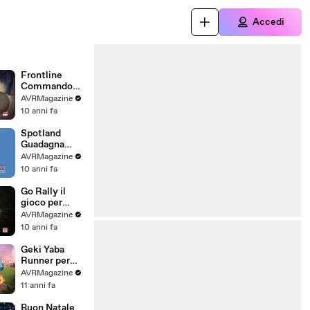
Accedi
Frontline
Commando
Rivals il gioco
AVRMagazine
per iOS e
10 anni fa
Android -
AVRMagazine
Spotland
.com
Guadagna
Guardando
AVRMagazine
pubblicità su
10 anni fa
iOS e Android
-
Go Rally il
AVRMagazine
gioco per
.com
Apple TV -
AVRMagazine
AVRMagazine
10 anni fa
.com
Geki Yaba
Runner per
iPhone iPad e
AVRMagazine
Android-
11 anni fa
AVRMagazine
.com
Buon Natale