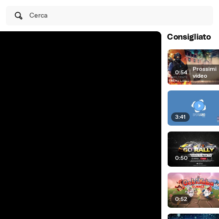
Cerca
Consigliato
Prossimi
0:54
|
video
3:41
0:50
0:52