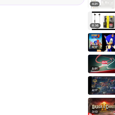
4:21
6:36
4:17
5:31
4:17
3:13