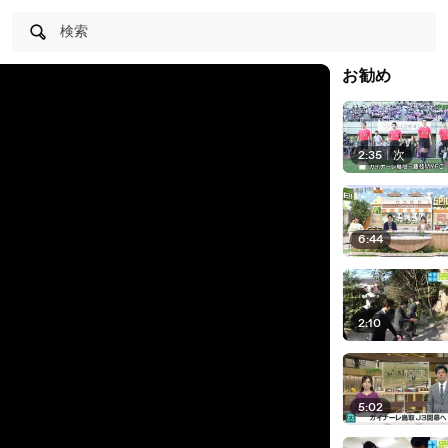
検索
お勧め
2:35
|
次
6:44
2:10
5:02