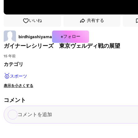
いいね
共有する
+フォロー
birdhigashiyama
ガイナーレシリーズ 東京ヴェルディ戦の展望
15 年前
カテゴリ
🥇
スポーツ
表示を小さくする
コメント
コ
メ
ン
ト