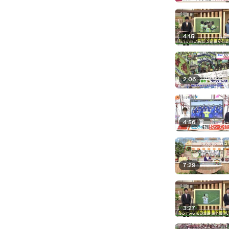
4:15
2:06
4:56
7:29
3:27