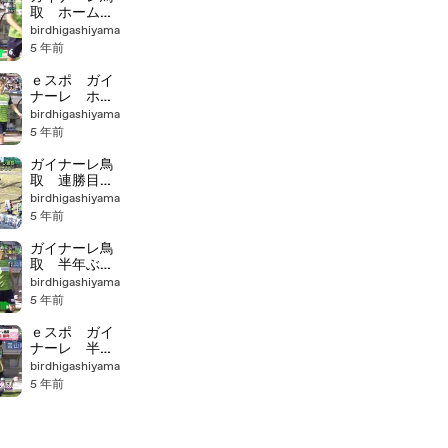
取 ホーム連
勝で最下位脱
birdhigashiyama
出
5 年前
ｅスポ ガイ
ナーレ ホー
ム２連勝 最
birdhigashiyama
下位脱出
5 年前
ガイナーレ鳥
取 連勝目指
し追い上げる
birdhigashiyama
も・・・
5 年前
ガイナーレ鳥
取 半年ぶり
ホーム勝利
birdhigashiyama
5 年前
ｅスポ ガイ
ナーレ 半年
ぶりのホーム
birdhigashiyama
勝利
5 年前