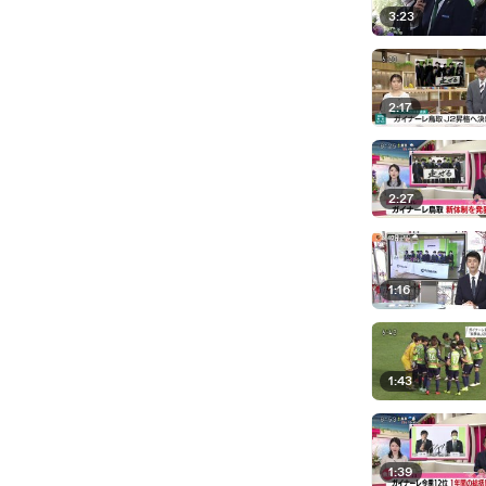
3:23
2:17
2:27
1:16
1:43
1:39