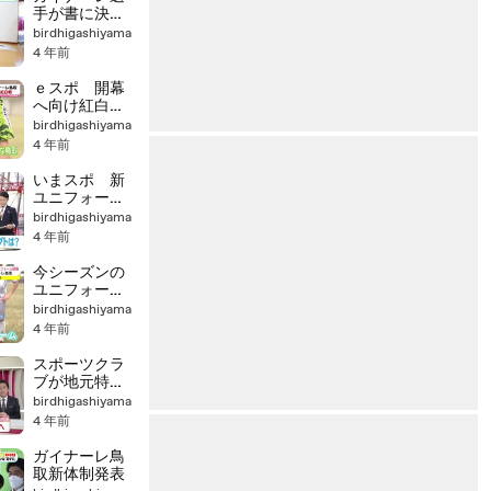
手が書に決意
込める
birdhigashiyama
4 年前
ｅスポ 開幕
へ向け紅白
戦 新ユニフ
birdhigashiyama
ォームお披露
4 年前
目
いまスポ 新
ユニフォーム
コンセプト
birdhigashiyama
は？／課題の
4 年前
フィジカル・
メンタル克服
今シーズンの
へ
ユニフォーム
披露
birdhigashiyama
4 年前
スポーツクラ
ブが地元特産
品を販売へ
birdhigashiyama
4 年前
ガイナーレ鳥
取新体制発表