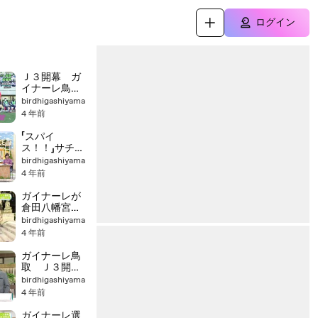
ログイン
Ｊ３開幕 ガ
イナーレ鳥取
初戦は
birdhigashiyama
4 年前
「スパイ
ス！！」サチコ
のフレフレガ
birdhigashiyama
イナーレ
4 年前
ガイナーレが
倉田八幡宮で
必勝祈願
birdhigashiyama
4 年前
ガイナーレ鳥
取 Ｊ３開幕
へ
birdhigashiyama
4 年前
ガイナーレ選