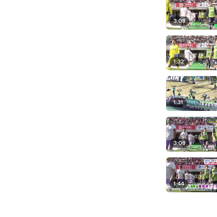
3:08
1:32
1:31
3:08
1:44