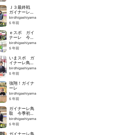
Ｊ３最終戦
ガイナーレ鳥
取 ３連勝で
birdhigashiyama
有終の美
5 年前
ｅスポ ガイ
ナーレ 今季
最終戦で快勝
birdhigashiyama
5 年前
いまスポ ガ
イナーレ鳥
取 有終の美
birdhigashiyama
を飾るも
5 年前
強翔！ガイナ
ーレ
birdhigashiyama
5 年前
ガイナーレ鳥
取 今季初の
連勝
birdhigashiyama
5 年前
ガイナーレ鳥