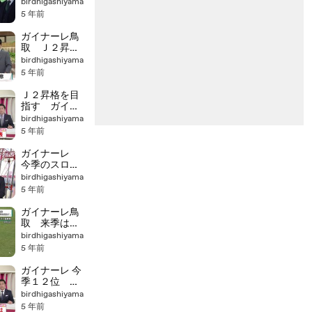
birdhigashiyama
5 年前
ガイナーレ鳥
取 Ｊ２昇格
へ決意
birdhigashiyama
5 年前
Ｊ２昇格を目
指す ガイナ
ーレ鳥取が始
birdhigashiyama
動
5 年前
ガイナーレ
今季のスロー
ガンは？
birdhigashiyama
5 年前
ガイナーレ鳥
取 来季は攻
撃的サッカー
birdhigashiyama
Ｊ２昇格目指
5 年前
す
ガイナーレ 今
季１２位 １
年間の総括は
birdhigashiyama
5 年前