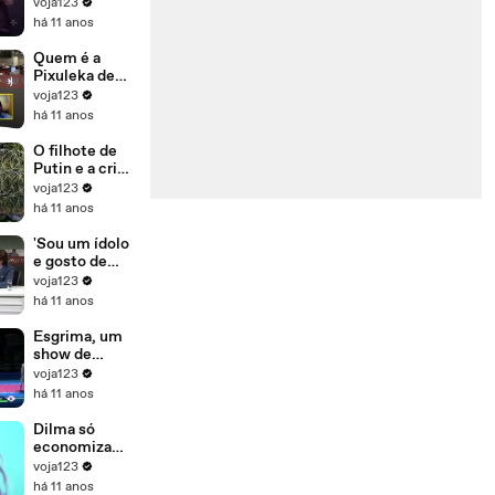
da sua
voja123
geração
há 11 anos
Quem é a
Pixuleka de
Lula?
voja123
há 11 anos
O filhote de
Putin e a crise
de refugiados
voja123
há 11 anos
'Sou um ídolo
e gosto de
inspirar os
voja123
mais novos',
há 11 anos
diz Emerson
Fittipaldi
Esgrima, um
show de
técnica
voja123
há 11 anos
Dilma só
economiza
em
voja123
arrependimen
há 11 anos