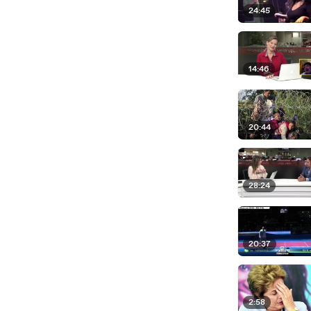
24:45
14:46
20:44
28:24
20:37
2:58