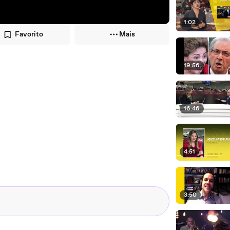
1:02
Favorito
Mais
19:56
16:46
4:51
3:50