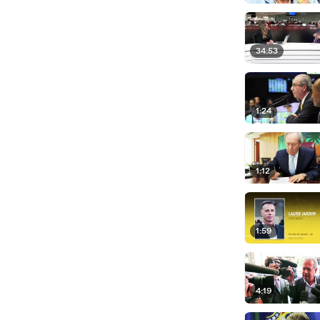
34:53
1:24
1:12
1:59
4:19