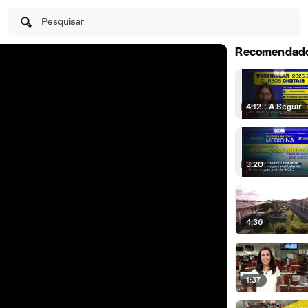
Pesquisar
Recomendad
4:12
|
A Seguir
3:20
4:36
1:37