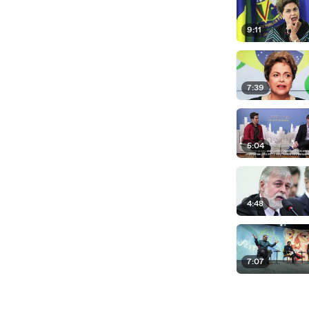
9:11
7:39
5:04
4:48
7:07