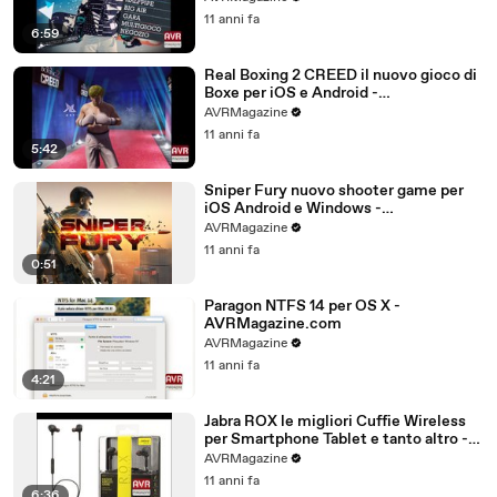
11 anni fa
6:59
Real Boxing 2 CREED il nuovo gioco di
Boxe per iOS e Android -
AVRMagazine.com
AVRMagazine
11 anni fa
5:42
Sniper Fury nuovo shooter game per
iOS Android e Windows -
AVRMagazine.com
AVRMagazine
11 anni fa
0:51
Paragon NTFS 14 per OS X -
AVRMagazine.com
AVRMagazine
11 anni fa
4:21
Jabra ROX le migliori Cuffie Wireless
per Smartphone Tablet e tanto altro -
AVRMagazine.com (720p)
AVRMagazine
11 anni fa
6:36