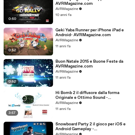
AVRMagazine.com
AVRMagazine
10 anni fa
0:50
Geki Yaba Runner per iPhone iPad e
Android- AVRMagazine.com
AVRMagazine
11 anni fa
0:52
Buon Natale 2015 e Buone Feste da
AVRMagazine.com
AVRMagazine
11 anni fa
0:52
Hi Bomb 2 il diffusore dalla forma
Originale e Ottimo Sound -
AVRMagazine.com
AVRMagazine
11 anni fa
3:57
Snowboard Party 2 il gioco per iOS e
Android Gameplay -
AVRMagazine.com (720p)
AVRMagazine