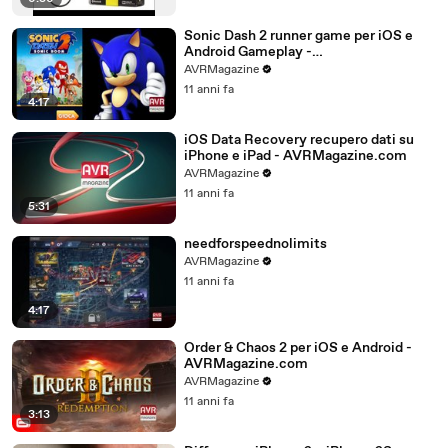
Sonic Dash 2 runner game per iOS e
Android Gameplay -
AVRMagazine.com
AVRMagazine
11 anni fa
4:17
iOS Data Recovery recupero dati su
iPhone e iPad - AVRMagazine.com
AVRMagazine
11 anni fa
5:31
needforspeednolimits
AVRMagazine
11 anni fa
4:17
Order & Chaos 2 per iOS e Android -
AVRMagazine.com
AVRMagazine
11 anni fa
3:13