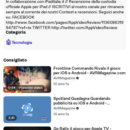
In collaborazione con iPaditalia.it // Recensione della custodia
ufficiale Apple per iPad // ISCRITIVI al nostro canale per rimanere
sempre al corrente dei nostri Contest e recensioni. Seguici anche
su: FACEBOOK
http://www.facebook.com/pages/AppVideoReview/1136086319
94787?ref=ts TWITTER http://twitter.com/AppVideoReview
Categoria
🤖
Tecnologia
Consigliato
Frontline Commando Rivals il gioco
per iOS e Android - AVRMagazine.com
AVRMagazine
10 anni fa
0:54
|
Prossimi video
Spotland Guadagna Guardando
pubblicità su iOS e Android -
AVRMagazine.com
AVRMagazine
10 anni fa
3:41
Go Rally il gioco per Apple TV -