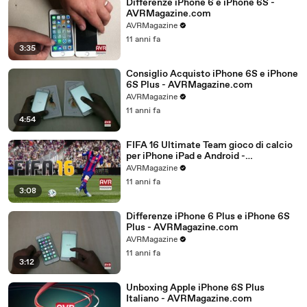
Differenze iPhone 6 e iPhone 6S -
AVRMagazine.com
AVRMagazine
11 anni fa
3:35
Consiglio Acquisto iPhone 6S e iPhone
6S Plus - AVRMagazine.com
AVRMagazine
11 anni fa
4:54
FIFA 16 Ultimate Team gioco di calcio
per iPhone iPad e Android -
AVRMagazine.com
AVRMagazine
11 anni fa
3:08
Differenze iPhone 6 Plus e iPhone 6S
Plus - AVRMagazine.com
AVRMagazine
11 anni fa
3:12
Unboxing Apple iPhone 6S Plus
Italiano - AVRMagazine.com