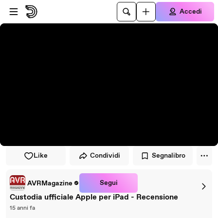
Vai al lettore
Passa al contenuto principale
Accedi
Like
Condividi
Segnalibro
Segui
AVRMagazine
Custodia ufficiale Apple per iPad - Recensione
15 anni fa