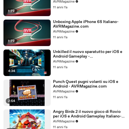
AVRMagazine
11 anni fa
1:29
Unboxing Apple iPhone 6S Italiano-
AVRMagazine.com
AVRMagazine
11 anni fa
1:29
Unkilled il nuovo sparatutto per iOS e
Android Gameplay -
AVRMagazine.com
AVRMagazine
11 anni fa
4:34
Punch Quest pugni volanti su iOS e
Android - AVRMagazine.com
AVRMagazine
11 anni fa
2:54
Angry Birds 2 il nuovo gioco di Rovio
per iOS e Android Gameplay Italiano-
AVRMagazine.com (720p)
AVRMagazine
11 anni fa