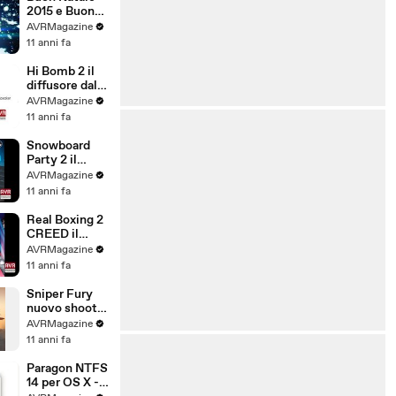
2015 e Buone
Feste da
AVRMagazine
AVRMagazine
11 anni fa
.com
Hi Bomb 2 il
diffusore dalla
forma
AVRMagazine
Originale e
11 anni fa
Ottimo Sound
-
Snowboard
AVRMagazine
Party 2 il
.com
gioco per iOS
AVRMagazine
e Android
11 anni fa
Gameplay -
AVRMagazine
Real Boxing 2
.com (720p)
CREED il
nuovo gioco
AVRMagazine
di Boxe per
11 anni fa
iOS e Android
-
Sniper Fury
AVRMagazine
nuovo shooter
.com
game per iOS
AVRMagazine
Android e
11 anni fa
Windows -
AVRMagazine
Paragon NTFS
.com
14 per OS X -