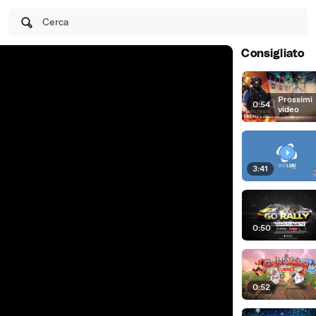
Cerca
Consigliato
Prossimi
0:54
|
video
3:41
0:50
0:52