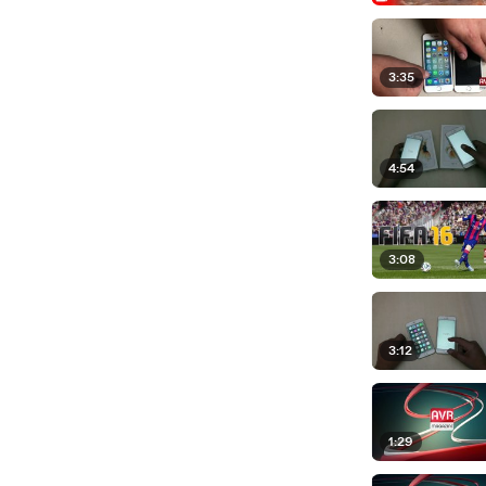
3:35
4:54
3:08
3:12
1:29