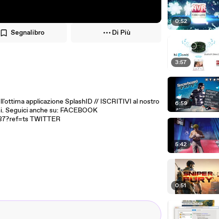
0:52
Segnalibro
Di Più
3:57
ll'ottima applicazione SplashID // ISCRITIVI al nostro
6:59
oni. Seguici anche su: FACEBOOK
87?ref=ts TWITTER
5:42
0:51