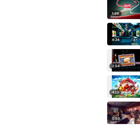
1:29
4:34
2:54
4:13
0:53