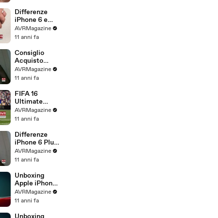
.com
Differenze
iPhone 6 e
iPhone 6S -
AVRMagazine
AVRMagazine
11 anni fa
.com
Consiglio
Acquisto
iPhone 6S e
AVRMagazine
iPhone 6S
11 anni fa
Plus -
AVRMagazine
FIFA 16
.com
Ultimate
Team gioco di
AVRMagazine
calcio per
11 anni fa
iPhone iPad e
Android -
Differenze
AVRMagazine
iPhone 6 Plus
.com
e iPhone 6S
AVRMagazine
Plus -
11 anni fa
AVRMagazine
.com
Unboxing
Apple iPhone
6S Plus
AVRMagazine
Italiano -
11 anni fa
AVRMagazine
.com
Unboxing