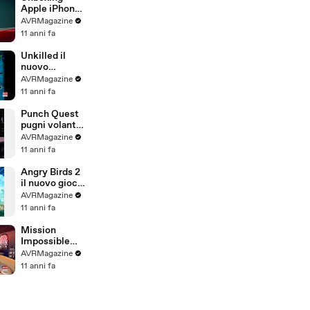
Apple iPhone
6S Italiano-
AVRMagazine
AVRMagazine
11 anni fa
.com
Unkilled il
nuovo
sparatutto per
AVRMagazine
iOS e Android
11 anni fa
Gameplay -
AVRMagazine
Punch Quest
.com
pugni volanti
su iOS e
AVRMagazine
Android -
11 anni fa
AVRMagazine
.com
Angry Birds 2
il nuovo gioco
di Rovio per
AVRMagazine
iOS e Android
11 anni fa
Gameplay
Italiano-
Mission
AVRMagazine
Impossible
.com (720p)
Rogue Nation
AVRMagazine
gioco per iOS
11 anni fa
e Android -
AVRMagazine
.com