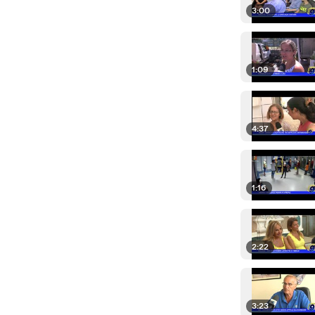
3:00
1:09
4:37
1:16
2:22
3:23