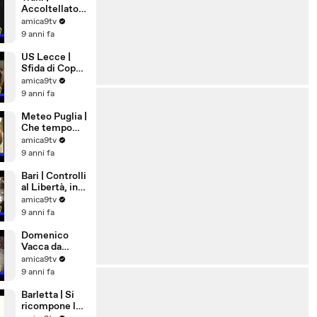
Accoltellato
28enne in Via
amica9tv
Ognissanti
9 anni fa
US Lecce |
Sfida di Coppa
a Pordenone
amica9tv
9 anni fa
Meteo Puglia |
Che tempo
farà a
amica9tv
Ferragosto
9 anni fa
Bari | Controlli
al Libertà, in
via Nicolai una
amica9tv
pistola
9 anni fa
lanciarazzi
Domenico
Vacca da
Andria a New
amica9tv
York,
9 anni fa
eccellenza di
Puglia
Barletta | Si
ricompone la