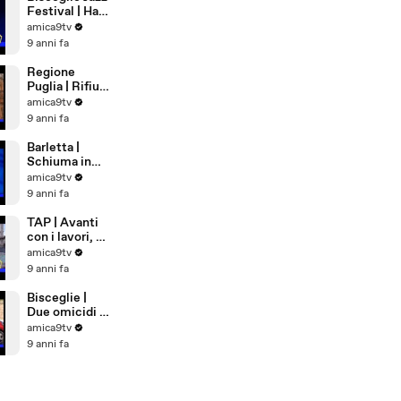
Martiri
Festival | Ha
chiuso la
amica9tv
rassegna
9 anni fa
Stanley
Jordan
Regione
Puglia | Rifiuti
per strada, un
amica9tv
milione ai
9 anni fa
comuni per
ripulire
Barletta |
Schiuma in
mare a
amica9tv
Ponente
9 anni fa
TAP | Avanti
con i lavori, ok
dal CDM
amica9tv
9 anni fa
Bisceglie |
Due omicidi a
stretto giro,
amica9tv
allarme
9 anni fa
sicurezza