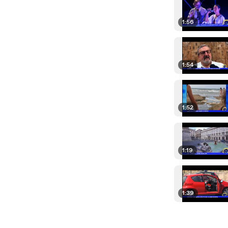
1:56
1:54
1:52
1:19
1:39