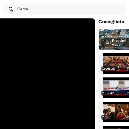
Cerca
Consigliato
Prossimi
1:12
|
video
3:29:35
1:52:46
13:58